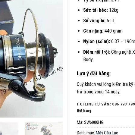
Sức tải kéo:
12kg
Số vòng bi:
6 : 1
Cân nặng:
440 gram
Nylon (số m):
0.37 – 190m,
Điểm nổi trội:
Công nghệ X
Body.
Lưu ý đặt hàng:
Quý khách vui lòng kiểm tra kỹ
trả trong vòng 14 ngày.
HOTLINE TƯ VẤN: 086 793 799
Hết hàng
Mã:
SW6000HG
Danh mục:
Máy Câu Lục