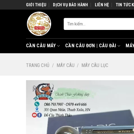
Skip
GIỚI THIỆU
DỊCH VỤ BẢO HÀNH
LIÊN HỆ
TIN TỨC 
to
content
Tìm
kiếm:
CẦN CÂU MÁY
CẦN CÂU ĐƠN | CÂU ĐÀI
MÁY
TRANG CHỦ
/
MÁY CÂU
/
MÁY CÂU LỤC