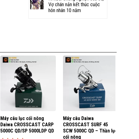
Vợ chán nản kết thúc cuộc
hôn nhân 10 năm
Máy câu lục cối nông
Máy câu Daiwa
Máy c
Daiwa CROSSCAST CARP
CROSSCAST SURF 45
SPOD 
5000C QD/SP 5000LDP QD
SCW 5000C QD – Thần lục
Ghost
cối nông