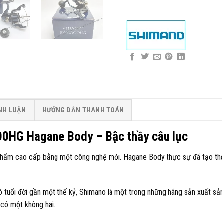
ÌNH LUẬN
HƯỚNG DẪN THANH TOÁN
0HG Hagane Body – Bậc thầy câu lục
phẩm cao cấp bằng một công nghệ mới. Hagane Body thực sự đã tạo thà
có tuổi đời gần một thế kỷ, Shimano là một trong những hãng sản xuất s
 có một không hai.