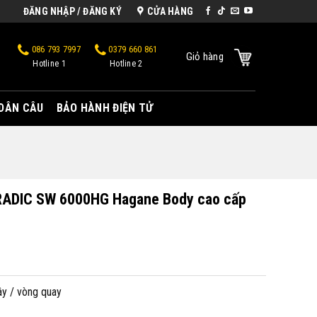
ĐĂNG NHẬP / ĐĂNG KÝ
CỬA HÀNG
086 793 7997
0379 660 861
Giỏ hàng
Hotline 1
Hotline 2
 DÂN CÂU
BẢO HÀNH ĐIỆN TỬ
RADIC SW 6000HG Hagane Body cao cấp
y / vòng quay