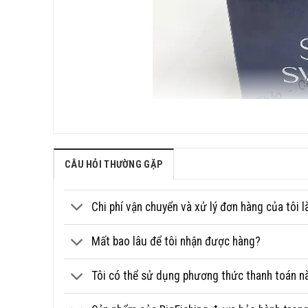
Hagane Body là gì?
CÂU HỎI THƯỜNG GẶP
Năm 2015, Shimano đã đưa cái tên
“Hagane”
vào tâm tr
mịn màng, êm ái. Làm nên tên tuổi của các dòng sản ph
Chi phí vận chuyển và xử lý đơn hàng của tôi l
Hagane Body là hợp chất của magie và nhôm – đây được c
Mất bao lâu để tôi nhận được hàng?
Hagane Gear là bộ truyền động rèn nguội chính xác đến từ
Tôi có thể sử dụng phương thức thanh toán n
Concept Hagane được xây dựng dựa trên sự kết hợp giữ