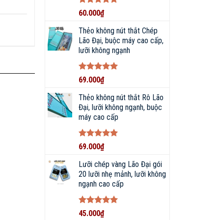
Được xếp
60.000
₫
hạng
5
5
sao
Thẻo không nút thắt Chép
Lão Đại, buộc máy cao cấp,
lưỡi không ngạnh
 nghệ
Được xếp
69.000
₫
hạng
5
5
sao
Thẻo không nút thắt Rô Lão
Đại, lưỡi không ngạnh, buộc
máy cao cấp
Được xếp
69.000
₫
hạng
5
5
sao
Lưỡi chép vàng Lão Đại gói
20 lưỡi nhẹ mảnh, lưỡi không
ngạnh cao cấp
gane Body
Được xếp
45.000
₫
hạng
5
5