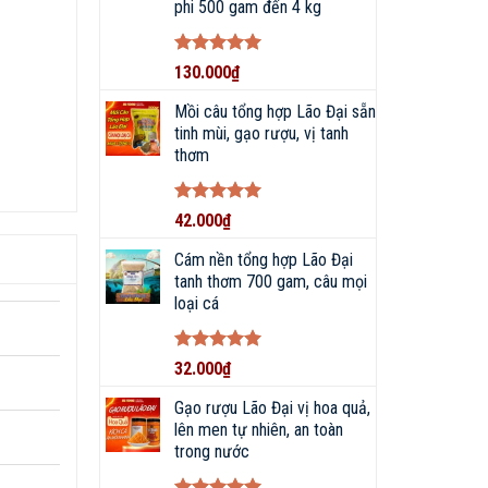
phi 500 gam đến 4 kg
Được xếp
130.000
₫
hạng
5
5
sao
Mồi câu tổng hợp Lão Đại sẵn
tinh mùi, gạo rượu, vị tanh
thơm
Được xếp
42.000
₫
hạng
5
5
sao
Cám nền tổng hợp Lão Đại
tanh thơm 700 gam, câu mọi
ay rất
loại cá
Được xếp
32.000
₫
hạng
5
5
sao
Gạo rượu Lão Đại vị hoa quả,
lên men tự nhiên, an toàn
trong nước
i sự