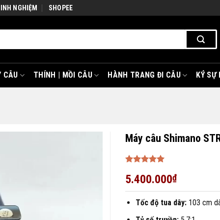
KINH NGHIỆM
SHOPEE
 CÂU
THÍNH | MỒI CÂU
HÀNH TRANG ĐI CÂU
KÝ SỰ
Máy câu Shimano ST
Được xếp
5.400.000
₫
hạng
5
5
sao
Tốc độ tua dây:
103 cm dâ
Tỷ số truyền:
5.7:1