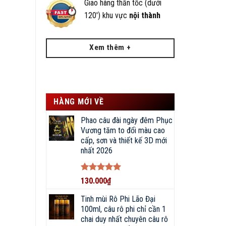
Giao hàng thần tốc (dưới
120') khu vực
nội thành
Xem thêm +
HÀNG MỚI VỀ
Phao câu đài ngày đêm Phục
Vương tăm to đổi màu cao
cấp, sơn và thiết kế 3D mới
nhất 2026
Được xếp
130.000
₫
hạng
5
5
sao
Tinh mùi Rô Phi Lão Đại
100ml, câu rô phi chỉ cần 1
chai duy nhất chuyên câu rô