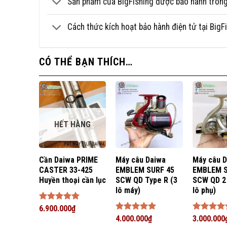
Sản phẩm của BigFishing được bảo hành trong 
chuyển tải sức mạnh hiệu quả (X-SHIP) và một thân máy
Cách thức kích hoạt bảo hành điện tử tại Big
Thông số kỹ thuật Shimano STRA
Shimano STRADIC SW 6000HG nổi bật với trọng lượng nhẹ, 
CÓ THỂ BẠN THÍCH…
Hagane Body trứ danh. Điều mà chỉ tìm thấy ở những loạ
Mã hiệu sản phẩm
Tốc độ tua dây
HẾT HÀNG
Tỷ số truyền
Sức tải kéo
Số vòng bi
Cần Daiwa PRIME
Máy câu Daiwa
Máy câu 
CASTER 33-425
EMBLEM SURF 45
EMBLEM S
Cân nặng
Huyền thoại cần lục
SCW QD Type R (3
SCW QD 2 
lô máy)
lô phụ)
Nổi trội
Được xếp
6.900.000
₫
Nylon (số-m)
hạng
5
5
Được xếp
4.000.000
₫
Được xếp
3.000.000
sao
hạng
5
5
hạng
5
5