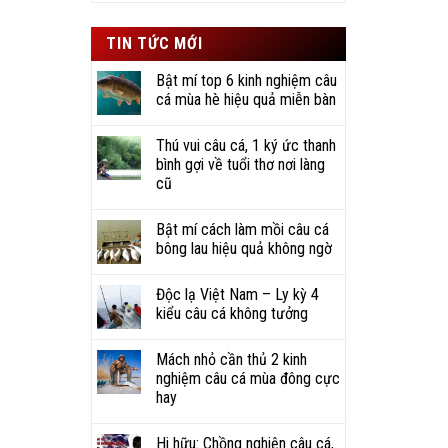
sao
TIN TỨC MỚI
Bật mí top 6 kinh nghiệm câu
cá mùa hè hiệu quả miễn bàn
Thú vui câu cá, 1 ký ức thanh
bình gợi về tuổi thơ nơi làng
cũ
Bật mí cách làm mồi câu cá
bông lau hiệu quả không ngờ
Độc lạ Việt Nam – Ly kỳ 4
kiểu câu cá không tưởng
Mách nhỏ cần thủ 2 kinh
nghiệm câu cá mùa đông cực
hay
Hi hữu: Chồng nghiện câu cá,