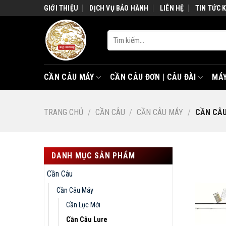
Skip
GIỚI THIỆU
DỊCH VỤ BẢO HÀNH
LIÊN HỆ
TIN TỨC 
to
content
Tìm
kiếm:
CẦN CÂU MÁY
CẦN CÂU ĐƠN | CÂU ĐÀI
MÁY
TRANG CHỦ
/
CẦN CÂU
/
CẦN CÂU MÁY
/
CẦN CÂU
DANH MỤC SẢN PHẨM
Cần Câu
Cần Câu Máy
Cần Lục Mới
Cần Câu Lure