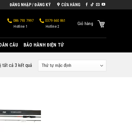
ĐĂNG NHẬP / ĐĂNG KÝ
CỬA HÀNG
086 793 7997
0379 660 861
Giỏ hàng
Hotline 1
Hotline 2
 DÂN CÂU
BẢO HÀNH ĐIỆN TỬ
ị tất cả 3 kết quả