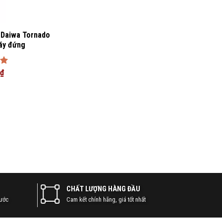
 Daiwa Tornado
áy đứng
p
₫
CHẤT LƯỢNG HÀNG ĐẦU
nước
Cam kết chính hãng, giá tốt nhất