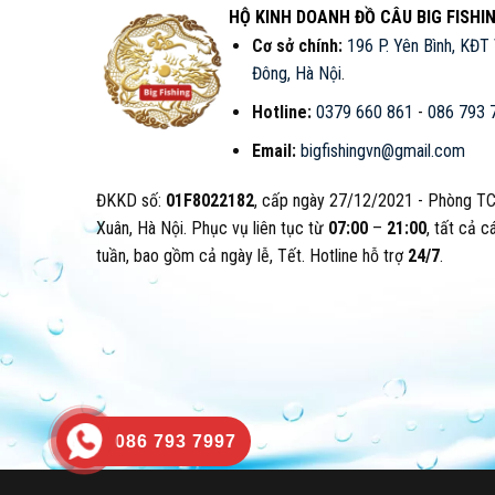
HỘ KINH DOANH ĐỒ CÂU BIG FISHI
Cơ sở chính:
196 P. Yên Bình, KĐT
Đông, Hà Nội
.
Hotline:
0379 660 861
-
086 793 
Email:
bigfishingvn@gmail.com
ĐKKD số:
01F8022182
, cấp ngày 27/12/2021 - Phòng T
Xuân, Hà Nội. Phục vụ liên tục từ
07:00
–
21:00
, tất cả c
tuần, bao gồm cả ngày lễ, Tết. Hotline hỗ trợ
24/7
.
086 793 7997