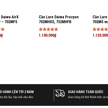
 Daiwa AirX
Cần Lure Daiwa Procyon
Cần Lure
 – 702MFS
702MHXS, 732MHFB
702MS m
p
0
₫
Được xếp
1.100.000
₫
Được xế
1.120.000
5
hạng
5
5
hạng
5
5
sao
sao
O HÀNH LÊN TỚI 2 NĂM
GIAO HÀNG TOÀN QUỐC
trợ dài lâu, hậu mãi chu đáo
Giao hàng 63 tỉnh thành trên cả 