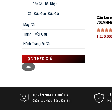
Cần Câu Bãi Nhật
Cần Câu Đơn | Câu Đài
Cần Lure
702MHFB
Máy Câu
Thính | Mồi Câu
Được xế
1.250.00
hạng
5
Hành Trang Đi Câu
sao
LỌC THEO GIÁ
Giá
Giá
LỌC
thấp
cao
nhất
nhất
TƯ VẤN NHANH CHÓNG
BẢ
Chăm sóc khách hàng tận tâm
Hỗ 