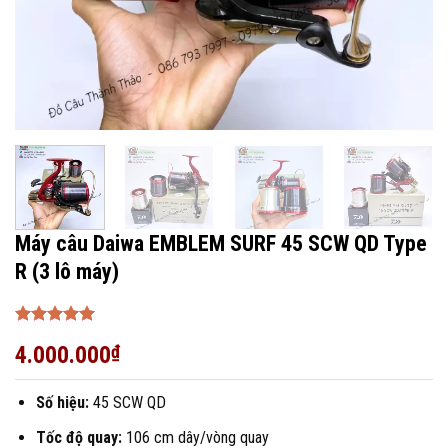
Máy câu Daiwa EMBLEM SURF 45 SCW QD Type
R (3 lô máy)
Được xếp
4.000.000
₫
hạng
5
5
sao
Số hiệu:
45 SCW QD
Tốc độ quay:
106 cm dây/vòng quay