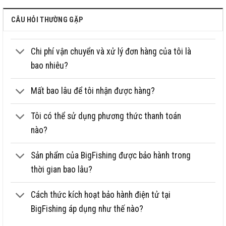
Tặng 2 lô phụ (1 lô vào cước; 1 lô
Tặng kèm
CÂU HỎI THƯỜNG GẶP
vào dù nổi; 1 lô vào dù chìm)
Bổ ra cuốn vào nhanh, bo cá to
Ưu thế
thoải mái. Chất liệu kim loại không
Chi phí vận chuyển và xử lý đơn hàng của tôi là
gỉ.
bao nhiêu?
Mất bao lâu để tôi nhận được hàng?
Tôi có thể sử dụng phương thức thanh toán
nào?
Sản phẩm của BigFishing được bảo hành trong
thời gian bao lâu?
Cách thức kích hoạt bảo hành điện tử tại
BigFishing áp dụng như thế nào?