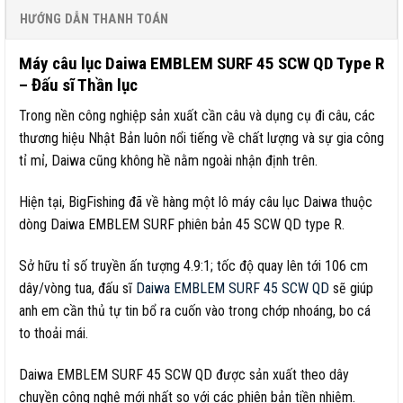
HƯỚNG DẪN THANH TOÁN
Máy câu lục Daiwa EMBLEM SURF 45 SCW QD Type R
– Đấu sĩ Thần lục
Trong nền công nghiệp sản xuất cần câu và dụng cụ đi câu, các
thương hiệu Nhật Bản luôn nổi tiếng về chất lượng và sự gia công
tỉ mỉ, Daiwa cũng không hề nằm ngoài nhận định trên.
Hiện tại, BigFishing đã về hàng một lô máy câu lục Daiwa thuộc
dòng Daiwa EMBLEM SURF phiên bản 45 SCW QD type R.
Sở hữu tỉ số truyền ấn tượng 4.9:1; tốc độ quay lên tới 106 cm
dây/vòng tua, đấu sĩ
Daiwa EMBLEM SURF 45 SCW QD
sẽ giúp
anh em cần thủ tự tin bổ ra cuốn vào trong chớp nhoáng, bo cá
to thoải mái.
Daiwa EMBLEM SURF 45 SCW QD được sản xuất theo dây
chuyền công nghệ mới nhất so với các phiên bản tiền nhiệm.