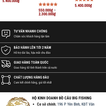
Được xếp
5.400.000
₫
chia sẻ đam mê, ký sự đi câu đầy vui thú.
hạng
5
5
Được xếp
5.400.000
₫
sao
hạng
5
5
Được xếp
550.000
₫
–
sao
NHANH CHÓNG – TẬN TỤY –
hạng
2.300.000
5
5
₫
sao
CHUYÊN NGHIỆP
TƯ VẤN NHANH CHÓNG
Chăm sóc khách hàng tận tâm
BẢO HÀNH LÊN TỚI 2 NĂM
Hỗ trợ dài lâu, hậu mãi chu đáo
GIAO HÀNG TOÀN QUỐC
Giao hàng 63 tỉnh thành trên cả nước
CHẤT LƯỢNG HÀNG ĐẦU
Cam kết chính hãng, giá tốt nhất
HỘ KINH DOANH ĐỒ CÂU BIG FISHING
Cơ sở chính:
196 P. Yên Bình, KĐT Văn