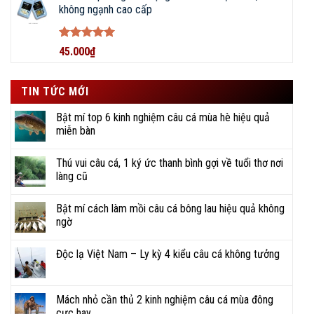
không ngạnh cao cấp
ĐẠI LÝ PHÂN PHỐI DỤNG CỤ ĐI
CÂU CHÍNH HÃNG • ĐỒ CÂU
BIGFISHING
Được xếp
45.000
₫
hạng
5
5
sao
TIN TỨC MỚI
Bật mí top 6 kinh nghiệm câu cá mùa hè hiệu quả
miễn bàn
Thú vui câu cá, 1 ký ức thanh bình gợi về tuổi thơ nơi
làng cũ
Bật mí cách làm mồi câu cá bông lau hiệu quả không
ngờ
KẾT NỐI VỚI CHÚNG TÔI NGAY!
Độc lạ Việt Nam – Ly kỳ 4 kiểu câu cá không tưởng
086 793 7997
Mách nhỏ cần thủ 2 kinh nghiệm câu cá mùa đông
cực hay
CHAT ZALO