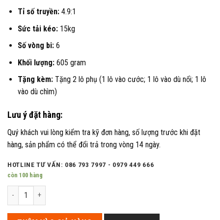
Tỉ số truyền:
4.9:1
Sức tải kéo:
15kg
Số vòng bi:
6
Khối lượng:
605 gram
Tặng kèm:
Tặng 2 lô phụ (1 lô vào cước; 1 lô vào dù nổi; 1 lô
vào dù chìm)
Lưu ý đặt hàng:
Quý khách vui lòng kiểm tra kỹ đơn hàng, số lượng trước khi đặt
hàng, sản phẩm có thể đổi trả trong vòng 14 ngày.
HOTLINE TƯ VẤN: 086 793 7997 - 0979 449 666
còn 100 hàng
Máy câu Daiwa EMBLEM SURF 45 SCW QD Type R (3 lô máy) số lượng