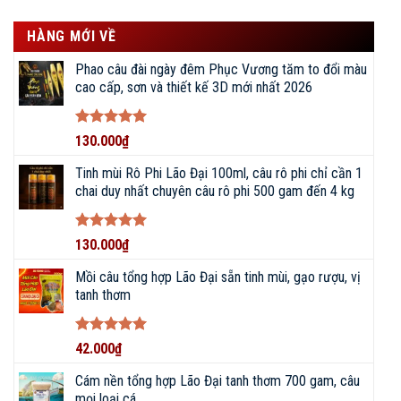
HÀNG MỚI VỀ
Phao câu đài ngày đêm Phục Vương tăm to đổi màu
cao cấp, sơn và thiết kế 3D mới nhất 2026
Được xếp
130.000
₫
hạng
5
5
sao
Tinh mùi Rô Phi Lão Đại 100ml, câu rô phi chỉ cần 1
chai duy nhất chuyên câu rô phi 500 gam đến 4 kg
Được xếp
130.000
₫
hạng
5
5
sao
Mồi câu tổng hợp Lão Đại sẵn tinh mùi, gạo rượu, vị
tanh thơm
Được xếp
42.000
₫
hạng
5
5
sao
Cám nền tổng hợp Lão Đại tanh thơm 700 gam, câu
mọi loại cá