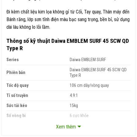
Đi kèm chất liệu kim lọa không gỉ từ Cối, Tay quay, Thân máy đến
Bánh răng, lớp sơn tĩnh điện màu bạc sang trọng, bền bỉ, sử dụng
dài lâu không lo lỗi lầm.
Thông số kỹ thuật Daiwa EMBLEM SURF 45 SCW QD
Type R
Series
Daiwa EMBLEM SURF
Daiwa EMBLEM SURF 45 SCW QD
Phiên bản
Type R
Tốc độ quay
106 cm dây/vòng quay
Tỉ số truyền
4.9:1
Sức tải kéo
15kg
Số vòng bi
6 cực khỏe
Khối lượng
605 gram
Xem thêm
Vào dây
0.18mm – 300 m dây