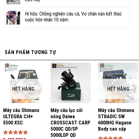
Hi hữu: Chồng nghiện câu cá, Vợ chán nản kết thúc
NHẬN BÁO GIÁ
cuộc hôn nhân 10 năm
YouTube
TikTok
Zalo
Facebook
SẢN PHẨM TƯƠNG TỰ
Shopee
Sendo
Website
HẾT HÀNG
HẾT HÀNG
Đội ngũ nhân viên CSKH nhanh chóng, hiểu biết rộng,
kinh nghiệm sâu về các loại dụng cụ câu cá.
Máy câu Shimano
Máy câu lục cối
Máy câu Shimano
Thái độ phục vụ tận tâm, chuyên nghiệp, tinh thần
ULTEGRA CI4+
nông Daiwa
STRADIC SW
nhiệt huyết, hỗ trợ kịp thời, tiết kiệm thời gian.
5500 XSC
CROSSCAST CARP
6000HG Hagane
5000C QD/SP
Body cao cấp
Gợi ý nhiều địa điểm câu, kỹ thuật câu, cũng như
5000LDP QD