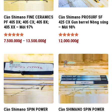
Cần Shimano FINE CERAMICS
Cần Shimano PROSURF SF
PF 405 DX; 405 CX; 405 BX;
425 CX Gun barrel Nòng súng
405 XX – Mới 97%
– Mới 98%
Được xếp
7.500.000
₫
–
13.500.000
₫
Được xếp
12.000.000
₫
hạng
5
5
hạng
5
5
sao
sao
Cần Shimano SPIN POWER
Cần SHIMANO SPIN POWER