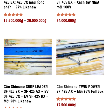
425 BX; 425 CX màu hồng
SF 405 BX – Xách tay Nhật
phấn – 97% Likenew
mới 100%
Được xếp
15.500.000
₫
–
20.000.000
₫
Được xếp
24.000.000
₫
hạng
5
5
hạng
5
5
sao
sao
Cần Shimano SURF LEADER
Cần Shimano TWIN POWER
SF 425 BX – SF 425 AX – EV
SF 425 AX – Mới 97% Full box
SF 425 CX – EV SF 425 BX –
Mới 98% Likenew
Được xếp
17.500.000
₫