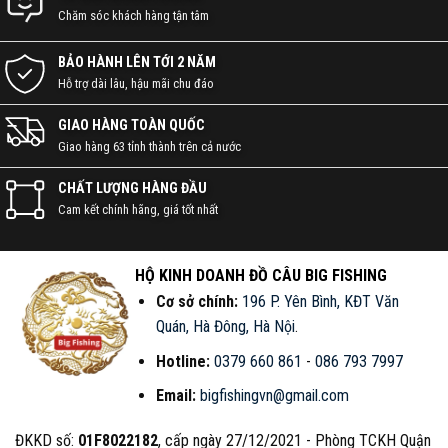
Chăm sóc khách hàng tận tâm
BẢO HÀNH LÊN TỚI 2 NĂM
Hỗ trợ dài lâu, hậu mãi chu đáo
GIAO HÀNG TOÀN QUỐC
Giao hàng 63 tỉnh thành trên cả nước
CHẤT LƯỢNG HÀNG ĐẦU
Cam kết chính hãng, giá tốt nhất
HỘ KINH DOANH ĐỒ CÂU BIG FISHING
Cơ sở chính:
196 P. Yên Bình, KĐT Văn
Quán, Hà Đông, Hà Nội
.
Hotline:
0379 660 861
-
086 793 7997
Email:
bigfishingvn@gmail.com
ĐKKD số:
01F8022182
, cấp ngày 27/12/2021 - Phòng TCKH Quận