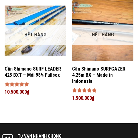
HẾT HÀNG
HẾT HÀNG
Cần Shimano SURF LEADER
Cần Shimano SURFGAZER
425 BXT – Mới 98% Fullbox
4.25m BX – Made in
Indonesia
Được xếp
10.500.000
₫
hạng
5
5
Được xếp
1.500.000
₫
sao
hạng
5
5
sao
TƯ VẤN NHANH CHÓNG