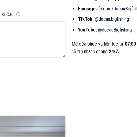
Fanpage:
fb.com/docauBigfis
 Đi Câu
TikTok:
@docau.bigfishing
YouTube:
@docauBigfishing
Mở cửa phục vụ liên tục từ
07:00
hỗ trợ nhanh chóng
24/7.