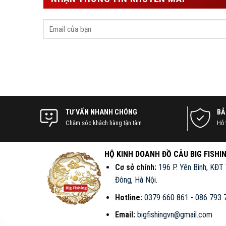
TƯ VẤN NHANH CHÓNG
BẢ
Chăm sóc khách hàng tận tâm
Hỗ 
HỘ KINH DOANH ĐỒ CÂU BIG FISHI
Cơ sở chính:
196 P. Yên Bình, KĐT
Đông, Hà Nội
.
Hotline:
0379 660 861
-
086 793 
Email:
bigfishingvn@gmail.com