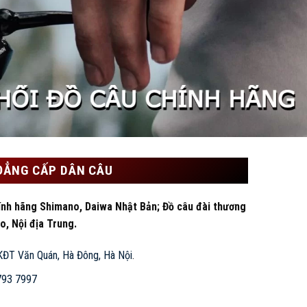
Ệ
 ĐẲNG CẤP DÂN CÂU
ính hãng Shimano, Daiwa Nhật Bản; Đồ câu đài thương
o, Nội địa Trung.
 KĐT Văn Quán, Hà Đông, Hà Nội
.
793 7997