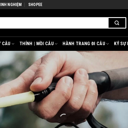
KINH NGHIỆM
SHOPEE
 CÂU
THÍNH | MỒI CÂU
HÀNH TRANG ĐI CÂU
KÝ SỰ