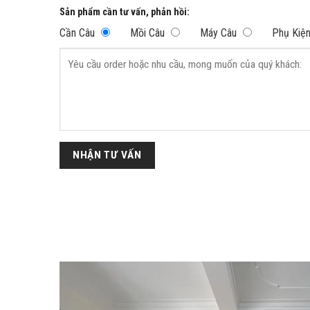
Sản phẩm cần tư vấn, phản hồi:
Cần Câu
Mồi Câu
Máy Câu
Phụ Kiện
 YÊN BÌNH, KĐT VĂN QUÁN, HÀ ĐÔNG, HÀ NỘI