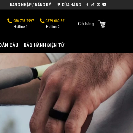
ĐĂNG NHẬP / ĐĂNG KÝ
CỬA HÀNG
086 793 7997
0379 660 861
Giỏ hàng
Hotline 1
Hotline 2
 DÂN CÂU
BẢO HÀNH ĐIỆN TỬ