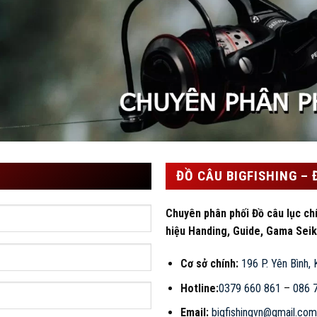
LIÊN H
ĐỒ CÂU BIGFISHING –
Chuyên phân phối Đồ câu lục ch
hiệu Handing, Guide, Gama Seik
Cơ sở chính:
196 P. Yên Bình,
Hotline:
0379 660 861
–
086 
Email:
bigfishingvn@gmail.com