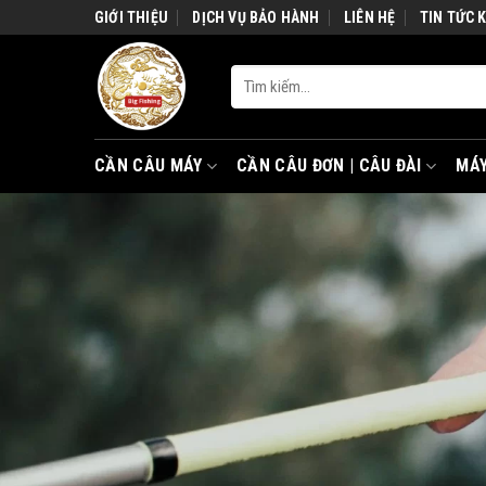
Skip
GIỚI THIỆU
DỊCH VỤ BẢO HÀNH
LIÊN HỆ
TIN TỨC 
to
content
Tìm
kiếm:
CẦN CÂU MÁY
CẦN CÂU ĐƠN | CÂU ĐÀI
MÁY