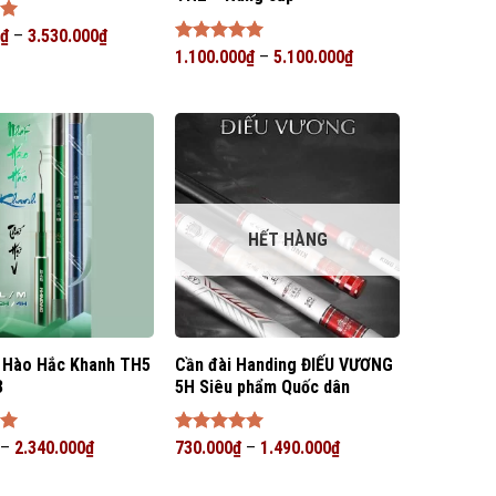
p
₫
–
3.530.000
₫
Được xếp
1.100.000
₫
–
5.100.000
₫
hạng
5
5
sao
HẾT HÀNG
 Hào Hắc Khanh TH5
Cần đài Handing ĐIẾU VƯƠNG
3
5H Siêu phẩm Quốc dân
p
–
2.340.000
₫
Được xếp
730.000
₫
–
1.490.000
₫
hạng
5
5
sao