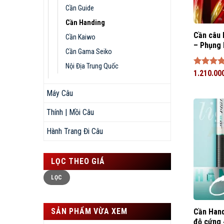
Cần Guide
Cần Handing
Cần câu 
Cần Kaiwo
– Phụng 
Cần Gama Seiko
Nội Địa Trung Quốc
Được xế
1.210.00
hạng
5
sao
Máy Câu
Thính | Mồi Câu
Hành Trang Đi Câu
LỌC THEO GIÁ
Giá
Giá
LỌC
thấp
cao
nhất
nhất
SẢN PHẨM VỪA XEM
Cần Hand
độ cứng