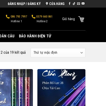
ĐĂNG NHẬP / ĐĂNG KÝ
CỬA HÀNG
086 793 7997
0379 660 861
Giỏ hàng
Hotline 1
Hotline 2
 DÂN CÂU
BẢO HÀNH ĐIỆN TỬ
12 của 19 kết quả