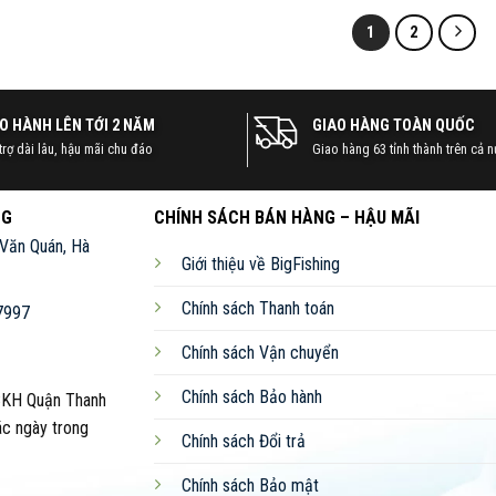
1
2
O HÀNH LÊN TỚI 2 NĂM
GIAO HÀNG TOÀN QUỐC
trợ dài lâu, hậu mãi chu đáo
Giao hàng 63 tỉnh thành trên cả 
NG
CHÍNH SÁCH BÁN HÀNG – HẬU MÃI
 Văn Quán, Hà
Giới thiệu về BigFishing
Chính sách Thanh toán
7997
Chính sách Vận chuyển
Chính sách Bảo hành
CKH Quận Thanh
ác ngày trong
Chính sách Đổi trả
Chính sách Bảo mật