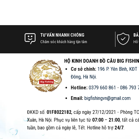
TƯ VẤN NHANH CHÓNG
BẢ
Chăm sóc khách hàng tận tâm
Hỗ 
HỘ KINH DOANH ĐỒ CÂU BIG FISHI
Cơ sở chính:
196 P. Yên Bình, KĐT
Đông, Hà Nội
.
Hotline:
0379 660 861
-
086 793 
Email:
bigfishingvn@gmail.com
ĐKKD số:
01F8022182
, cấp ngày 27/12/2021 - Phòng T
Xuân, Hà Nội. Phục vụ liên tục từ
07:00
–
21:00
, tất cả c
tuần, bao gồm cả ngày lễ, Tết. Hotline hỗ trợ
24/7
.