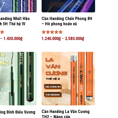
Handing Nhất Hào
Cần Handing Chấn Phong 8H
h 5H Thế hệ IV
– Hô phong hoán vũ
p
–
1.430.000
₫
Được xếp
1.240.000
₫
–
2.580.000
₫
hạng
5
5
sao
Cần Handing La Văn Cương
ing Đỉnh Điếu Vương
TH2 – Nâng cấp