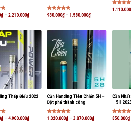
Được xế
1.110.000
hạng
5
5
p
0
₫
–
2.210.000
₫
Được xếp
930.000
₫
–
1.580.000
₫
sao
5
hạng
5
5
sao
ing Tháp Điếu 2022
Cần Handing Tiêu Chiến 5H –
Cần Nhất
g
Đột phá thành công
– 5H 202
p
0
₫
–
4.900.000
₫
Được xếp
1.320.000
₫
–
3.070.000
₫
Được xế
850.000
₫
5
hạng
5
5
hạng
5
5
sao
sao