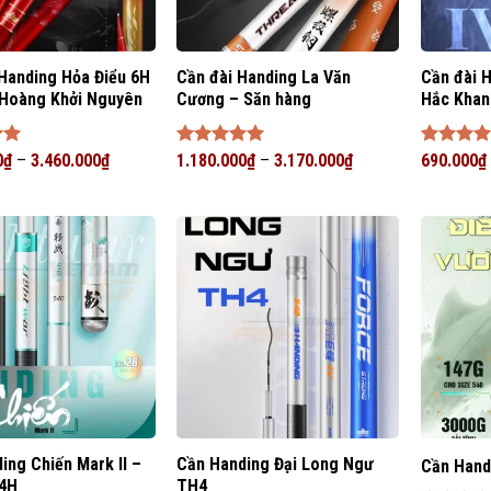
Handing Hỏa Điểu 6H
Cần đài Handing La Văn
Cần đài 
Hoàng Khởi Nguyên
Cương – Săn hàng
Hắc Khan
p
0
₫
–
3.460.000
₫
Được xếp
1.180.000
₫
–
3.170.000
₫
Được xế
690.000
₫
5
hạng
5
5
hạng
5
5
sao
sao
ing Chiến Mark II –
Cần Handing Đại Long Ngư
Cần Hand
 4H
TH4