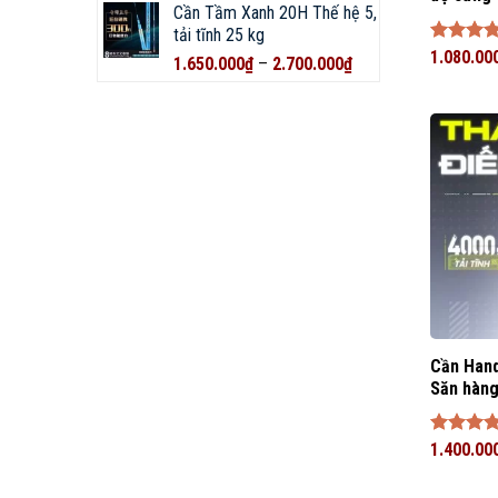
Cần Tầm Xanh 20H Thế hệ 5,
tải tĩnh 25 kg
Được xế
1.080.00
1.650.000
₫
–
2.700.000
₫
hạng
5
sao
Cần Hand
Săn hàn
Được xế
1.400.00
hạng
5
sao