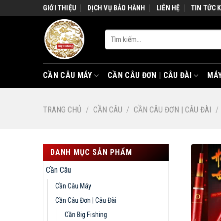
Skip
GIỚI THIỆU
DỊCH VỤ BẢO HÀNH
LIÊN HỆ
TIN TỨC 
to
content
Tìm
kiếm:
CẦN CÂU MÁY
CẦN CÂU ĐƠN | CÂU ĐÀI
MÁY
TRANG CHỦ
/
CẦN CÂU
/
CẦN CÂU ĐƠN | CÂU ĐÀI
/
DANH MỤC SẢN PHẨM
Cần Câu
Cần Câu Máy
Cần Câu Đơn | Câu Đài
Cần Big Fishing