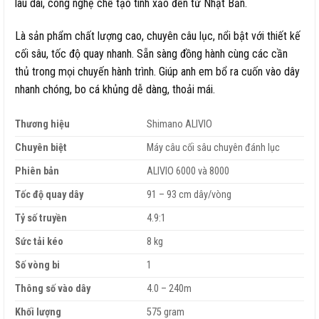
lâu dài, công nghệ chế tạo tinh xảo đến từ Nhật Bản.
Là sản phẩm chất lượng cao, chuyên câu lục, nổi bật với thiết kế
cối sâu, tốc độ quay nhanh. Sẵn sàng đồng hành cùng các cần
thủ trong mọi chuyến hành trình. Giúp anh em bổ ra cuốn vào dây
nhanh chóng, bo cá khủng dễ dàng, thoải mái.
Thương hiệu
Shimano ALIVIO
Chuyên biệt
Máy câu cối sâu chuyên đánh lục
Phiên bản
ALIVIO 6000 và 8000
Tốc độ quay dây
91 – 93 cm dây/vòng
Tỷ số truyền
4.9:1
Sức tải kéo
8 kg
Số vòng bi
1
Thông số vào dây
4.0 – 240m
Khối lượng
575 gram