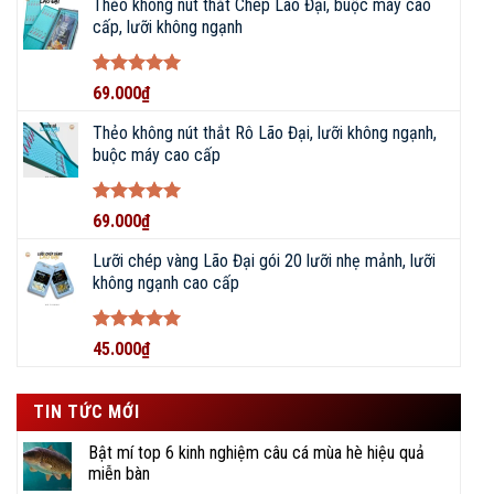
Thẻo không nút thắt Chép Lão Đại, buộc máy cao
cấp, lưỡi không ngạnh
Được xếp
69.000
₫
hạng
5
5
sao
Thẻo không nút thắt Rô Lão Đại, lưỡi không ngạnh,
buộc máy cao cấp
Được xếp
69.000
₫
hạng
5
5
sao
Lưỡi chép vàng Lão Đại gói 20 lưỡi nhẹ mảnh, lưỡi
không ngạnh cao cấp
Được xếp
45.000
₫
hạng
5
5
sao
TIN TỨC MỚI
Bật mí top 6 kinh nghiệm câu cá mùa hè hiệu quả
miễn bàn