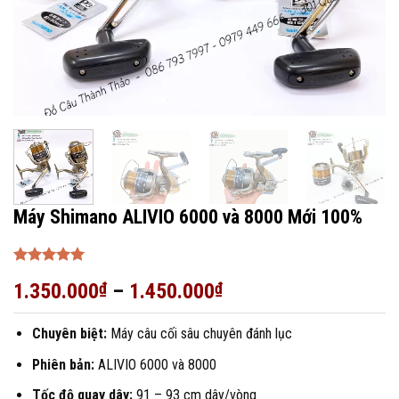
Máy Shimano ALIVIO 6000 và 8000 Mới 100%
Được xếp
1.350.000
₫
–
1.450.000
₫
hạng
5
5
sao
Chuyên biệt:
Máy câu cối sâu chuyên đánh lục
Phiên bản:
ALIVIO 6000 và 8000
Tốc độ quay dây:
91 – 93 cm dây/vòng