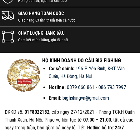
Hỗ trợ dài lâu, hậu mãi chu đáo
GIAO HÀNG TOÀN QUỐC
Giao hàng 63 tỉnh thành trên cả nước
CHẤT LƯỢNG HÀNG ĐẦU
Cam kết chính hãng, giá tốt nhất
HỘ KINH DOANH ĐỒ CÂU BIG FISHING
Cơ sở chính:
196 P. Yên Bình, KĐT Văn
Quán, Hà Đông, Hà Nội
.
Hotline:
0379 660 861
-
086 793 7997
Email:
bigfishingvn@gmail.com
ĐKKD số:
01F8022182
, cấp ngày 27/12/2021 - Phòng TCKH Quận
Thanh Xuân, Hà Nội. Phục vụ liên tục từ
07:00
–
21:00
, tất cả các
ngày trong tuần, bao gồm cả ngày lễ, Tết. Hotline hỗ trợ
24/7
.