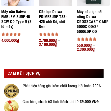
Máy câu Daiwa
Cần lục Daiwa
Máy câu lục cối
EMBLEM SURF 45
PRIMESURF T33-
nông Daiwa
SCW QD Type R (3
425 chữ Đỏ, chữ
CROSSCAST CARP
lô máy)
Đen
5000C QD/SP
5000LDP QD
Được xếp
4.000.000
₫
Được xếp
2.700.000
₫
–
hạng
5
5
hạng
3.100.000
5
5
₫
Được xếp
550.000
₫
–
sao
sao
hạng
2.300.000
5
5
₫
sao
CAM KẾT DỊCH VỤ
Phát hiện hàng giả, kém chất lượng, bồi hoàn
200%
Giao hàng nhanh 63 tỉnh thành, chỉ từ
39.000 VNĐ
BigFishing Đồ Câu, uy tín tạo nên giá trị