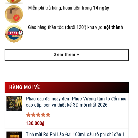
BigFishing cam kết sản phẩm đúng với hình ảnh và mô tả
Miễn phí trả hàng, hoàn tiền trong
14 ngày
trong bài viết.
Cung cấp chế độ bảo hành tận tâm, 1 đổi 1 nếu có lỗi từ nhà
Giao hàng thần tốc (dưới 120') khu vực
nội thành
sản xuất, hỗ trợ thay mới, đổi lóng cũ lên đến 2 năm.
Đường dây nóng 24/7, cung cấp phụ kiện thay thế chính hãng.
Giảm giá 50% khi thay thế lóng cần.
Xem thêm +
HÀNG MỚI VỀ
Phao câu đài ngày đêm Phục Vương tăm to đổi màu
cao cấp, sơn và thiết kế 3D mới nhất 2026
Được xếp
130.000
₫
hạng
5
5
sao
Tinh mùi Rô Phi Lão Đại 100ml, câu rô phi chỉ cần 1