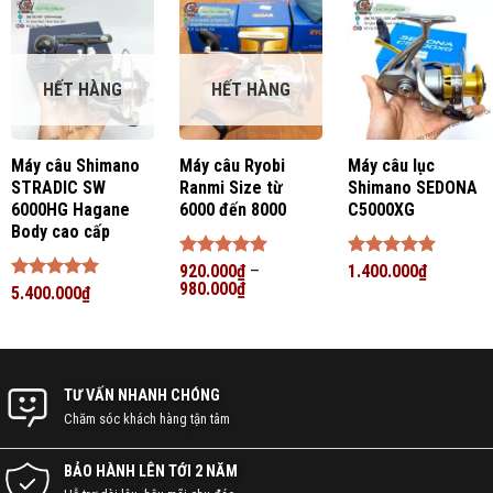
HẾT HÀNG
HẾT HÀNG
Máy câu Shimano
Máy câu Ryobi
Máy câu lục
STRADIC SW
Ranmi Size từ
Shimano SEDONA
6000HG Hagane
6000 đến 8000
C5000XG
Body cao cấp
Được xếp
920.000
₫
–
Được xếp
1.400.000
₫
hạng
980.000
5
5
₫
hạng
5
5
Được xếp
5.400.000
₫
sao
sao
hạng
5
5
sao
TƯ VẤN NHANH CHÓNG
Chăm sóc khách hàng tận tâm
BẢO HÀNH LÊN TỚI 2 NĂM