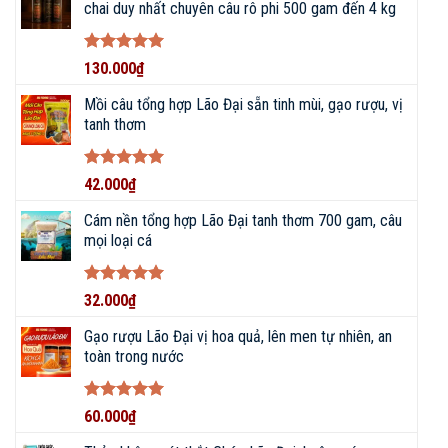
chai duy nhất chuyên câu rô phi 500 gam đến 4 kg
Được xếp
130.000
₫
hạng
5
5
sao
Mồi câu tổng hợp Lão Đại sẵn tinh mùi, gạo rượu, vị
tanh thơm
Được xếp
42.000
₫
hạng
5
5
sao
Cám nền tổng hợp Lão Đại tanh thơm 700 gam, câu
mọi loại cá
Được xếp
32.000
₫
hạng
5
5
sao
Gạo rượu Lão Đại vị hoa quả, lên men tự nhiên, an
toàn trong nước
Được xếp
60.000
₫
hạng
5
5
sao