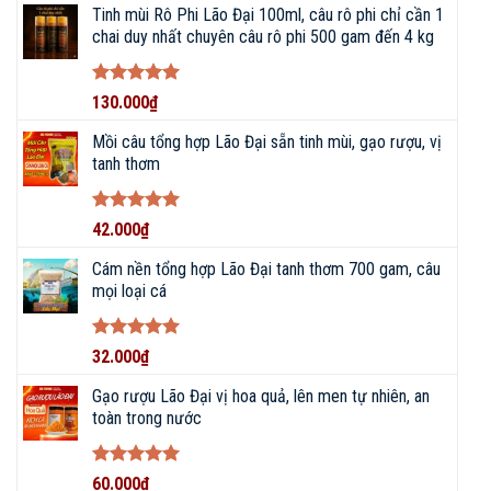
sao
Tinh mùi Rô Phi Lão Đại 100ml, câu rô phi chỉ cần 1
chai duy nhất chuyên câu rô phi 500 gam đến 4 kg
Được xếp
130.000
₫
hạng
5
5
sao
Mồi câu tổng hợp Lão Đại sẵn tinh mùi, gạo rượu, vị
tanh thơm
Được xếp
42.000
₫
hạng
5
5
sao
Cám nền tổng hợp Lão Đại tanh thơm 700 gam, câu
mọi loại cá
Được xếp
32.000
₫
hạng
5
5
sao
Gạo rượu Lão Đại vị hoa quả, lên men tự nhiên, an
toàn trong nước
Được xếp
60.000
₫