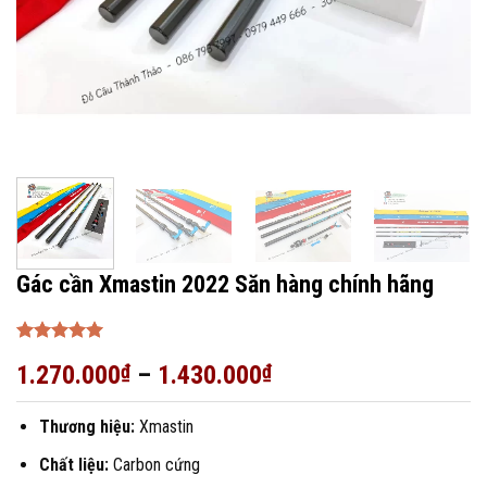
Gác cần Xmastin 2022 Săn hàng chính hãng
Được xếp
1.270.000
₫
–
1.430.000
₫
hạng
5
5
sao
Thương hiệu:
Xmastin
Chất liệu:
Carbon cứng