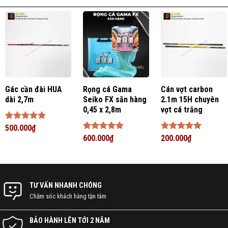
Gác cần đài HUA
Rọng cá Gama
Cán vợt carbon
dài 2,7m
Seiko FX săn hàng
2.1m 15H chuyên
0,45 x 2,8m
vợt cá trắng
Được xếp
500.000
₫
hạng
5
5
Được xếp
600.000
₫
Được xếp
200.000
₫
sao
hạng
5
5
hạng
5
5
sao
sao
TƯ VẤN NHANH CHÓNG
Chăm sóc khách hàng tận tâm
BẢO HÀNH LÊN TỚI 2 NĂM