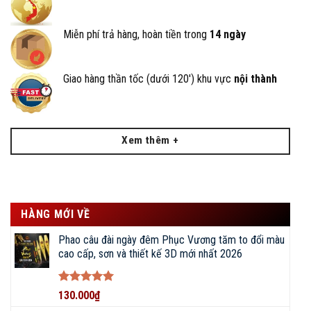
BigFishing cam kết sản phẩm đúng với hình ảnh và mô tả
trong bài viết.
Miễn phí trả hàng, hoàn tiền trong
14 ngày
Cung cấp chế độ bảo hành tận tâm, 1 đổi 1 nếu có lỗi từ nhà
sản xuất, hỗ trợ thay mới, đổi lóng cũ lên đến 2 năm.
Giao hàng thần tốc (dưới 120') khu vực
nội thành
Đường dây nóng 24/7, cung cấp phụ kiện thay thế chính hãng.
Giảm giá 50% khi thay thế lóng cần.
Xem thêm +
HÀNG MỚI VỀ
Phao câu đài ngày đêm Phục Vương tăm to đổi màu
cao cấp, sơn và thiết kế 3D mới nhất 2026
Được xếp
130.000
₫
hạng
5
5