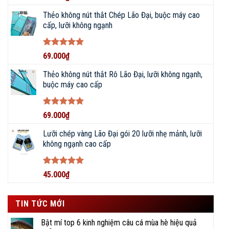
hạng
5
5
sao
Thẻo không nút thắt Chép Lão Đại, buộc máy cao
cấp, lưỡi không ngạnh
Được xếp
69.000
₫
hạng
5
5
sao
Thẻo không nút thắt Rô Lão Đại, lưỡi không ngạnh,
buộc máy cao cấp
Được xếp
69.000
₫
hạng
5
5
sao
Lưỡi chép vàng Lão Đại gói 20 lưỡi nhẹ mảnh, lưỡi
không ngạnh cao cấp
Được xếp
45.000
₫
hạng
5
5
sao
TIN TỨC MỚI
Bật mí top 6 kinh nghiệm câu cá mùa hè hiệu quả