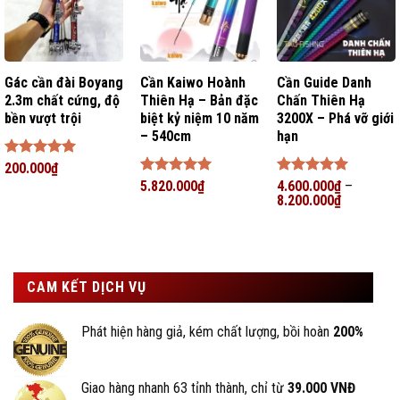
Gác cần đài Boyang
Cần Kaiwo Hoành
Cần Guide Danh
2.3m chất cứng, độ
Thiên Hạ – Bản đặc
Chấn Thiên Hạ
bền vượt trội
biệt kỷ niệm 10 năm
3200X – Phá vỡ giới
– 540cm
hạn
Được xếp
200.000
₫
hạng
5
5
Được xếp
5.820.000
₫
Được xếp
4.600.000
₫
–
sao
hạng
5
5
hạng
8.200.000
5
5
₫
sao
sao
CAM KẾT DỊCH VỤ
Phát hiện hàng giả, kém chất lượng, bồi hoàn
200%
BigFishing Đồ Câu, uy tín tạo nên giá trị
Giao hàng nhanh 63 tỉnh thành, chỉ từ
39.000 VNĐ