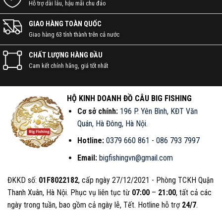
Hỗ trợ dài lâu, hậu mãi chu đáo
GIAO HÀNG TOÀN QUỐC
Giao hàng 63 tỉnh thành trên cả nước
CHẤT LƯỢNG HÀNG ĐẦU
Cam kết chính hãng, giá tốt nhất
HỘ KINH DOANH ĐỒ CÂU BIG FISHING
Cơ sở chính:
196 P. Yên Bình, KĐT Văn
Quán, Hà Đông, Hà Nội
.
Hotline:
0379 660 861
-
086 793 7997
Email:
bigfishingvn@gmail.com
ĐKKD số:
01F8022182
, cấp ngày 27/12/2021 - Phòng TCKH Quận
Thanh Xuân, Hà Nội. Phục vụ liên tục từ
07:00
–
21:00
, tất cả các
ngày trong tuần, bao gồm cả ngày lễ, Tết. Hotline hỗ trợ
24/7
.