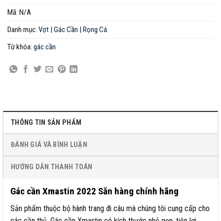
Mã:
N/A
Danh mục:
Vợt | Gác Cần | Rọng Cá
Từ khóa:
gác cần
THÔNG TIN SẢN PHẨM
ĐÁNH GIÁ VÀ BÌNH LUẬN
HƯỚNG DẪN THANH TOÁN
Gác cần Xmastin 2022 Săn hàng chính hãng
Sản phẩm thuộc bộ hành trang đi câu mà chúng tôi cung cấp cho
các cần thủ. Gác cần Xmastin có kích thước nhỏ gọn, tiện lợi,