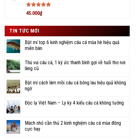
Được xếp
45.000
₫
hạng
5
5
sao
TIN TỨC MỚI
Bật mí top 6 kinh nghiệm câu cá mùa hè hiệu quả
miễn bàn
Thú vui câu cá, 1 ký ức thanh bình gợi về tuổi thơ nơi
làng cũ
Bật mí cách làm mồi câu cá bông lau hiệu quả không
ngờ
BigFishing Đồ Câu, uy tín tạo dựng niềm tin
BigFishing chúng tôi cam kết về bảo hành, hậu mãi tận tâm và
Độc lạ Việt Nam – Ly kỳ 4 kiểu câu cá không tưởng
chất lượng sản phẩm được cung cấp chính hãng.
Ngoài ra, BigFishing hỗ trợ và giải đáp mọi thắc mắc của
Mách nhỏ cần thủ 2 kinh nghiệm câu cá mùa đông
khách hàng về sản phẩm một cách nhanh chóng và chính xác.
cực hay
Tất cả các sản phẩm tại cửa hàng đều được cung cấp bởi