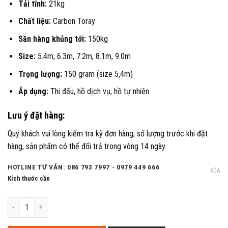
Tải tĩnh:
21kg
Chất liệu:
Carbon Toray
Săn hàng khủng tới:
150kg
Size:
5.4m, 6.3m, 7.2m, 8.1m, 9.0m
Trọng lượng:
150 gram (size 5,4m)
Áp dụng:
Thi đấu, hồ dịch vụ, hồ tự nhiên
Lưu ý đặt hàng:
Quý khách vui lòng kiểm tra kỹ đơn hàng, số lượng trước khi đặt
hàng, sản phẩm có thể đổi trả trong vòng 14 ngày.
HOTLINE TƯ VẤN: 086 793 7997 - 0979 449 666
XÓA
Kích thước cần
Cần Guide Danh Chấn Thiên Hạ 3200X – Phá vỡ giới hạn số lượng