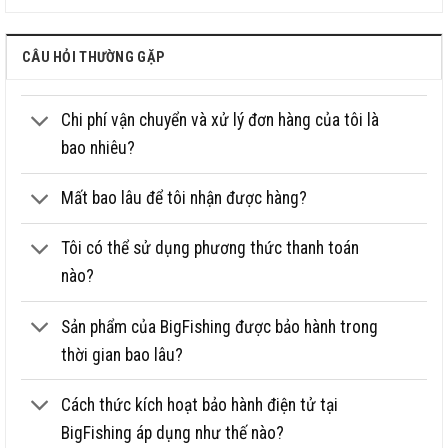
Phân bổ lực
19
Tải tĩnh
21kg
CÂU HỎI THƯỜNG GẶP
Độ cứng
Săn hàng khủng tới 150kg
Chi phí vận chuyển và xử lý đơn hàng của tôi là
Chất liệu
Carbon Toray
bao nhiêu?
Size
5.4m, 6.3m, 7.2m, 8.1m, 9.0m
Trọng lượng
150 gram (size 5,4m)
Mất bao lâu để tôi nhận được hàng?
Áp dụng
Thi đấu, hồ dịch vụ, hồ tự nhiên
Tôi có thể sử dụng phương thức thanh toán
Đầu cần thiết kế chắc chắn, dây
kim loại gia cố.
nào?
Ưu điểm
Công nghệ mạ điện họa tiết 3D đa
sắc.
Sản phẩm của BigFishing được bảo hành trong
thời gian bao lâu?
Phụ kiện
Ngọn phụ, Hộp cần cao cấp
Cách thức kích hoạt bảo hành điện tử tại
BigFishing áp dụng như thế nào?