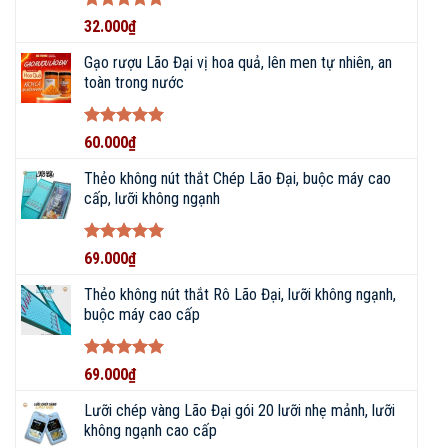
Được xếp
32.000
₫
hạng
5
5
sao
Gạo rượu Lão Đại vị hoa quả, lên men tự nhiên, an
toàn trong nước
Được xếp
60.000
₫
hạng
5
5
sao
Thẻo không nút thắt Chép Lão Đại, buộc máy cao
cấp, lưỡi không ngạnh
Được xếp
69.000
₫
hạng
5
5
sao
Thẻo không nút thắt Rô Lão Đại, lưỡi không ngạnh,
buộc máy cao cấp
Được xếp
69.000
₫
hạng
5
5
sao
Lưỡi chép vàng Lão Đại gói 20 lưỡi nhẹ mảnh, lưỡi
không ngạnh cao cấp