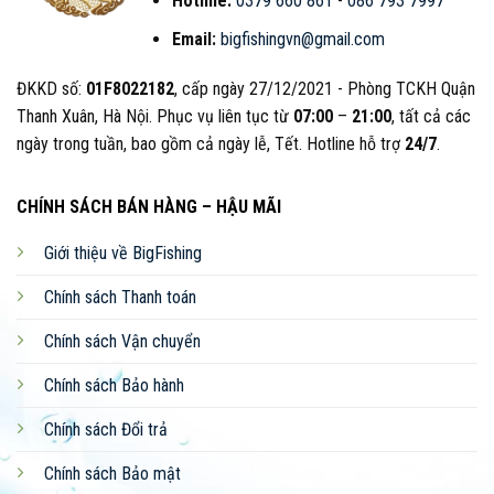
Hotline:
0379 660 861
-
086 793 7997
Email:
bigfishingvn@gmail.com
Đội ngũ nhân viên CSKH nhanh chóng, hiểu biết rộng,
kinh nghiệm sâu về các loại dụng cụ câu cá.
ĐKKD số:
01F8022182
, cấp ngày 27/12/2021 - Phòng TCKH Quận
Thanh Xuân, Hà Nội. Phục vụ liên tục từ
07:00
–
21:00
, tất cả các
Thái độ phục vụ tận tâm, chuyên nghiệp, tinh thần
ngày trong tuần, bao gồm cả ngày lễ, Tết. Hotline hỗ trợ
24/7
.
nhiệt huyết, hỗ trợ kịp thời, tiết kiệm thời gian.
Gợi ý nhiều địa điểm câu, kỹ thuật câu, cũng như
CHÍNH SÁCH BÁN HÀNG – HẬU MÃI
chia sẻ đam mê, ký sự đi câu đầy vui thú.
Giới thiệu về BigFishing
NHANH CHÓNG – TẬN TỤY –
Chính sách Thanh toán
CHUYÊN NGHIỆP
Chính sách Vận chuyển
Chính sách Bảo hành
Chính sách Đổi trả
Chính sách Bảo mật