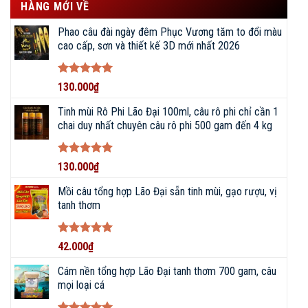
HÀNG MỚI VỀ
Phao câu đài ngày đêm Phục Vương tăm to đổi màu
cao cấp, sơn và thiết kế 3D mới nhất 2026
Được xếp
130.000
₫
hạng
5
5
sao
Tinh mùi Rô Phi Lão Đại 100ml, câu rô phi chỉ cần 1
chai duy nhất chuyên câu rô phi 500 gam đến 4 kg
Được xếp
130.000
₫
hạng
5
5
sao
Mồi câu tổng hợp Lão Đại sẵn tinh mùi, gạo rượu, vị
tanh thơm
Được xếp
42.000
₫
hạng
5
5
sao
Cám nền tổng hợp Lão Đại tanh thơm 700 gam, câu
mọi loại cá