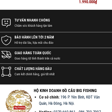
hạng
1.990.000
5
5
₫
sao
TƯ VẤN NHANH CHÓNG
KẾT NỐI VỚI CHÚNG TÔI NGAY!
Chăm sóc khách hàng tận tâm
086 793 7997
BẢO HÀNH LÊN TỚI 2 NĂM
Hỗ trợ dài lâu, hậu mãi chu đáo
CHAT ZALO
GIAO HÀNG TOÀN QUỐC
Giao hàng 63 tỉnh thành trên cả nước
NHẬN BÁO GIÁ
CHẤT LƯỢNG HÀNG ĐẦU
Cam kết chính hãng, giá tốt nhất
YouTube
TikTok
Zalo
Facebook
HỘ KINH DOANH ĐỒ CÂU BIG FISHING
Cơ sở chính:
196 P. Yên Bình, KĐT Văn
Quán, Hà Đông, Hà Nội
.
Shopee
Sendo
Website