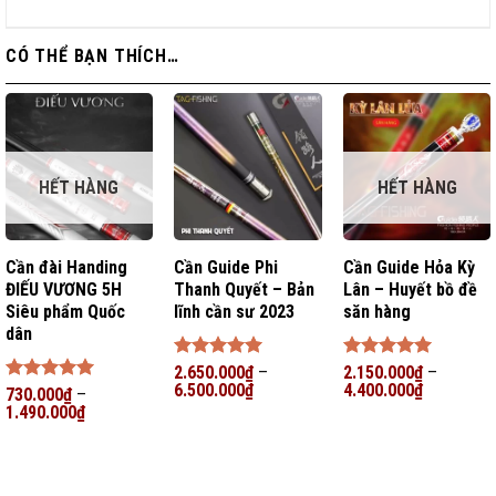
CÓ THỂ BẠN THÍCH…
HẾT HÀNG
HẾT HÀNG
Cần đài Handing
Cần Guide Phi
Cần Guide Hỏa Kỳ
ĐIẾU VƯƠNG 5H
Thanh Quyết – Bản
Lân – Huyết bồ đề
Siêu phẩm Quốc
lĩnh cần sư 2023
săn hàng
dân
Được xếp
2.650.000
₫
–
Được xếp
2.150.000
₫
–
hạng
6.500.000
5
5
₫
hạng
4.400.000
5
5
₫
Được xếp
730.000
₫
–
sao
sao
hạng
1.490.000
5
5
₫
sao