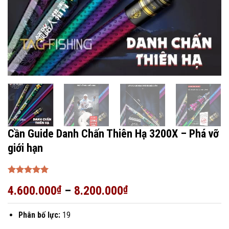
Cần Guide Danh Chấn Thiên Hạ 3200X – Phá vỡ
giới hạn
Được xếp
4.600.000
₫
–
8.200.000
₫
hạng
5
5
sao
Phân bố lực:
19