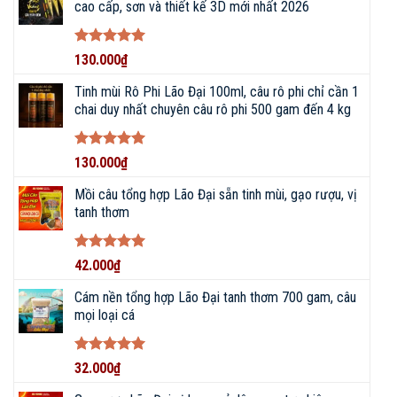
cao cấp, sơn và thiết kế 3D mới nhất 2026
Được xếp
130.000
₫
hạng
5
5
Chuyên tư vấn, lựa chọn, mua sắm, báo giá các
sao
Tinh mùi Rô Phi Lão Đại 100ml, câu rô phi chỉ cần 1
sản phẩm
CẦN CÂU, MÁY CÂU
:
chai duy nhất chuyên câu rô phi 500 gam đến 4 kg
ĐẠI LÝ PHÂN PHỐI DỤNG CỤ ĐI
CÂU CHÍNH HÃNG • ĐỒ CÂU
Được xếp
130.000
₫
BIGFISHING
hạng
5
5
sao
Mồi câu tổng hợp Lão Đại sẵn tinh mùi, gạo rượu, vị
tanh thơm
Được xếp
42.000
₫
hạng
5
5
sao
Cám nền tổng hợp Lão Đại tanh thơm 700 gam, câu
mọi loại cá
Được xếp
32.000
₫
hạng
5
5
sao