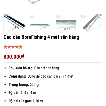
Gác cần BornFishing 4 mét săn hàng
Được xếp
800.000
₫
hạng
5
5
sao
Phụ kiện hỗ trợ:
Câu đài săn hàng
Công dụng
: Dùng để gác cần đài 9- 14 mét
Trọng lượng:
550 gr
Độ dài tối đa:
4 m
Độ dài rút gọn:
1,10 m