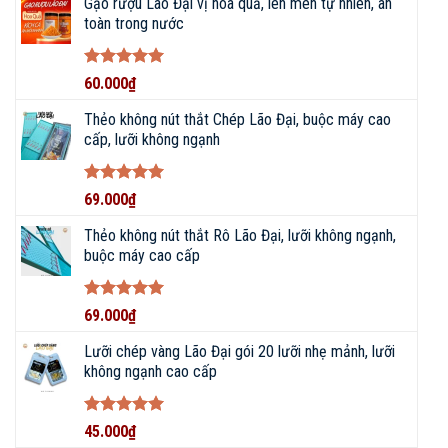
Gạo rượu Lão Đại vị hoa quả, lên men tự nhiên, an
KẾT NỐI VỚI CHÚNG TÔI NGAY!
toàn trong nước
086 793 7997
Được xếp
60.000
₫
hạng
5
5
sao
Thẻo không nút thắt Chép Lão Đại, buộc máy cao
CHAT ZALO
cấp, lưỡi không ngạnh
NHẬN BÁO GIÁ
Được xếp
69.000
₫
hạng
5
5
sao
Thẻo không nút thắt Rô Lão Đại, lưỡi không ngạnh,
buộc máy cao cấp
YouTube
TikTok
Zalo
Facebook
Được xếp
69.000
₫
hạng
5
5
sao
Lưỡi chép vàng Lão Đại gói 20 lưỡi nhẹ mảnh, lưỡi
Shopee
Sendo
Website
không ngạnh cao cấp
Đội ngũ nhân viên CSKH nhanh chóng, hiểu biết rộng,
Được xếp
45.000
₫
kinh nghiệm sâu về các loại dụng cụ câu cá.
hạng
5
5