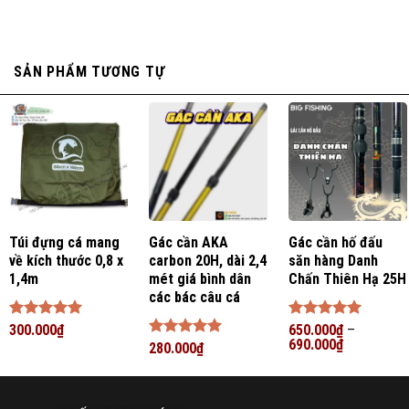
SẢN PHẨM TƯƠNG TỰ
Túi đựng cá mang
Gác cần AKA
Gác cần hố đấu
về kích thước 0,8 x
carbon 20H, dài 2,4
săn hàng Danh
1,4m
mét giá bình dân
Chấn Thiên Hạ 25H
các bác câu cá
Được xếp
300.000
₫
Được xếp
650.000
₫
–
hạng
5
5
hạng
690.000
5
5
₫
Được xếp
280.000
₫
sao
sao
hạng
5
5
sao