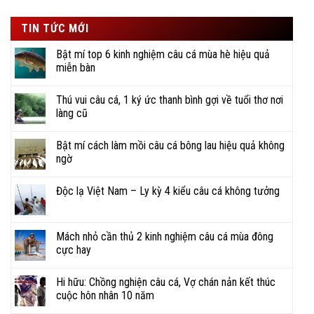
sao
Thái độ phục vụ tận tâm, chuyên nghiệp, tinh thần
TIN TỨC MỚI
nhiệt huyết, hỗ trợ kịp thời, tiết kiệm thời gian.
Bật mí top 6 kinh nghiệm câu cá mùa hè hiệu quả
miễn bàn
Gợi ý nhiều địa điểm câu, kỹ thuật câu, cũng như
chia sẻ đam mê, ký sự đi câu đầy vui thú.
Thú vui câu cá, 1 ký ức thanh bình gợi về tuổi thơ nơi
làng cũ
NHANH CHÓNG – TẬN TỤY –
CHUYÊN NGHIỆP
Bật mí cách làm mồi câu cá bông lau hiệu quả không
ngờ
Độc lạ Việt Nam – Ly kỳ 4 kiểu câu cá không tưởng
Mách nhỏ cần thủ 2 kinh nghiệm câu cá mùa đông
cực hay
Hi hữu: Chồng nghiện câu cá, Vợ chán nản kết thúc
cuộc hôn nhân 10 năm