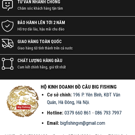
TƯ VẤN NHANH CHÓNG
Chăm sóc khách hàng tận tâm
BẢO HÀNH LÊN TỚI 2 NĂM
Hỗ trợ dài lâu, hậu mãi chu đáo
GIAO HÀNG TOÀN QUỐC
Giao hàng 63 tỉnh thành trên cả nước
CHẤT LƯỢNG HÀNG ĐẦU
Cam kết chính hãng, giá tốt nhất
HỘ KINH DOANH ĐỒ CÂU BIG FISHING
Cơ sở chính:
196 P. Yên Bình, KĐT Văn
Quán, Hà Đông, Hà Nội
.
Hotline:
0379 660 861
-
086 793 7997
Email:
bigfishingvn@gmail.com