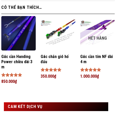
CÓ THỂ BẠN THÍCH…
HẾT HÀNG
Gác cần Handing
Gác chắn gió hố
Gác cần tím NF dài
Power chiều dài 3
đấu
4 m
m
Được xếp
350.000
₫
Được xếp
1.000.000
₫
hạng
5
5
hạng
5
5
Được xếp
850.000
₫
sao
sao
hạng
5
5
sao
CAM KẾT DỊCH VỤ