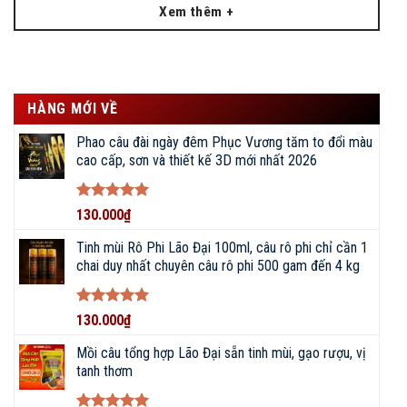
Xem thêm +
Chuyên tư vấn, lựa chọn, mua sắm, báo giá các
sản phẩm
CẦN CÂU, MÁY CÂU
:
ĐẠI LÝ PHÂN PHỐI DỤNG CỤ ĐI
HÀNG MỚI VỀ
CÂU CHÍNH HÃNG • ĐỒ CÂU
BIGFISHING
Phao câu đài ngày đêm Phục Vương tăm to đổi màu
cao cấp, sơn và thiết kế 3D mới nhất 2026
Được xếp
130.000
₫
hạng
5
5
sao
Tinh mùi Rô Phi Lão Đại 100ml, câu rô phi chỉ cần 1
chai duy nhất chuyên câu rô phi 500 gam đến 4 kg
Được xếp
130.000
₫
hạng
5
5
sao
Mồi câu tổng hợp Lão Đại sẵn tinh mùi, gạo rượu, vị
tanh thơm
KẾT NỐI VỚI CHÚNG TÔI NGAY!