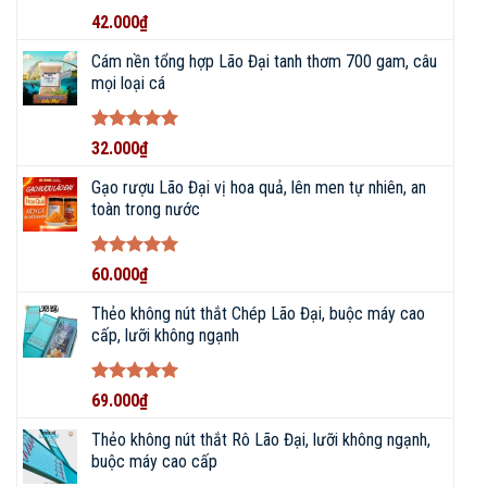
Được xếp
42.000
₫
086 793 7997
hạng
5
5
sao
Cám nền tổng hợp Lão Đại tanh thơm 700 gam, câu
mọi loại cá
CHAT ZALO
NHẬN BÁO GIÁ
Được xếp
32.000
₫
hạng
5
5
sao
Gạo rượu Lão Đại vị hoa quả, lên men tự nhiên, an
toàn trong nước
YouTube
TikTok
Zalo
Facebook
Được xếp
60.000
₫
hạng
5
5
sao
Thẻo không nút thắt Chép Lão Đại, buộc máy cao
cấp, lưỡi không ngạnh
Shopee
Sendo
Website
Được xếp
69.000
₫
Đội ngũ nhân viên CSKH nhanh chóng, hiểu biết rộng,
hạng
5
5
kinh nghiệm sâu về các loại dụng cụ câu cá.
sao
Thẻo không nút thắt Rô Lão Đại, lưỡi không ngạnh,
buộc máy cao cấp
Thái độ phục vụ tận tâm, chuyên nghiệp, tinh thần