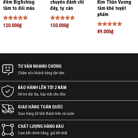
đêm Bigfishing
chuyên đánh chì
Kim Thần Vương
tăm to đổi màu
đáy, tự cân
tăm khế tuyệt
phẩm
Được xếp
120.000
₫
Được xếp
150.000
₫
hạng
5
5
hạng
5
5
Được xếp
89.000
₫
sao
sao
hạng
5
5
sao
TƯ VẤN NHANH CHÓNG
Chăm sóc khách hàng tận tâm
BẢO HÀNH LÊN TỚI 2 NĂM
Hỗ trợ dài lâu, hậu mãi chu đáo
GIAO HÀNG TOÀN QUỐC
Giao hàng 63 tỉnh thành trên cả nước
CHẤT LƯỢNG HÀNG ĐẦU
Cam kết chính hãng, giá tốt nhất