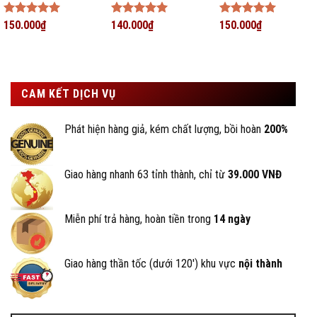
Được xếp
150.000
₫
Được xếp
140.000
₫
Được xếp
150.000
₫
hạng
5
5
hạng
5
5
hạng
5
5
sao
sao
sao
CAM KẾT DỊCH VỤ
Phát hiện hàng giả, kém chất lượng, bồi hoàn
200%
Giao hàng nhanh 63 tỉnh thành, chỉ từ
39.000 VNĐ
Miễn phí trả hàng, hoàn tiền trong
14 ngày
Giao hàng thần tốc (dưới 120') khu vực
nội thành