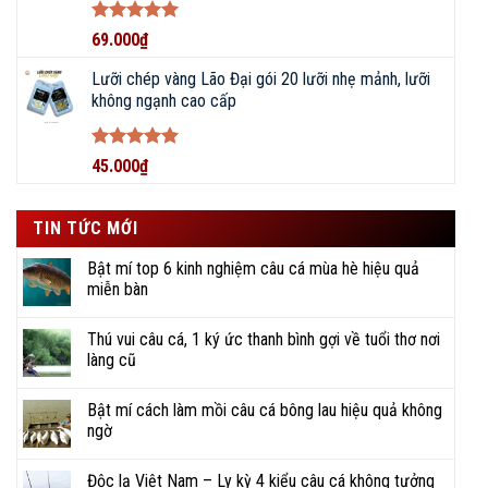
nhiệt huyết, hỗ trợ kịp thời, tiết kiệm thời gian.
Được xếp
69.000
₫
hạng
5
5
Gợi ý nhiều địa điểm câu, kỹ thuật câu, cũng như
sao
Lưỡi chép vàng Lão Đại gói 20 lưỡi nhẹ mảnh, lưỡi
chia sẻ đam mê, ký sự đi câu đầy vui thú.
không ngạnh cao cấp
NHANH CHÓNG – TẬN TỤY –
Được xếp
45.000
₫
CHUYÊN NGHIỆP
hạng
5
5
sao
TIN TỨC MỚI
Bật mí top 6 kinh nghiệm câu cá mùa hè hiệu quả
miễn bàn
Thú vui câu cá, 1 ký ức thanh bình gợi về tuổi thơ nơi
làng cũ
Bật mí cách làm mồi câu cá bông lau hiệu quả không
ngờ
Độc lạ Việt Nam – Ly kỳ 4 kiểu câu cá không tưởng