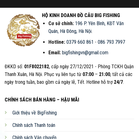
HỘ KINH DOANH ĐỒ CÂU BIG FISHING
Cơ sở chính:
196 P. Yên Bình, KĐT Văn
Quán, Hà Đông, Hà Nội
.
Hotline:
0379 660 861
-
086 793 7997
Email:
bigfishingvn@gmail.com
ĐKKD số:
01F8022182
, cấp ngày 27/12/2021 - Phòng TCKH Quận
Thanh Xuân, Hà Nội. Phục vụ liên tục từ
07:00
–
21:00
, tất cả các
ngày trong tuần, bao gồm cả ngày lễ, Tết. Hotline hỗ trợ
24/7
.
CHÍNH SÁCH BÁN HÀNG – HẬU MÃI
Giới thiệu về BigFishing
Chính sách Thanh toán
Chính sách Vận chuyển