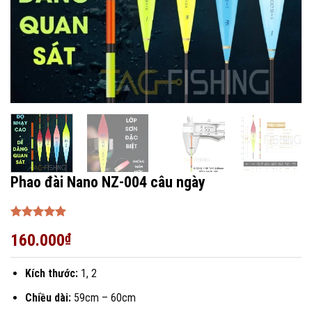
Phao đài Nano NZ-004 câu ngày
Được xếp
160.000
₫
hạng
5
5
sao
Kích thước:
1, 2
Chiều dài:
59cm – 60cm