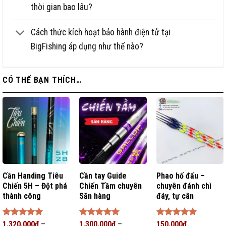
thời gian bao lâu?
Cách thức kích hoạt bảo hành điện tử tại
BigFishing áp dụng như thế nào?
CÓ THỂ BẠN THÍCH…
Cần Handing Tiêu
Cần tay Guide
Phao hố đấu –
Chiến 5H – Đột phá
Chiến Tầm chuyên
chuyên đánh chì
thành công
Săn hàng
đáy, tự cân
Được xếp
1.320.000
₫
–
Được xếp
1.300.000
₫
–
Được xếp
150.000
₫