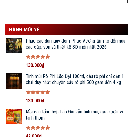
ĐẠI LÝ PHÂN PHỐI DỤNG CỤ ĐI
CÂU CHÍNH HÃNG • ĐỒ CÂU
BIGFISHING
HÀNG MỚI VỀ
Phao câu đài ngày đêm Phục Vương tăm to đổi màu
cao cấp, sơn và thiết kế 3D mới nhất 2026
Được xếp
130.000
₫
hạng
5
5
sao
Tinh mùi Rô Phi Lão Đại 100ml, câu rô phi chỉ cần 1
chai duy nhất chuyên câu rô phi 500 gam đến 4 kg
Được xếp
130.000
₫
KẾT NỐI VỚI CHÚNG TÔI NGAY!
hạng
5
5
sao
Mồi câu tổng hợp Lão Đại sẵn tinh mùi, gạo rượu, vị
tanh thơm
086 793 7997
Được xếp
42.000
₫