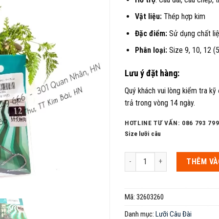
Vật liệu:
Thép hợp kim
Đặc điểm:
Sử dụng chất liệ
Phân loại:
Size 9, 10, 12 (5
Lưu ý đặt hàng:
Quý khách vui lòng kiểm tra kỹ
trả trong vòng 14 ngày.
HOTLINE TƯ VẤN: 086 793 799
Size lưỡi câu
Lưỡi câu 3260 chính hãng số lư
THÊM VÀ
Mã:
32603260
Danh mục:
Lưỡi Câu Đài