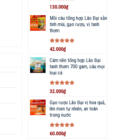
Được xếp
130.000
₫
hạng
5
5
sao
Mồi câu tổng hợp Lão Đại sẵn
tinh mùi, gạo rượu, vị tanh
thơm
Được xếp
42.000
₫
hạng
5
5
sao
Cám nền tổng hợp Lão Đại
tanh thơm 700 gam, câu mọi
loại cá
Được xếp
32.000
₫
hạng
5
5
sao
Gạo rượu Lão Đại vị hoa quả,
lên men tự nhiên, an toàn
trong nước
Được xếp
60.000
₫
hạng
5
5