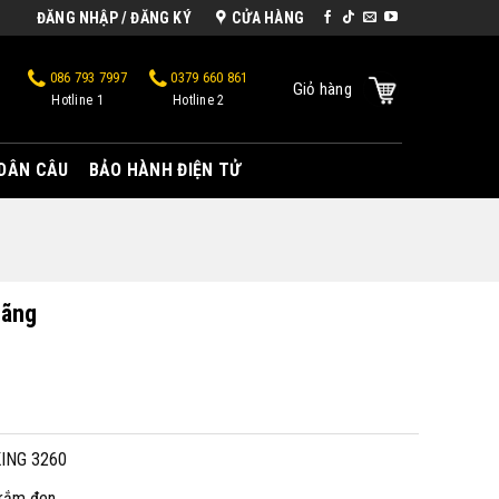
ĐĂNG NHẬP / ĐĂNG KÝ
CỬA HÀNG
086 793 7997
0379 660 861
Giỏ hàng
Hotline 1
Hotline 2
 DÂN CÂU
BẢO HÀNH ĐIỆN TỬ
hãng
ING 3260
 trắm đen