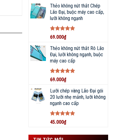
sao
Thẻo không nút thắt Chép
Lão Đại, buộc máy cao cấp,
lưỡi không ngạnh
Được xếp
69.000
₫
hạng
5
5
sao
Thẻo không nút thắt Rô Lão
Đại, lưỡi không ngạnh, buộc
máy cao cấp
Được xếp
69.000
₫
hạng
5
5
sao
Lưỡi chép vàng Lão Đại gói
20 lưỡi nhẹ mảnh, lưỡi không
ngạnh cao cấp
Được xếp
45.000
₫
hạng
5
5
sao
TIN TỨC MỚI