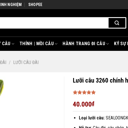
KINH NGHIỆM
SHOPEE
 CÂU
THÍNH | MỒI CÂU
HÀNH TRANG ĐI CÂU
KÝ SỰ
ĐÀI
/
LƯỠI CÂU ĐÀI
Lưỡi câu 3260 chính 
Được xếp
40.000
₫
hạng
5
5
sao
Loại lưỡi câu:
SEALOONGK
Hỗ trợ
: Câu đài, câu chép,