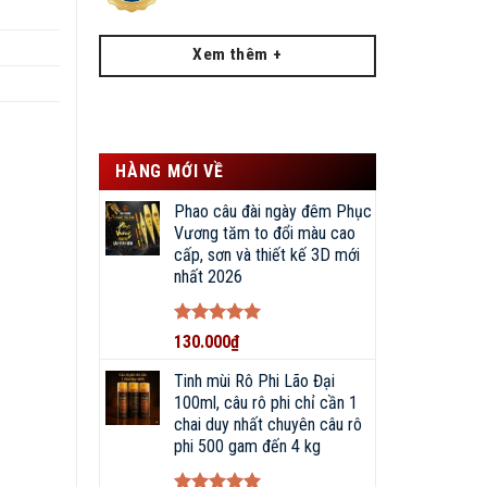
Xem thêm +
HÀNG MỚI VỀ
Phao câu đài ngày đêm Phục
Vương tăm to đổi màu cao
cấp, sơn và thiết kế 3D mới
nhất 2026
Được xếp
130.000
₫
hạng
5
5
sao
Tinh mùi Rô Phi Lão Đại
100ml, câu rô phi chỉ cần 1
chai duy nhất chuyên câu rô
phi 500 gam đến 4 kg