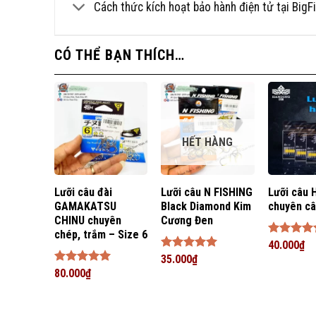
Cách thức kích hoạt bảo hành điện tử tại Big
CÓ THỂ BẠN THÍCH…
HẾT HÀNG
Lưỡi câu đài
Lưỡi câu N FISHING
Lưỡi câu 
GAMAKATSU
Black Diamond Kim
chuyên câ
CHINU chuyên
Cương Đen
chép, trắm – Size 6
Được xếp
40.000
₫
hạng
5
5
Được xếp
35.000
₫
sao
hạng
5
5
Được xếp
80.000
₫
sao
hạng
5
5
sao