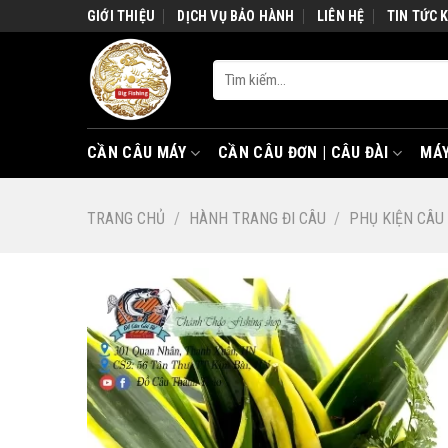
Skip
GIỚI THIỆU
DỊCH VỤ BẢO HÀNH
LIÊN HỆ
TIN TỨC 
to
content
Tìm
kiếm:
CẦN CÂU MÁY
CẦN CÂU ĐƠN | CÂU ĐÀI
MÁY
TRANG CHỦ
/
HÀNH TRANG ĐI CÂU
/
PHỤ KIỆN CÂU 