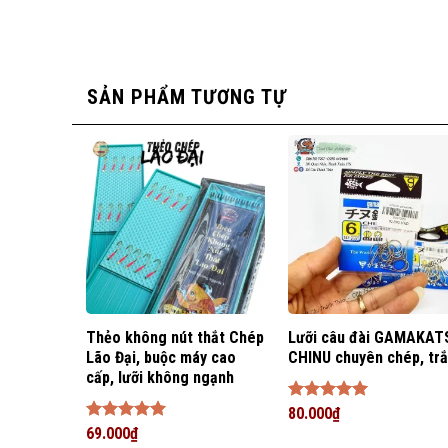
KẾT 
086 793 7997
SẢN PHẨM TƯƠNG TỰ
YouTube
TikTok
Zalo
Facebook
Shopee
Sendo
Website
Thẻo không nút thắt Chép
Lưỡi câu đài GAMAKAT
Lão Đại, buộc máy cao
CHINU chuyên chép, tr
cấp, lưỡi không ngạnh
Được xếp
80.000
₫
hạng
5
5
Được xếp
69.000
₫
sao
hạng
5
5