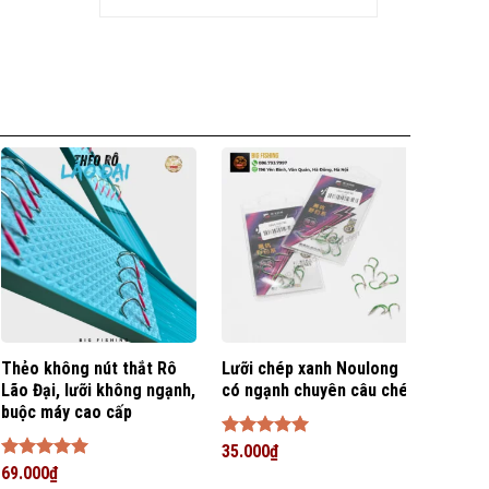
về
ịp
sự
Thẻo không nút thắt Rô
Lưỡi chép xanh Noulong
Thẻo 
Lão Đại, lưỡi không ngạnh,
có ngạnh chuyên câu chép
hàng 
buộc máy cao cấp
Được xếp
35.000
₫
Được 
45.00
hạng
5
5
hạng
Được xếp
69.000
₫
sao
sao
hạng
5
5