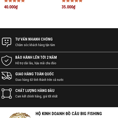
Được xếp
40.000
₫
Được xếp
35.000
₫
hạng
5
5
hạng
5
5
sao
sao
TƯ VẤN NHANH CHÓNG
Chăm sóc khách hàng tận tâm
BẢO HÀNH LÊN TỚI 2 NĂM
Hỗ trợ dài lâu, hậu mãi chu đáo
GIAO HÀNG TOÀN QUỐC
Giao hàng 63 tỉnh thành trên cả nước
CHẤT LƯỢNG HÀNG ĐẦU
Cam kết chính hãng, giá tốt nhất
HỘ KINH DOANH ĐỒ CÂU BIG FISHING