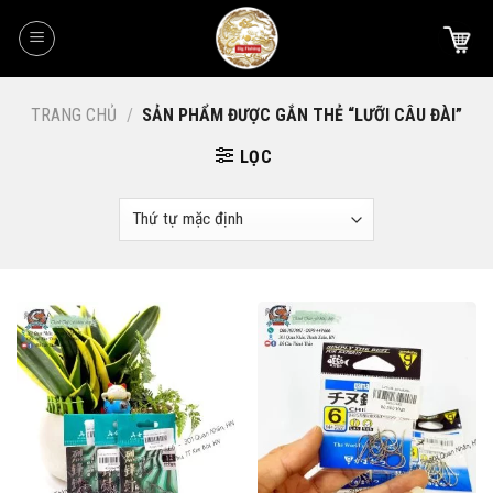
Skip
to
content
TRANG CHỦ
/
SẢN PHẨM ĐƯỢC GẮN THẺ “LƯỠI CÂU ĐÀI”
LỌC