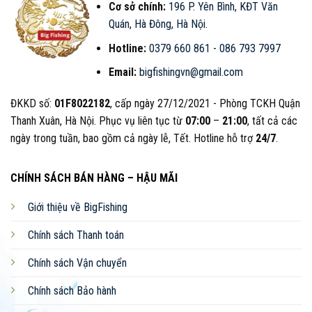
Cơ sở chính:
196 P. Yên Bình, KĐT Văn
Quán, Hà Đông, Hà Nội
.
Hotline:
0379 660 861
-
086 793 7997
Email:
bigfishingvn@gmail.com
ĐKKD số:
01F8022182
, cấp ngày 27/12/2021 - Phòng TCKH Quận
Thanh Xuân, Hà Nội. Phục vụ liên tục từ
07:00
–
21:00
, tất cả các
ngày trong tuần, bao gồm cả ngày lễ, Tết. Hotline hỗ trợ
24/7
.
CHÍNH SÁCH BÁN HÀNG – HẬU MÃI
Giới thiệu về BigFishing
Chính sách Thanh toán
Chính sách Vận chuyển
Chính sách Bảo hành