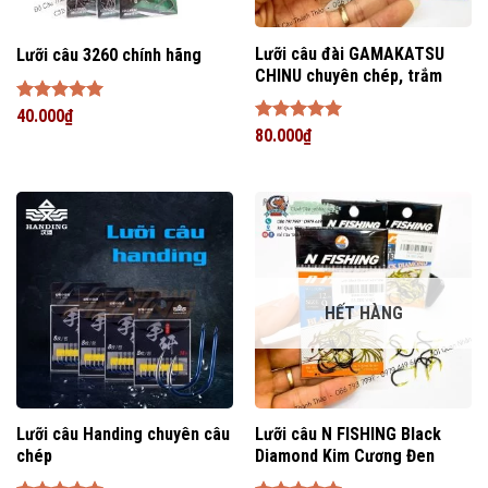
Lưỡi câu đài GAMAKATSU
Lưỡi câu 3260 chính hãng
CHINU chuyên chép, trắm
Được xếp
40.000
₫
hạng
5
5
Được xếp
80.000
₫
sao
hạng
5
5
sao
HẾT HÀNG
Lưỡi câu Handing chuyên câu
Lưỡi câu N FISHING Black
chép
Diamond Kim Cương Đen