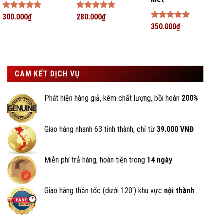
Được xếp
300.000
₫
Được xếp
280.000
₫
hạng
5
5
hạng
5
5
Được xếp
350.000
₫
sao
sao
hạng
5
5
sao
CAM KẾT DỊCH VỤ
Phát hiện hàng giả, kém chất lượng, bồi hoàn
200%
Giao hàng nhanh 63 tỉnh thành, chỉ từ
39.000 VNĐ
Miễn phí trả hàng, hoàn tiền trong
14 ngày
Giao hàng thần tốc (dưới 120') khu vực
nội thành