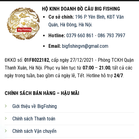
HỘ KINH DOANH ĐỒ CÂU BIG FISHING
Cơ sở chính:
196 P. Yên Bình, KĐT Văn
Quán, Hà Đông, Hà Nội
.
Hotline:
0379 660 861
-
086 793 7997
Email:
bigfishingvn@gmail.com
ĐKKD số:
01F8022182
, cấp ngày 27/12/2021 - Phòng TCKH Quận
Thanh Xuân, Hà Nội. Phục vụ liên tục từ
07:00
–
21:00
, tất cả các
ngày trong tuần, bao gồm cả ngày lễ, Tết. Hotline hỗ trợ
24/7
.
CHÍNH SÁCH BÁN HÀNG – HẬU MÃI
Giới thiệu về BigFishing
Chính sách Thanh toán
Chính sách Vận chuyển