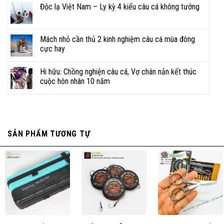
Độc lạ Việt Nam – Ly kỳ 4 kiểu câu cá không tưởng
086 793 7997
CHAT ZALO
Mách nhỏ cần thủ 2 kinh nghiệm câu cá mùa đông
cực hay
NHẬN BÁO GIÁ
Hi hữu: Chồng nghiện câu cá, Vợ chán nản kết thúc
cuộc hôn nhân 10 năm
YouTube
TikTok
Zalo
Facebook
SẢN PHẨM TƯƠNG TỰ
Shopee
Sendo
Website
Đội ngũ nhân viên CSKH nhanh chóng, hiểu biết rộng,
kinh nghiệm sâu về các loại dụng cụ câu cá.
Thái độ phục vụ tận tâm, chuyên nghiệp, tinh thần