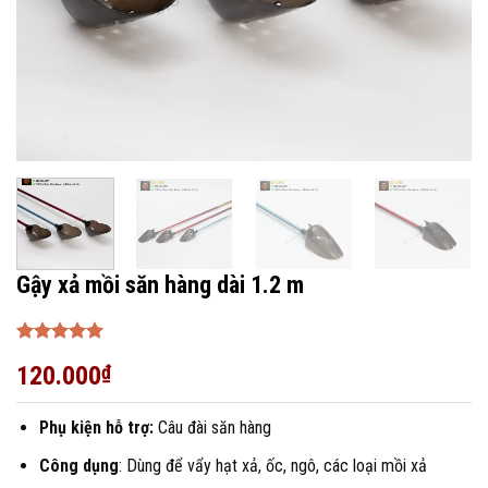
Gậy xả mồi săn hàng dài 1.2 m
Được xếp
120.000
₫
hạng
5
5
sao
Phụ kiện hỗ trợ:
Câu đài săn hàng
Công dụng
: Dùng để vẩy hạt xả, ốc, ngô, các loại mồi xả