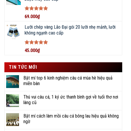
Chuyên tư vấn, lựa chọn, mua sắm, báo giá các
Được xếp
69.000
₫
sản phẩm
CẦN CÂU, MÁY CÂU
:
hạng
5
5
sao
Lưỡi chép vàng Lão Đại gói 20 lưỡi nhẹ mảnh, lưỡi
ĐẠI LÝ PHÂN PHỐI DỤNG CỤ ĐI
không ngạnh cao cấp
CÂU CHÍNH HÃNG • ĐỒ CÂU
BIGFISHING
Được xếp
45.000
₫
hạng
5
5
sao
TIN TỨC MỚI
Bật mí top 6 kinh nghiệm câu cá mùa hè hiệu quả
miễn bàn
Thú vui câu cá, 1 ký ức thanh bình gợi về tuổi thơ nơi
làng cũ
Bật mí cách làm mồi câu cá bông lau hiệu quả không
KẾT NỐI VỚI CHÚNG TÔI NGAY!
ngờ