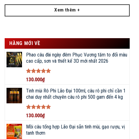
Xem thêm +
HÀNG MỚI VỀ
Phao câu đài ngày đêm Phục Vương tăm to đổi màu
cao cấp, sơn và thiết kế 3D mới nhất 2026
Được xếp
130.000
₫
hạng
5
5
sao
Tinh mùi Rô Phi Lão Đại 100ml, câu rô phi chỉ cần 1
chai duy nhất chuyên câu rô phi 500 gam đến 4 kg
Được xếp
130.000
₫
hạng
5
5
sao
Mồi câu tổng hợp Lão Đại sẵn tinh mùi, gạo rượu, vị
tanh thơm