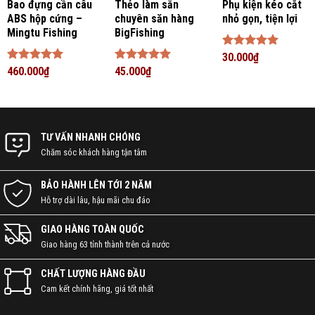
Bao đựng cần câu
Thẻo làm sẵn
Phụ kiện kéo cắt
nhiệt huyết, hỗ trợ kịp thời, tiết kiệm thời gian.
ABS hộp cứng –
chuyên săn hàng
nhỏ gọn, tiện lợi
Mingtu Fishing
BigFishing
Gợi ý nhiều địa điểm câu, kỹ thuật câu, cũng như
chia sẻ đam mê, ký sự đi câu đầy vui thú.
Được xếp
30.000
₫
hạng
5
5
Được xếp
460.000
₫
Được xếp
45.000
₫
sao
hạng
5
5
hạng
5
5
NHANH CHÓNG – TẬN TỤY –
sao
sao
CHUYÊN NGHIỆP
TƯ VẤN NHANH CHÓNG
Chăm sóc khách hàng tận tâm
BẢO HÀNH LÊN TỚI 2 NĂM
Hỗ trợ dài lâu, hậu mãi chu đáo
GIAO HÀNG TOÀN QUỐC
Giao hàng 63 tỉnh thành trên cả nước
CHẤT LƯỢNG HÀNG ĐẦU
Cam kết chính hãng, giá tốt nhất