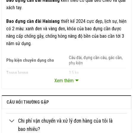
Bao đựng cần đài Haixiang
kèm theo có quai đeo chéo và quai
xách tay.
Bao đựng cần đài Haixiang
thiết kế 2024 cực đẹp, lịch sự, hiện
có 2 màu: xanh đen và vàng đen, khóa của bao đựng cần được
nâng cấp chống gẫy, chống hỏng nâng độ bền của bao cần tới 3
năm sử dụng.
Câu đài, đựng cần câu, gác cần,
Phụ kiện chuyên dụng cho
phụ kiện
Trọng lượng
3.5 kg
Xem thêm
Bao có 3 ngăn chính to, 3 ngăn
Thiết kế
phụ 2 bên
Không gian rộng, chịu va đập cao,
CÂU HỎI THƯỜNG GẶP
Ưu điểm
chống nước vào bên trong bao
cần
Chi phí vận chuyển và xử lý đơn hàng của tôi là
bao nhiêu?