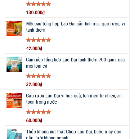
Được xếp
130.000
₫
hạng
5
5
sao
Mồi câu tổng hợp Lão Đại sẵn tinh mùi, gạo rượu, vị
tanh thơm
Được xếp
42.000
₫
hạng
5
5
sao
Cám nền tổng hợp Lão Đại tanh thơm 700 gam, câu
mọi loại cá
Được xếp
32.000
₫
hạng
5
5
sao
Gạo rượu Lão Đại vị hoa quả, lên men tự nhiên, an
toàn trong nước
Được xếp
60.000
₫
hạng
5
5
sao
Thẻo không nút thắt Chép Lão Đại, buộc máy cao
cấp, lưỡi không ngạnh