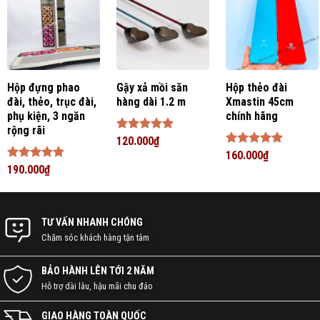
Hộp đựng phao
Gậy xả mồi săn
Hộp thẻo đài
KẾT NỐI VỚI CHÚNG TÔI NGAY!
đài, thẻo, trục đài,
hàng dài 1.2 m
Xmastin 45cm
phụ kiện, 3 ngăn
chính hãng
rộng rãi
086 793 7997
Được xếp
120.000
₫
hạng
5
5
Được xếp
160.000
₫
sao
hạng
5
5
Được xếp
190.000
₫
CHAT ZALO
sao
hạng
5
5
sao
NHẬN BÁO GIÁ
TƯ VẤN NHANH CHÓNG
Chăm sóc khách hàng tận tâm
BẢO HÀNH LÊN TỚI 2 NĂM
YouTube
TikTok
Zalo
Facebook
Hỗ trợ dài lâu, hậu mãi chu đáo
GIAO HÀNG TOÀN QUỐC