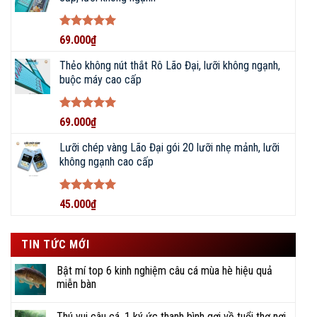
Được xếp
69.000
₫
hạng
5
5
sao
Thẻo không nút thắt Rô Lão Đại, lưỡi không ngạnh,
buộc máy cao cấp
Được xếp
69.000
₫
hạng
5
5
sao
Lưỡi chép vàng Lão Đại gói 20 lưỡi nhẹ mảnh, lưỡi
không ngạnh cao cấp
Được xếp
45.000
₫
hạng
5
5
sao
TIN TỨC MỚI
Bật mí top 6 kinh nghiệm câu cá mùa hè hiệu quả
miễn bàn
Thú vui câu cá, 1 ký ức thanh bình gợi về tuổi thơ nơi