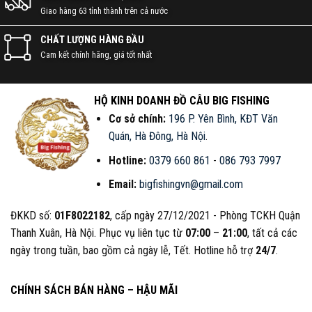
Giao hàng 63 tỉnh thành trên cả nước
Shopee
Sendo
Website
CHẤT LƯỢNG HÀNG ĐẦU
Cam kết chính hãng, giá tốt nhất
Đội ngũ nhân viên CSKH nhanh chóng, hiểu biết rộng,
kinh nghiệm sâu về các loại dụng cụ câu cá.
HỘ KINH DOANH ĐỒ CÂU BIG FISHING
Thái độ phục vụ tận tâm, chuyên nghiệp, tinh thần
Cơ sở chính:
196 P. Yên Bình, KĐT Văn
nhiệt huyết, hỗ trợ kịp thời, tiết kiệm thời gian.
Quán, Hà Đông, Hà Nội
.
Gợi ý nhiều địa điểm câu, kỹ thuật câu, cũng như
Hotline:
0379 660 861
-
086 793 7997
chia sẻ đam mê, ký sự đi câu đầy vui thú.
Email:
bigfishingvn@gmail.com
NHANH CHÓNG – TẬN TỤY –
ĐKKD số:
01F8022182
, cấp ngày 27/12/2021 - Phòng TCKH Quận
CHUYÊN NGHIỆP
Thanh Xuân, Hà Nội. Phục vụ liên tục từ
07:00
–
21:00
, tất cả các
ngày trong tuần, bao gồm cả ngày lễ, Tết. Hotline hỗ trợ
24/7
.
CHÍNH SÁCH BÁN HÀNG – HẬU MÃI