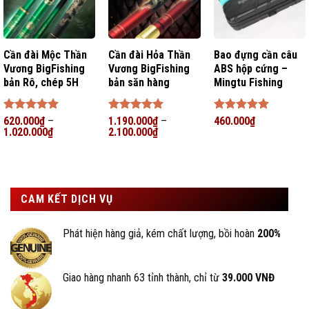
Cần đài Mộc Thần
Cần đài Hỏa Thần
Bao đựng cần câu
Vương BigFishing
Vương BigFishing
ABS hộp cứng –
bản Rô, chép 5H
bản săn hàng
Mingtu Fishing
Được xếp
620.000
₫
–
Được xếp
1.190.000
₫
–
Được xếp
460.000
₫
hạng
1.020.000
5
5
₫
hạng
2.100.000
5
5
₫
hạng
5
5
sao
sao
sao
CAM KẾT DỊCH VỤ
Phát hiện hàng giả, kém chất lượng, bồi hoàn
200%
Giao hàng nhanh 63 tỉnh thành, chỉ từ
39.000 VNĐ