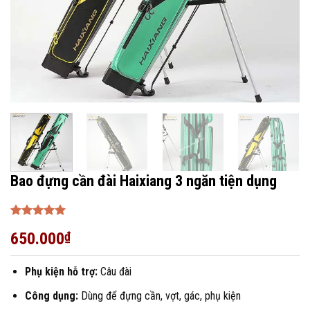
Bao đựng cần đài Haixiang 3 ngăn tiện dụng
Được xếp
650.000
₫
hạng
5
5
sao
Phụ kiện hỗ trợ:
Câu đài
Công dụng:
Dùng để đựng cần, vợt, gác, phụ kiện