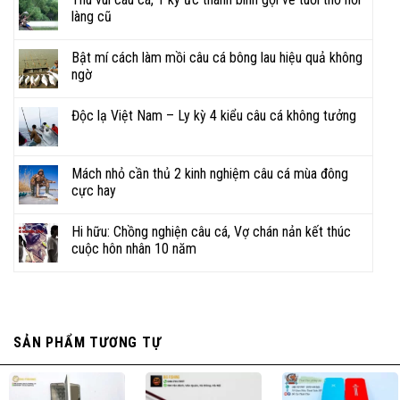
làng cũ
Bật mí cách làm mồi câu cá bông lau hiệu quả không
ngờ
Độc lạ Việt Nam – Ly kỳ 4 kiểu câu cá không tưởng
Mách nhỏ cần thủ 2 kinh nghiệm câu cá mùa đông
cực hay
Chuyên tư vấn, lựa chọn, mua sắm, báo giá các
sản phẩm
CẦN CÂU, MÁY CÂU
:
Hi hữu: Chồng nghiện câu cá, Vợ chán nản kết thúc
ĐẠI LÝ PHÂN PHỐI DỤNG CỤ ĐI
cuộc hôn nhân 10 năm
CÂU CHÍNH HÃNG • ĐỒ CÂU
BIGFISHING
SẢN PHẨM TƯƠNG TỰ