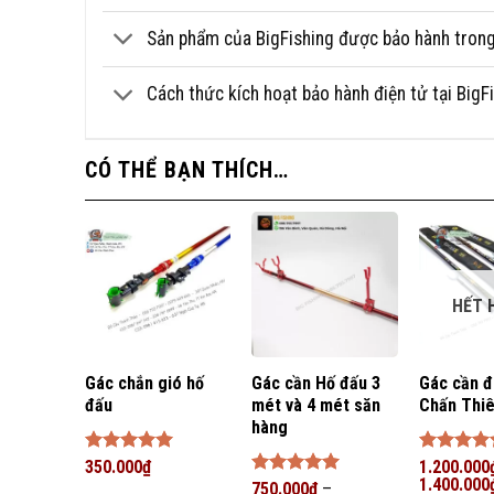
Sản phẩm của BigFishing được bảo hành trong 
Cách thức kích hoạt bảo hành điện tử tại Big
CÓ THỂ BẠN THÍCH…
HẾT 
Gác chắn gió hố
Gác cần Hố đấu 3
Gác cần đ
đấu
mét và 4 mét săn
Chấn Thi
hàng
Được xếp
350.000
₫
Được xếp
1.200.000
hạng
5
5
hạng
1.400.000
5
5
Được xếp
750.000
₫
–