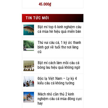
Được xếp
45.000
₫
hạng
5
5
sao
TIN TỨC MỚI
Bật mí top 6 kinh nghiệm câu
cá mùa hè hiệu quả miễn bàn
Thú vui câu cá, 1 ký ức thanh
bình gợi về tuổi thơ nơi làng
cũ
Bật mí cách làm mồi câu cá
bông lau hiệu quả không ngờ
Độc lạ Việt Nam – Ly kỳ 4
kiểu câu cá không tưởng
Mách nhỏ cần thủ 2 kinh
nghiệm câu cá mùa đông cực
hay