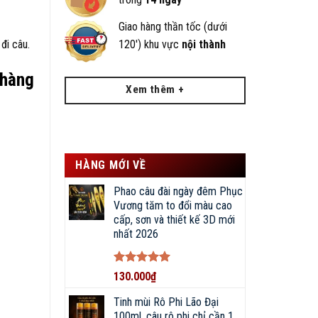
Giao hàng thần tốc (dưới
120') khu vực
nội thành
đi câu.
 hàng
Xem thêm +
HÀNG MỚI VỀ
Phao câu đài ngày đêm Phục
Vương tăm to đổi màu cao
cấp, sơn và thiết kế 3D mới
nhất 2026
Được xếp
130.000
₫
hạng
5
5
sao
Tinh mùi Rô Phi Lão Đại
100ml, câu rô phi chỉ cần 1