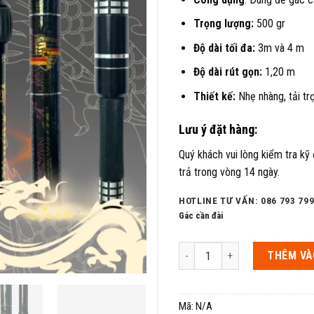
Trọng lượng:
500 gr
Độ dài tối đa:
3m và 4 m
Độ dài rút gọn:
1,20 m
Thiết kế:
Nhẹ nhàng, tải t
Lưu ý đặt hàng:
Quý khách vui lòng kiểm tra kỹ
trả trong vòng 14 ngày.
HOTLINE TƯ VẤN: 086 793 799
Gác cần đài
Gác cần hố đấu săn hàng Danh 
THÊM VÀ
Mã:
N/A