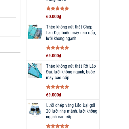
Được xếp
60.000
₫
hạng
5
5
sao
Thẻo không nút thắt Chép
Lão Đại, buộc máy cao cấp,
lưỡi không ngạnh
Được xếp
69.000
₫
hạng
5
5
sao
Thẻo không nút thắt Rô Lão
Đại, lưỡi không ngạnh, buộc
máy cao cấp
Được xếp
69.000
₫
hạng
5
5
sao
Lưỡi chép vàng Lão Đại gói
20 lưỡi nhẹ mảnh, lưỡi không
ngạnh cao cấp