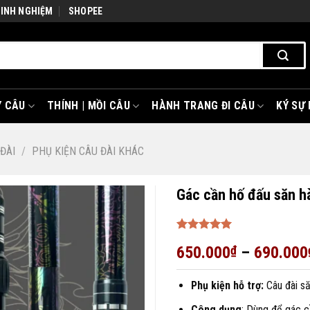
KINH NGHIỆM
SHOPEE
 CÂU
THÍNH | MỒI CÂU
HÀNH TRANG ĐI CÂU
KÝ SỰ
ĐÀI
/
PHỤ KIỆN CÂU ĐÀI KHÁC
Gác cần hố đấu săn h
Được xếp
650.000
₫
–
690.000
hạng
5
5
sao
Phụ kiện hỗ trợ:
Câu đài să
Công dụng
: Dùng để gác c