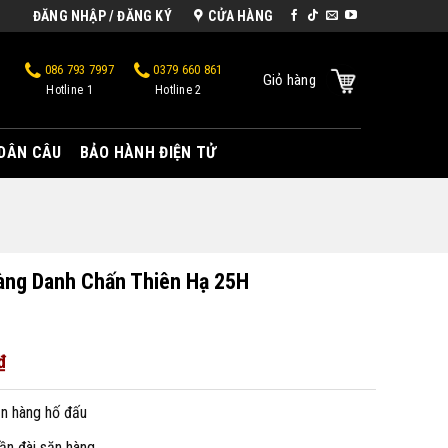
ĐĂNG NHẬP / ĐĂNG KÝ
CỬA HÀNG
086 793 7997
0379 660 861
Giỏ hàng
Hotline 1
Hotline 2
 DÂN CÂU
BẢO HÀNH ĐIỆN TỬ
àng Danh Chấn Thiên Hạ 25H
₫
n hàng hố đấu
ần đài săn hàng