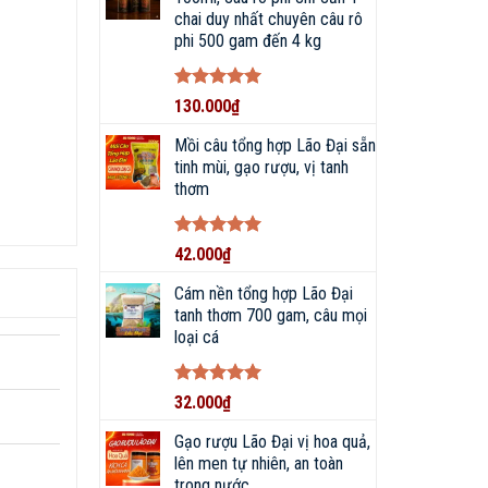
chai duy nhất chuyên câu rô
phi 500 gam đến 4 kg
Được xếp
130.000
₫
hạng
5
5
sao
Mồi câu tổng hợp Lão Đại sẵn
tinh mùi, gạo rượu, vị tanh
thơm
Được xếp
42.000
₫
hạng
5
5
sao
Cám nền tổng hợp Lão Đại
tanh thơm 700 gam, câu mọi
loại cá
Được xếp
32.000
₫
hạng
5
5
sao
Gạo rượu Lão Đại vị hoa quả,
lên men tự nhiên, an toàn
trong nước