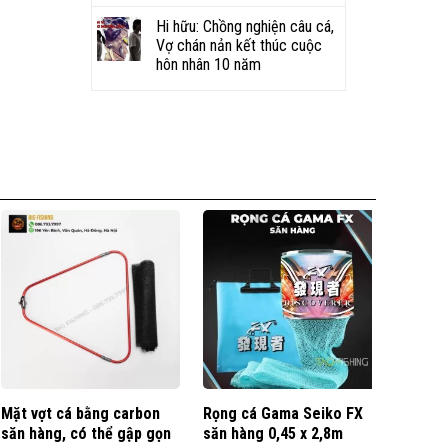
Hi hữu: Chồng nghiện câu cá,
Vợ chán nản kết thúc cuộc
hôn nhân 10 năm
Mặt vợt cá bằng carbon
Rọng cá Gama Seiko FX
Gác c
săn hàng, có thể gập gọn
săn hàng 0,45 x 2,8m
chiều 