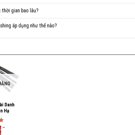
thời gian bao lâu?
Fishing áp dụng như thế nào?
HÀNG
ài Danh
ên Hạ
₫
–
₫