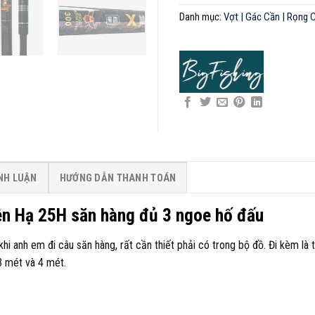
Danh mục:
Vợt | Gác Cần | Rọng 
ÌNH LUẬN
HƯỚNG DẪN THANH TOÁN
ên Hạ 25H săn hàng đủ 3 ngoe hố đấu
i anh em đi câu săn hàng, rất cần thiết phải có trong bộ đồ. Đi kèm là t
 3 mét và 4 mét.