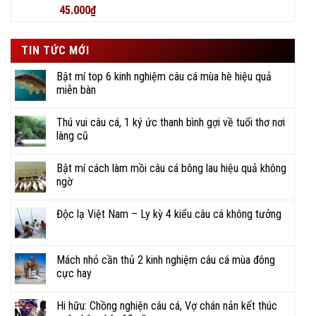
Được xếp
45.000
₫
hạng
5
5
sao
TIN TỨC MỚI
Bật mí top 6 kinh nghiệm câu cá mùa hè hiệu quả
miễn bàn
Thú vui câu cá, 1 ký ức thanh bình gợi về tuổi thơ nơi
làng cũ
Bật mí cách làm mồi câu cá bông lau hiệu quả không
ngờ
Độc lạ Việt Nam – Ly kỳ 4 kiểu câu cá không tưởng
Mách nhỏ cần thủ 2 kinh nghiệm câu cá mùa đông
cực hay
Hi hữu: Chồng nghiện câu cá, Vợ chán nản kết thúc