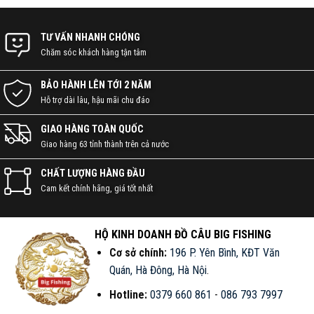
ĐẠI LÝ PHÂN PHỐI DỤNG CỤ ĐI
CÂU CHÍNH HÃNG • ĐỒ CÂU
TƯ VẤN NHANH CHÓNG
BIGFISHING
Chăm sóc khách hàng tận tâm
BẢO HÀNH LÊN TỚI 2 NĂM
Hỗ trợ dài lâu, hậu mãi chu đáo
GIAO HÀNG TOÀN QUỐC
Giao hàng 63 tỉnh thành trên cả nước
CHẤT LƯỢNG HÀNG ĐẦU
Cam kết chính hãng, giá tốt nhất
KẾT NỐI VỚI CHÚNG TÔI NGAY!
HỘ KINH DOANH ĐỒ CÂU BIG FISHING
Cơ sở chính:
196 P. Yên Bình, KĐT Văn
Quán, Hà Đông, Hà Nội
.
086 793 7997
Hotline:
0379 660 861
-
086 793 7997
CHAT ZALO