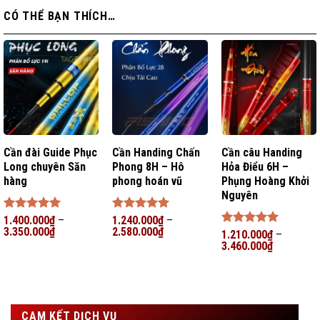
CÓ THỂ BẠN THÍCH…
Cần đài Guide Phục
Cần Handing Chấn
Cần câu Handing
Long chuyên Săn
Phong 8H – Hô
Hỏa Điểu 6H –
hàng
phong hoán vũ
Phụng Hoàng Khởi
Nguyên
Được xếp
1.400.000
₫
–
Được xếp
1.240.000
₫
–
hạng
3.350.000
5
5
₫
hạng
2.580.000
5
5
₫
Được xếp
1.210.000
₫
–
sao
sao
hạng
3.460.000
5
5
₫
sao
CAM KẾT DỊCH VỤ