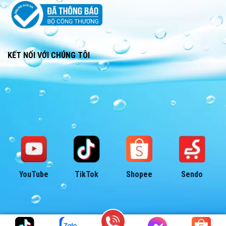
chia sẻ đam mê, ký sự đi câu đầy vui thú.
NHANH CHÓNG – TẬN TỤY –
CHUYÊN NGHIỆP
KẾT NỐI VỚI CHÚNG TÔI
YouTube
TikTok
Shopee
Sendo