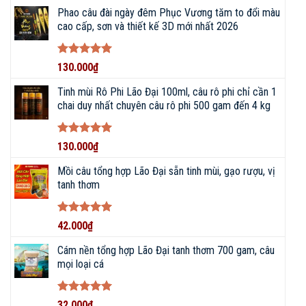
Phao câu đài ngày đêm Phục Vương tăm to đổi màu
cao cấp, sơn và thiết kế 3D mới nhất 2026
Được xếp
130.000
₫
hạng
5
5
sao
Tinh mùi Rô Phi Lão Đại 100ml, câu rô phi chỉ cần 1
chai duy nhất chuyên câu rô phi 500 gam đến 4 kg
Được xếp
130.000
₫
hạng
5
5
sao
Mồi câu tổng hợp Lão Đại sẵn tinh mùi, gạo rượu, vị
tanh thơm
Được xếp
42.000
₫
hạng
5
5
sao
Cám nền tổng hợp Lão Đại tanh thơm 700 gam, câu
mọi loại cá
Được xếp
32.000
₫