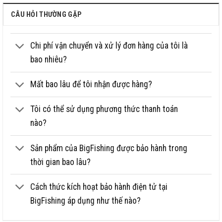
Màu sắc chủ đạo
Tím huyết dụ
CÂU HỎI THƯỜNG GẶP
Tặng ngọn phụ, Miễn phí thay 2
Khuyến mãi
lóng trong 2 năm
Công nghệ chế tạo của Đức:
Chi phí vận chuyển và xử lý đơn hàng của tôi là
thêm 1 lớp Carbon Toray Nhật
bao nhiêu?
Bản trọng lượng không đổi.
Thân cần chắc chắn, êm tay.
Ưu thế
Mất bao lâu để tôi nhận được hàng?
Lớp sơn mạ điện cao cấp.
Đai chống nổ đốt dày dặn.
Tôi có thể sử dụng phương thức thanh toán
nào?
Sản phẩm của BigFishing được bảo hành trong
thời gian bao lâu?
Cách thức kích hoạt bảo hành điện tử tại
BigFishing áp dụng như thế nào?