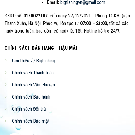
Email:
bigfishingvn@gmail.com
NHẬN BÁO GIÁ
ĐKKD số:
01F8022182
, cấp ngày 27/12/2021 - Phòng TCKH Quận
Thanh Xuân, Hà Nội. Phục vụ liên tục từ
07:00
–
21:00
, tất cả các
ngày trong tuần, bao gồm cả ngày lễ, Tết. Hotline hỗ trợ
24/7
.
YouTube
TikTok
Zalo
Facebook
CHÍNH SÁCH BÁN HÀNG – HẬU MÃI
Giới thiệu về BigFishing
Shopee
Sendo
Website
Chính sách Thanh toán
Chính sách Vận chuyển
Đội ngũ nhân viên CSKH nhanh chóng, hiểu biết rộng,
kinh nghiệm sâu về các loại dụng cụ câu cá.
Chính sách Bảo hành
Thái độ phục vụ tận tâm, chuyên nghiệp, tinh thần
Chính sách Đổi trả
nhiệt huyết, hỗ trợ kịp thời, tiết kiệm thời gian.
Chính sách Bảo mật
Gợi ý nhiều địa điểm câu, kỹ thuật câu, cũng như