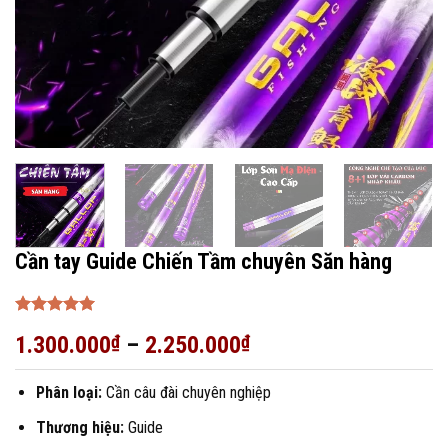
Cần tay Guide Chiến Tầm chuyên Săn hàng
Được xếp
1.300.000
₫
–
2.250.000
₫
hạng
5
5
sao
Phân loại:
Cần câu đài chuyên nghiệp
Thương hiệu:
Guide