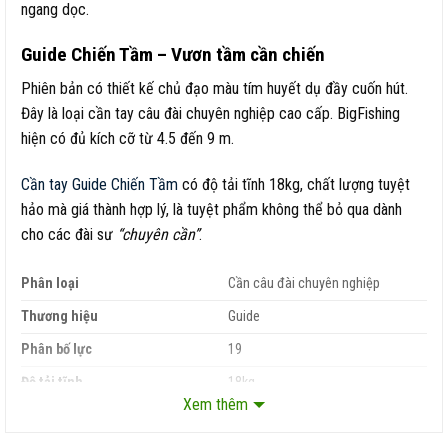
ngang dọc.
Guide Chiến Tầm – Vươn tầm cần chiến
Phiên bản có thiết kế chủ đạo màu tím huyết dụ đầy cuốn hút.
Đây là loại cần tay câu đài chuyên nghiệp cao cấp. BigFishing
hiện có đủ kích cỡ từ 4.5 đến 9 m.
Cần tay Guide Chiến Tầm
có độ tải tĩnh 18kg, chất lượng tuyệt
hảo mà giá thành hợp lý, là tuyệt phẩm không thể bỏ qua dành
cho các đài sư
“chuyên cần”
.
Phân loại
Cần câu đài chuyên nghiệp
Thương hiệu
Guide
Phân bố lực
19
Độ tải tĩnh
18kg
Xem thêm
Size
4.5m, 5.4m, 6.3m, 7.2m, 8.1m, 9m