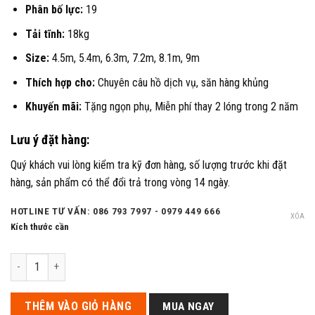
Phân bố lực:
19
Tải tĩnh:
18kg
Size:
4.5m, 5.4m, 6.3m, 7.2m, 8.1m, 9m
Thích hợp cho:
Chuyên câu hồ dịch vụ, săn hàng khủng
Khuyến mãi:
Tặng ngọn phụ, Miễn phí thay 2 lóng trong 2 năm
Lưu ý đặt hàng:
Quý khách vui lòng kiểm tra kỹ đơn hàng, số lượng trước khi đặt
hàng, sản phẩm có thể đổi trả trong vòng 14 ngày.
HOTLINE TƯ VẤN: 086 793 7997 - 0979 449 666
XÓA
Kích thước cần
Cần tay Guide Chiến Tầm chuyên Săn hàng số lượng
THÊM VÀO GIỎ HÀNG
MUA NGAY