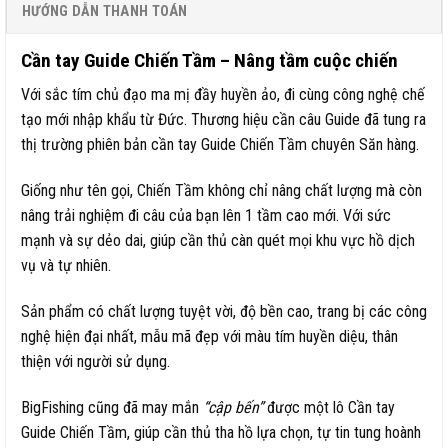
HƯỚNG DẪN THANH TOÁN
Cần tay Guide Chiến Tầm – Nâng tầm cuộc chiến
Với sắc tím chủ đạo ma mị đầy huyền ảo, đi cùng công nghệ chế
tạo mới nhập khẩu từ Đức. Thương hiệu cần câu Guide đã tung ra
thị trường phiên bản cần tay Guide Chiến Tầm chuyên Săn hàng.
Giống như tên gọi, Chiến Tầm không chỉ nâng chất lượng mà còn
nâng trải nghiệm đi câu của bạn lên 1 tầm cao mới. Với sức
mạnh và sự dẻo dai, giúp cần thủ càn quét mọi khu vực hồ dịch
vụ và tự nhiên.
Sản phẩm có chất lượng tuyệt vời, độ bền cao, trang bị các công
nghệ hiện đại nhất, mẫu mã đẹp với màu tím huyền diệu, thân
thiện với người sử dụng.
BigFishing cũng đã may mắn
“cập bến”
được một lô Cần tay
Guide Chiến Tầm, giúp cần thủ tha hồ lựa chọn, tự tin tung hoành