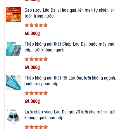
hạng
5
5
sao
Gạo rượu Lão Đại vị hoa quả, lên men tự nhiên, an
toàn trong nước
Được xếp
60.000
₫
hạng
5
5
sao
Thẻo không nút thắt Chép Lão Đại, buộc máy cao
cấp, lưỡi không ngạnh
Được xếp
69.000
₫
hạng
5
5
sao
Thẻo không nút thắt Rô Lão Đại, lưỡi không ngạnh,
buộc máy cao cấp
Được xếp
69.000
₫
hạng
5
5
sao
Lưỡi chép vàng Lão Đại gói 20 lưỡi nhẹ mảnh, lưỡi
không ngạnh cao cấp