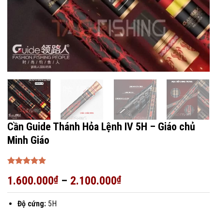
Cần Guide Thánh Hỏa Lệnh IV 5H – Giáo chủ
Minh Giáo
Được xếp
1.600.000
₫
–
2.100.000
₫
hạng
5
5
sao
Độ cứng:
5H