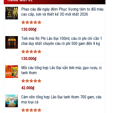
Phao câu đài ngày đêm Phục Vương tăm to đổi màu
cao cấp, sơn và thiết kế 3D mới nhất 2026
Được xếp
130.000
₫
hạng
5
5
sao
Tinh mùi Rô Phi Lão Đại 100ml, câu rô phi chỉ cần 1
chai duy nhất chuyên câu rô phi 500 gam đến 4 kg
Được xếp
130.000
₫
hạng
5
5
sao
Mồi câu tổng hợp Lão Đại sẵn tinh mùi, gạo rượu, vị
tanh thơm
Được xếp
42.000
₫
hạng
5
5
sao
Cám nền tổng hợp Lão Đại tanh thơm 700 gam, câu
mọi loại cá