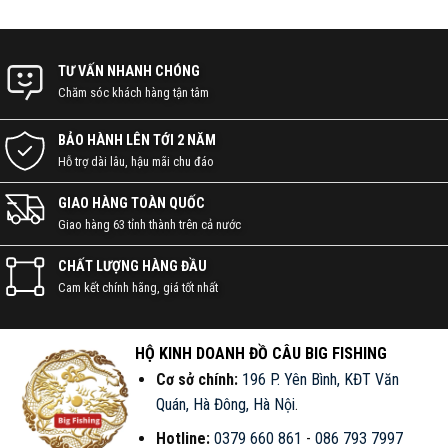
BIGFISHING
TƯ VẤN NHANH CHÓNG
Chăm sóc khách hàng tận tâm
BẢO HÀNH LÊN TỚI 2 NĂM
Hỗ trợ dài lâu, hậu mãi chu đáo
GIAO HÀNG TOÀN QUỐC
Giao hàng 63 tỉnh thành trên cả nước
CHẤT LƯỢNG HÀNG ĐẦU
KẾT NỐI VỚI CHÚNG TÔI NGAY!
Cam kết chính hãng, giá tốt nhất
086 793 7997
HỘ KINH DOANH ĐỒ CÂU BIG FISHING
Cơ sở chính:
196 P. Yên Bình, KĐT Văn
CHAT ZALO
Quán, Hà Đông, Hà Nội
.
Hotline:
0379 660 861
-
086 793 7997