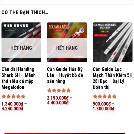
CÓ THỂ BẠN THÍCH…
HẾT HÀNG
HẾT HÀNG
Cần đài Handing
Cần Guide Hỏa Kỳ
Cần Guide Lục
Shark 6H – Mãnh
Lân – Huyết bồ đề
Mạch Thần Kiếm 5H
thú siêu cá mập
săn hàng
28i Bạc – Đại Lý
Megalodon
Đoàn thị
Được xếp
2.150.000
₫
–
hạng
4.400.000
5
5
₫
Được xếp
1.340.000
₫
–
Được xếp
900.000
₫
–
sao
hạng
4.240.000
5
5
₫
hạng
1.800.000
5
5
₫
sao
sao