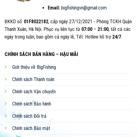
NHẬN BÁO GIÁ
Email:
bigfishingvn@gmail.com
ĐKKD số:
01F8022182
, cấp ngày 27/12/2021 - Phòng TCKH Quận
Thanh Xuân, Hà Nội. Phục vụ liên tục từ
07:00
–
21:00
, tất cả các
YouTube
TikTok
Zalo
Facebook
ngày trong tuần, bao gồm cả ngày lễ, Tết. Hotline hỗ trợ
24/7
.
CHÍNH SÁCH BÁN HÀNG – HẬU MÃI
Shopee
Sendo
Website
Giới thiệu về BigFishing
Đội ngũ nhân viên CSKH nhanh chóng, hiểu biết rộng,
Chính sách Thanh toán
kinh nghiệm sâu về các loại dụng cụ câu cá.
Chính sách Vận chuyển
Thái độ phục vụ tận tâm, chuyên nghiệp, tinh thần
nhiệt huyết, hỗ trợ kịp thời, tiết kiệm thời gian.
Chính sách Bảo hành
Chính sách Đổi trả
Gợi ý nhiều địa điểm câu, kỹ thuật câu, cũng như
chia sẻ đam mê, ký sự đi câu đầy vui thú.
Chính sách Bảo mật