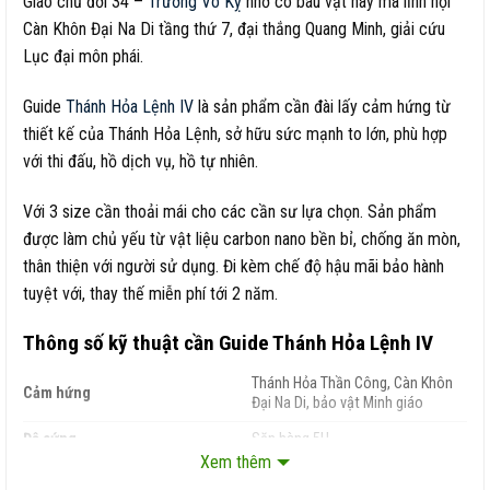
Giáo chủ đời 34 –
Trương Vô Kỵ
nhờ có báu vật này mà lĩnh hội
Càn Khôn Đại Na Di tầng thứ 7, đại thắng Quang Minh, giải cứu
Lục đại môn phái.
Guide
Thánh Hỏa Lệnh IV
là sản phẩm cần đài lấy cảm hứng từ
thiết kế của Thánh Hỏa Lệnh, sở hữu sức mạnh to lớn, phù hợp
với thi đấu, hồ dịch vụ, hồ tự nhiên.
Với 3 size cần thoải mái cho các cần sư lựa chọn. Sản phẩm
được làm chủ yếu từ vật liệu carbon nano bền bỉ, chống ăn mòn,
thân thiện với người sử dụng. Đi kèm chế độ hậu mãi bảo hành
tuyệt với, thay thế miễn phí tới 2 năm.
Thông số kỹ thuật cần Guide Thánh Hỏa Lệnh IV
Thánh Hỏa Thần Công, Càn Khôn
Cảm hứng
Đại Na Di, bảo vật Minh giáo
Độ cứng
Săn hàng 5H
Xem thêm
Phân bố lực
19