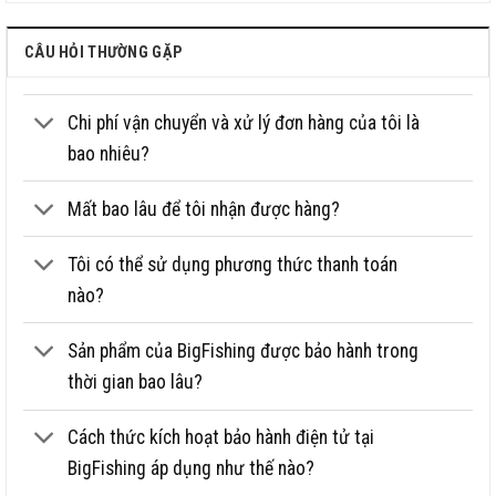
Áp dụng
Thi đấu, hồ dịch vụ, hồ tự nhiên
CÂU HỎI THƯỜNG GẶP
Size
4.5m, 5.4m, 6.3m
Độ tải tĩnh
4.000 gram
Chi phí vận chuyển và xử lý đơn hàng của tôi là
Miễn phí thay 2 lóng trong 2 năm
Chế độ hậu mãi, bảo hành
trừ đốt gốc
bao nhiêu?
Mất bao lâu để tôi nhận được hàng?
Tôi có thể sử dụng phương thức thanh toán
nào?
Sản phẩm của BigFishing được bảo hành trong
thời gian bao lâu?
Cách thức kích hoạt bảo hành điện tử tại
BigFishing áp dụng như thế nào?