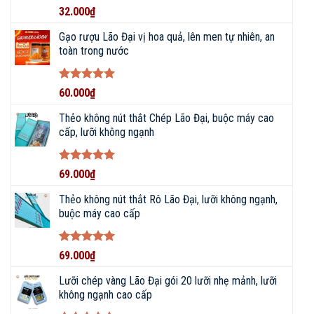
Được xếp
32.000
₫
hạng
5
5
sao
Gạo rượu Lão Đại vị hoa quả, lên men tự nhiên, an
toàn trong nước
Được xếp
60.000
₫
hạng
5
5
sao
Thẻo không nút thắt Chép Lão Đại, buộc máy cao
cấp, lưỡi không ngạnh
Được xếp
69.000
₫
hạng
5
5
sao
Thẻo không nút thắt Rô Lão Đại, lưỡi không ngạnh,
buộc máy cao cấp
Được xếp
69.000
₫
hạng
5
5
sao
Lưỡi chép vàng Lão Đại gói 20 lưỡi nhẹ mảnh, lưỡi
không ngạnh cao cấp