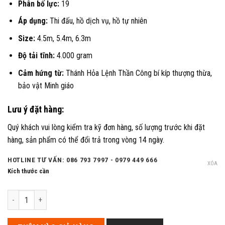
Phân bố lực:
19
Áp dụng:
Thi đấu, hồ dịch vụ, hồ tự nhiên
Size:
4.5m, 5.4m, 6.3m
Độ tải tĩnh:
4.000 gram
Cảm hứng từ:
Thánh Hỏa Lệnh Thần Công bí kíp thượng thừa,
bảo vật Minh giáo
Lưu ý đặt hàng:
Quý khách vui lòng kiểm tra kỹ đơn hàng, số lượng trước khi đặt
hàng, sản phẩm có thể đổi trả trong vòng 14 ngày.
HOTLINE TƯ VẤN: 086 793 7997 - 0979 449 666
XÓA
Kích thước cần
Cần Guide Thánh Hỏa Lệnh IV 5H – Giáo chủ Minh Giáo số lượng