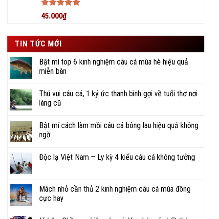
Được xếp
45.000
₫
hạng
5
5
sao
TIN TỨC MỚI
Bật mí top 6 kinh nghiệm câu cá mùa hè hiệu quả
miễn bàn
Thú vui câu cá, 1 ký ức thanh bình gợi về tuổi thơ nơi
làng cũ
Bật mí cách làm mồi câu cá bông lau hiệu quả không
ngờ
Độc lạ Việt Nam – Ly kỳ 4 kiểu câu cá không tưởng
Mách nhỏ cần thủ 2 kinh nghiệm câu cá mùa đông
cực hay