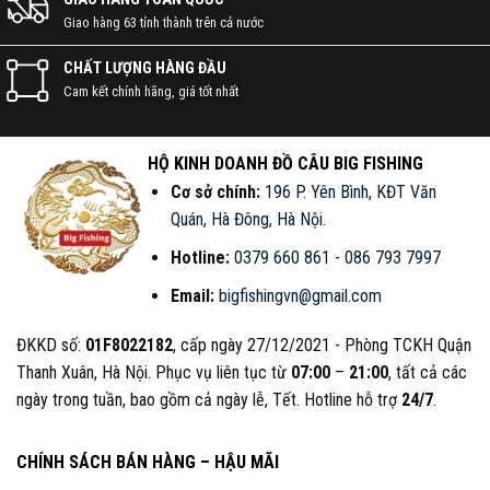
Giao hàng 63 tỉnh thành trên cả nước
CHẤT LƯỢNG HÀNG ĐẦU
Cam kết chính hãng, giá tốt nhất
HỘ KINH DOANH ĐỒ CÂU BIG FISHING
Cơ sở chính:
196 P. Yên Bình, KĐT Văn
Quán, Hà Đông, Hà Nội
.
Hotline:
0379 660 861
-
086 793 7997
Email:
bigfishingvn@gmail.com
ĐKKD số:
01F8022182
, cấp ngày 27/12/2021 - Phòng TCKH Quận
Thanh Xuân, Hà Nội. Phục vụ liên tục từ
07:00
–
21:00
, tất cả các
ngày trong tuần, bao gồm cả ngày lễ, Tết. Hotline hỗ trợ
24/7
.
CHÍNH SÁCH BÁN HÀNG – HẬU MÃI