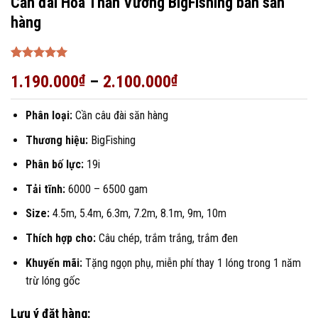
Cần đài Hỏa Thần Vương BigFishing bản săn
hàng
5
1
trên 5
1.190.000
₫
–
2.100.000
₫
dựa trên
đánh giá
Phân loại:
Cần câu đài săn hàng
Thương hiệu:
BigFishing
Phân bố lực:
19i
Tải tĩnh:
6000 – 6500 gam
Size:
4.5m, 5.4m, 6.3m, 7.2m, 8.1m, 9m, 10m
Thích hợp cho:
Câu chép, trắm trắng, trắm đen
Khuyến mãi:
Tặng ngọn phụ, miễn phí thay 1 lóng trong 1 năm
trừ lóng gốc
Lưu ý đặt hàng: