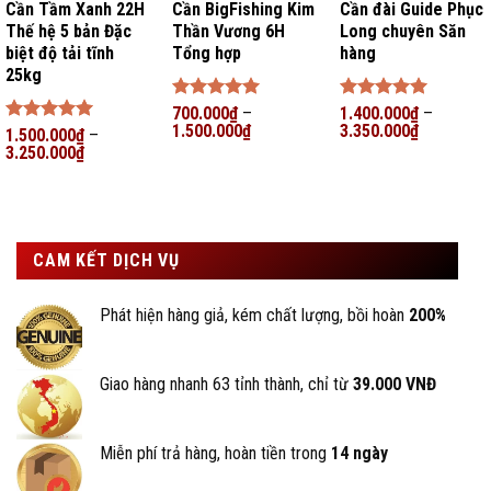
Cần Tầm Xanh 22H
Cần BigFishing Kim
Cần đài Guide Phục
Thế hệ 5 bản Đặc
Thần Vương 6H
Long chuyên Săn
biệt độ tải tĩnh
Tổng hợp
hàng
25kg
Được xếp
700.000
₫
–
Được xếp
1.400.000
₫
–
hạng
1.500.000
5
5
₫
hạng
3.350.000
5
5
₫
Được xếp
1.500.000
₫
–
sao
sao
hạng
3.250.000
5
5
₫
sao
CAM KẾT DỊCH VỤ
Phát hiện hàng giả, kém chất lượng, bồi hoàn
200%
Giao hàng nhanh 63 tỉnh thành, chỉ từ
39.000 VNĐ
Miễn phí trả hàng, hoàn tiền trong
14 ngày