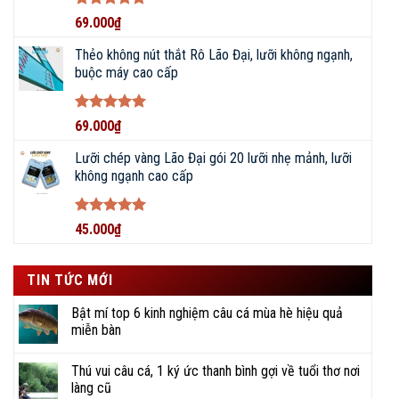
Được xếp
69.000
₫
hạng
5
5
sao
Thẻo không nút thắt Rô Lão Đại, lưỡi không ngạnh,
buộc máy cao cấp
Được xếp
69.000
₫
hạng
5
5
sao
Lưỡi chép vàng Lão Đại gói 20 lưỡi nhẹ mảnh, lưỡi
không ngạnh cao cấp
Được xếp
45.000
₫
hạng
5
5
sao
TIN TỨC MỚI
Bật mí top 6 kinh nghiệm câu cá mùa hè hiệu quả
miễn bàn
Thú vui câu cá, 1 ký ức thanh bình gợi về tuổi thơ nơi
làng cũ