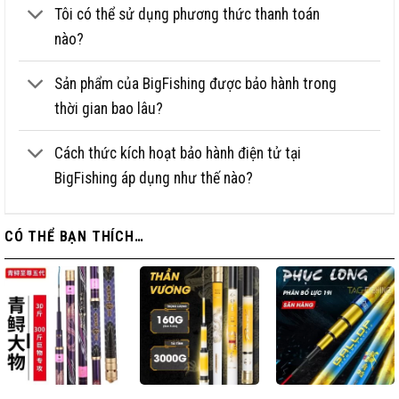
Size cần
10m
Tôi có thể sử dụng phương thức thanh toán
nào?
Tải tĩnh
6000 – 6500 gam
Sử dụng
Chuyên săn hàng cá lớn
Sản phẩm của BigFishing được bảo hành trong
thời gian bao lâu?
Chế độ đi kèm cần đài Hỏa Thần Vương BigFishing
Cần đài Hỏa Thần Vương sẽ có 1 lóng ngọn phụ đi kèm cần.
Cách thức kích hoạt bảo hành điện tử tại
Cần đài Hỏa Thần Vương sẽ có 1 card thẻ bảo hành điện tử
BigFishing áp dụng như thế nào?
từ bigfishing đi kèm cây cần với chế độ bảo hành 1 lóng miễn
phí 1 năm trừ lóng gốc.
CÓ THỂ BẠN THÍCH…