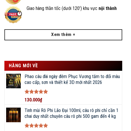
Giao hàng thần tốc (dưới 120') khu vực
nội thành
Xem thêm +
HÀNG MỚI VỀ
Phao câu đài ngày đêm Phục Vương tăm to đổi màu
cao cấp, sơn và thiết kế 3D mới nhất 2026
Được xếp
130.000
₫
hạng
5
5
sao
Tinh mùi Rô Phi Lão Đại 100ml, câu rô phi chỉ cần 1
chai duy nhất chuyên câu rô phi 500 gam đến 4 kg