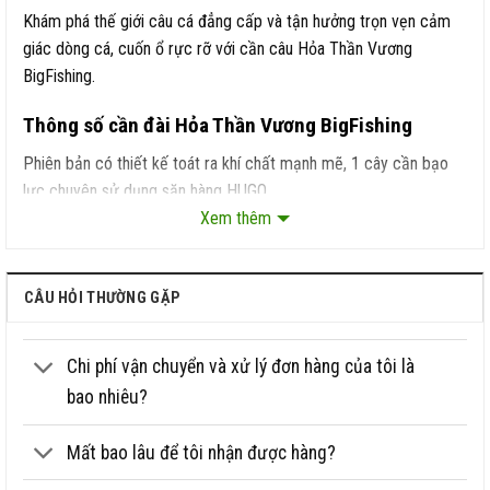
Khám phá thế giới câu cá đẳng cấp và tận hưởng trọn vẹn cảm
giác dòng cá, cuốn ổ rực rỡ với cần câu Hỏa Thần Vương
BigFishing.
Thông số cần đài Hỏa Thần Vương BigFishing
Phiên bản có thiết kế toát ra khí chất mạnh mẽ, 1 cây cần bạo
lực chuyên sử dụng săn hàng HUGO.
Xem thêm
Đây là loại cần tay câu đài chuyên nghiệp cao cấp. BigFishing
hiện có đủ các size từ 4.5 mét đến 10 mét. Cần đài Hỏa Thần
Vương Bigfishing tải tĩnh 6000 -6500 gam, có thể câu được bất
CÂU HỎI THƯỜNG GẶP
cứ loại cá nào ở Việt Nam.
Chi phí vận chuyển và xử lý đơn hàng của tôi là
Thương hiệu
BigFishing
bao nhiêu?
Tên cần + độ cứng
Hỏa Thần Vương 7H săn hàng
Chất liệu cần
Carbon 40T japan
Mất bao lâu để tôi nhận được hàng?
4.5m, 5.4m, 6.3m, 7.2m, 8.1m, 9m,