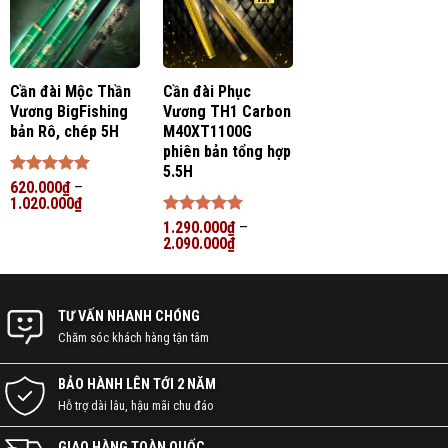
Cần đài Mộc Thần
Cần đài Phục
Vương BigFishing
Vương TH1 Carbon
bản Rô, chép 5H
M40XT1100G
phiên bản tổng hợp
5.5H
Được xếp
620.000
₫
–
hạng
1.020.000
5
5
₫
sao
Được xếp
1.290.000
₫
–
hạng
2.090.000
5
5
₫
sao
TƯ VẤN NHANH CHÓNG
Chăm sóc khách hàng tận tâm
BẢO HÀNH LÊN TỚI 2 NĂM
Hỗ trợ dài lâu, hậu mãi chu đáo
GIAO HÀNG TOÀN QUỐC