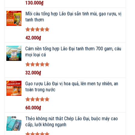
Được xếp
130.000
₫
hạng
5
5
sao
Mồi câu tổng hợp Lão Đại sẵn tinh mùi, gạo rượu, vị
tanh thơm
Được xếp
42.000
₫
hạng
5
5
sao
Cám nền tổng hợp Lão Đại tanh thơm 700 gam, câu
mọi loại cá
Được xếp
32.000
₫
hạng
5
5
sao
Gạo rượu Lão Đại vị hoa quả, lên men tự nhiên, an
toàn trong nước
Được xếp
60.000
₫
hạng
5
5
sao
Thẻo không nút thắt Chép Lão Đại, buộc máy cao
cấp, lưỡi không ngạnh