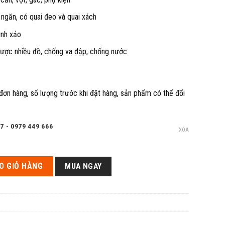
ngăn, có quai đeo và quai xách
tinh xảo
ược nhiều đồ, chống va đập, chống nước
 đơn hàng, số lượng trước khi đặt hàng, sản phẩm có thể đổi
7 - 0979 449 666
XÓA
a dụng, siêu bền số lượng
O GIỎ HÀNG
MUA NGAY