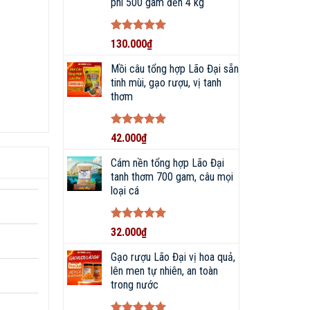
phi 500 gam đến 4 kg
Được xếp
130.000
₫
hạng
5
5
sao
Mồi câu tổng hợp Lão Đại sẵn
tinh mùi, gạo rượu, vị tanh
thơm
Được xếp
42.000
₫
hạng
5
5
sao
Cám nền tổng hợp Lão Đại
tanh thơm 700 gam, câu mọi
loại cá
Được xếp
32.000
₫
hạng
5
5
sao
Gạo rượu Lão Đại vị hoa quả,
lên men tự nhiên, an toàn
trong nước