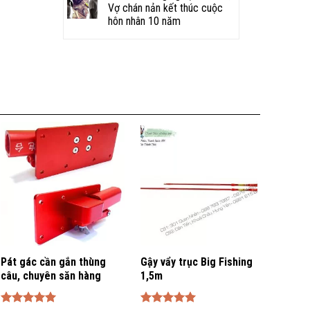
Vợ chán nản kết thúc cuộc
hôn nhân 10 năm
Pát gác cần gắn thùng
Gậy vẩy trục Big Fishing
Thẻo 
câu, chuyên săn hàng
1,5m
Săn h