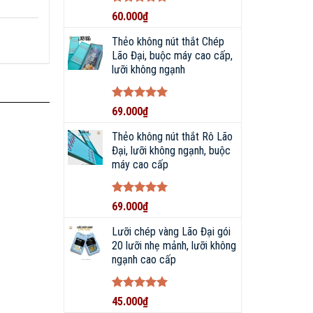
Được xếp
60.000
₫
hạng
5
5
sao
Thẻo không nút thắt Chép
Lão Đại, buộc máy cao cấp,
lưỡi không ngạnh
Được xếp
69.000
₫
hạng
5
5
sao
Thẻo không nút thắt Rô Lão
Đại, lưỡi không ngạnh, buộc
máy cao cấp
Được xếp
69.000
₫
hạng
5
5
sao
Lưỡi chép vàng Lão Đại gói
20 lưỡi nhẹ mảnh, lưỡi không
ngạnh cao cấp
Được xếp
45.000
₫
hạng
5
5