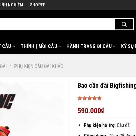
KINH NGHIỆM
SHOPEE
 CÂU
THÍNH | MỒI CÂU
HÀNH TRANG ĐI CÂU
KÝ SỰ
ĐÀI
/
PHỤ KIỆN CÂU ĐÀI KHÁC
Bao cần đài Bigfishin
Được xếp
590.000
₫
hạng
5
5
sao
Phụ kiện hỗ trợ:
Câu đài
Công dụng:
Dùng để đựng c