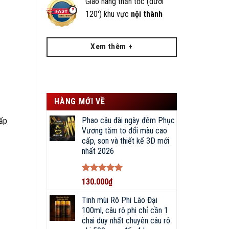
Giao hàng thần tốc (dưới
120') khu vực
nội thành
Xem thêm +
HÀNG MỚI VỀ
Phao câu đài ngày đêm Phục
cấp
Vương tăm to đổi màu cao
cấp, sơn và thiết kế 3D mới
nhất 2026
Được xếp
130.000
₫
hạng
5
5
sao
Tinh mùi Rô Phi Lão Đại
100ml, câu rô phi chỉ cần 1
chai duy nhất chuyên câu rô