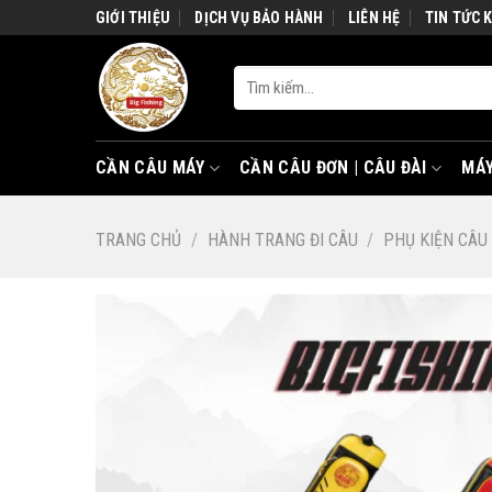
Skip
GIỚI THIỆU
DỊCH VỤ BẢO HÀNH
LIÊN HỆ
TIN TỨC 
to
content
Tìm
kiếm:
CẦN CÂU MÁY
CẦN CÂU ĐƠN | CÂU ĐÀI
MÁY
TRANG CHỦ
/
HÀNH TRANG ĐI CÂU
/
PHỤ KIỆN CÂU 