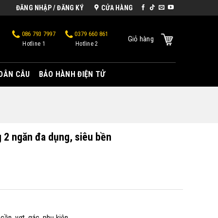
ĐĂNG NHẬP / ĐĂNG KÝ
CỬA HÀNG
086 793 7997
0379 660 861
Giỏ hàng
Hotline 1
Hotline 2
 DÂN CÂU
BẢO HÀNH ĐIỆN TỬ
g 2 ngăn đa dụng, siêu bền
ần, vợt, gác, phụ kiện