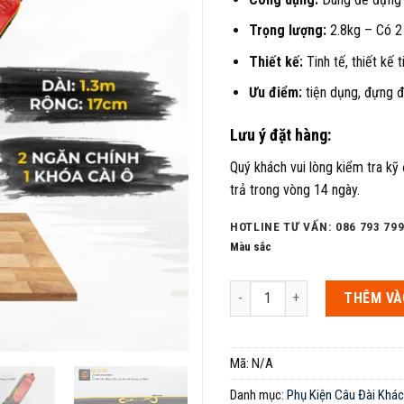
Trọng lượng:
2.8kg – Có 2 
Thiết kế:
Tinh tế, thiết kế 
Ưu điểm:
tiện dụng, đựng đ
Lưu ý đặt hàng:
Quý khách vui lòng kiểm tra kỹ
trả trong vòng 14 ngày.
HOTLINE TƯ VẤN: 086 793 799
Màu sắc
Bao cần đài Bigfishing 2 ngăn đ
THÊM VÀ
Mã:
N/A
Danh mục:
Phụ Kiện Câu Đài Khác