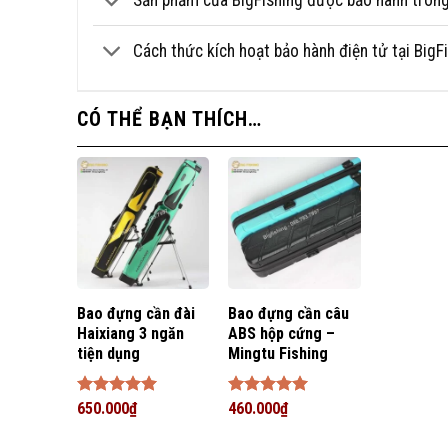
Sản phẩm của BigFishing được bảo hành trong 
Cách thức kích hoạt bảo hành điện tử tại Big
CÓ THỂ BẠN THÍCH…
Bao đựng cần đài
Bao đựng cần câu
Haixiang 3 ngăn
ABS hộp cứng –
tiện dụng
Mingtu Fishing
Được xếp
650.000
₫
Được xếp
460.000
₫
hạng
5
5
hạng
5
5
sao
sao