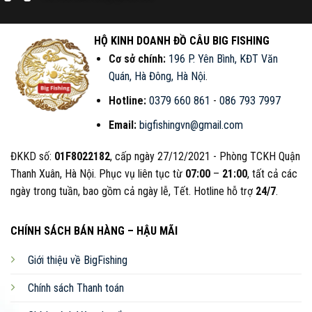
HỘ KINH DOANH ĐỒ CÂU BIG FISHING
Cơ sở chính:
196 P. Yên Bình, KĐT Văn
Quán, Hà Đông, Hà Nội
.
Hotline:
0379 660 861
-
086 793 7997
Email:
bigfishingvn@gmail.com
ĐKKD số:
01F8022182
, cấp ngày 27/12/2021 - Phòng TCKH Quận
Thanh Xuân, Hà Nội. Phục vụ liên tục từ
07:00
–
21:00
, tất cả các
ngày trong tuần, bao gồm cả ngày lễ, Tết. Hotline hỗ trợ
24/7
.
CHÍNH SÁCH BÁN HÀNG – HẬU MÃI
Giới thiệu về BigFishing
Chính sách Thanh toán