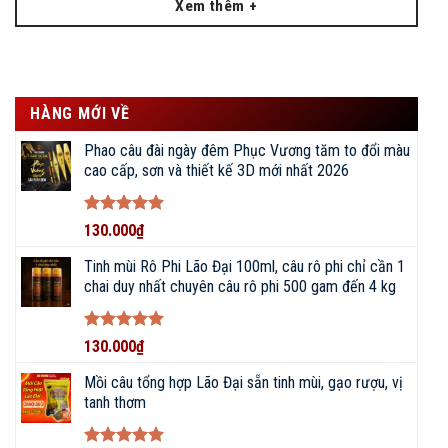
Xem thêm +
BigFishing Đồ Câu, uy tín tạo nên giá trị
BigFishing cam kết sản phẩm đúng với hình ảnh và mô tả
trong bài viết.
HÀNG MỚI VỀ
Cung cấp chế độ bảo hành tận tâm, 1 đổi 1 nếu có lỗi từ nhà
Phao câu đài ngày đêm Phục Vương tăm to đổi màu
sản xuất, hỗ trợ thay mới, đổi lóng cũ lên đến 2 năm.
cao cấp, sơn và thiết kế 3D mới nhất 2026
Đường dây nóng 24/7, cung cấp phụ kiện thay thế chính hãng.
Được xếp
130.000
₫
Giảm giá 50% khi thay thế lóng cần.
hạng
5
5
sao
Tinh mùi Rô Phi Lão Đại 100ml, câu rô phi chỉ cần 1
chai duy nhất chuyên câu rô phi 500 gam đến 4 kg
Chuyên tư vấn, lựa chọn, mua sắm, báo giá các
sản phẩm
CẦN CÂU, MÁY CÂU
:
Được xếp
130.000
₫
hạng
5
5
ĐẠI LÝ PHÂN PHỐI DỤNG CỤ ĐI
sao
Mồi câu tổng hợp Lão Đại sẵn tinh mùi, gạo rượu, vị
CÂU CHÍNH HÃNG • ĐỒ CÂU
tanh thơm
BIGFISHING