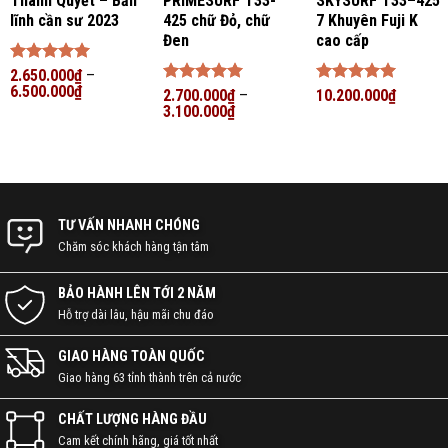
Thanh Quyết – Bản
PRIMESURF T33-
SKYSURF T33–425
lĩnh cần sư 2023
425 chữ Đỏ, chữ
7 Khuyên Fuji K
Đen
cao cấp
Được xếp
2.650.000
₫
–
hạng
6.500.000
5
5
₫
Được xếp
2.700.000
₫
–
Được xếp
10.200.000
₫
sao
hạng
3.100.000
5
5
₫
hạng
5
5
sao
sao
TƯ VẤN NHANH CHÓNG
Chăm sóc khách hàng tận tâm
BẢO HÀNH LÊN TỚI 2 NĂM
Hỗ trợ dài lâu, hậu mãi chu đáo
GIAO HÀNG TOÀN QUỐC
Giao hàng 63 tỉnh thành trên cả nước
CHẤT LƯỢNG HÀNG ĐẦU
Cam kết chính hãng, giá tốt nhất