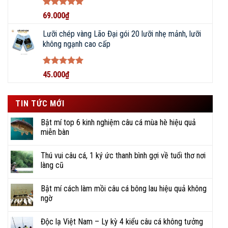
Được xếp
69.000
₫
hạng
5
5
YouTube
TikTok
Zalo
Facebook
sao
Lưỡi chép vàng Lão Đại gói 20 lưỡi nhẹ mảnh, lưỡi
không ngạnh cao cấp
Shopee
Sendo
Website
Được xếp
45.000
₫
hạng
5
5
sao
Đội ngũ nhân viên CSKH nhanh chóng, hiểu biết rộng,
TIN TỨC MỚI
kinh nghiệm sâu về các loại dụng cụ câu cá.
Bật mí top 6 kinh nghiệm câu cá mùa hè hiệu quả
miễn bàn
Thái độ phục vụ tận tâm, chuyên nghiệp, tinh thần
nhiệt huyết, hỗ trợ kịp thời, tiết kiệm thời gian.
Thú vui câu cá, 1 ký ức thanh bình gợi về tuổi thơ nơi
làng cũ
Gợi ý nhiều địa điểm câu, kỹ thuật câu, cũng như
chia sẻ đam mê, ký sự đi câu đầy vui thú.
Bật mí cách làm mồi câu cá bông lau hiệu quả không
ngờ
NHANH CHÓNG – TẬN TỤY –
CHUYÊN NGHIỆP
Độc lạ Việt Nam – Ly kỳ 4 kiểu câu cá không tưởng