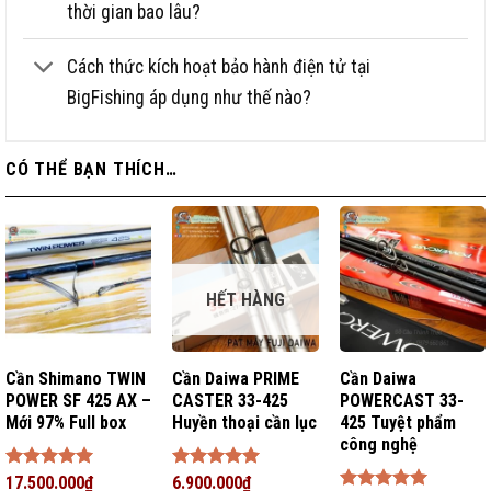
thời gian bao lâu?
Cách thức kích hoạt bảo hành điện tử tại
BigFishing áp dụng như thế nào?
CÓ THỂ BẠN THÍCH…
HẾT HÀNG
Cần Shimano TWIN
Cần Daiwa PRIME
Cần Daiwa
POWER SF 425 AX –
CASTER 33-425
POWERCAST 33-
Mới 97% Full box
Huyền thoại cần lục
425 Tuyệt phẩm
công nghệ
Được xếp
17.500.000
₫
Được xếp
6.900.000
₫