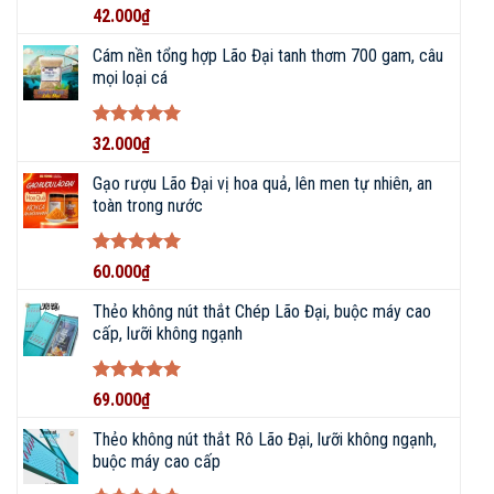
Được xếp
42.000
₫
hạng
5
5
sao
Cám nền tổng hợp Lão Đại tanh thơm 700 gam, câu
mọi loại cá
Được xếp
32.000
₫
hạng
5
5
sao
Gạo rượu Lão Đại vị hoa quả, lên men tự nhiên, an
toàn trong nước
KẾT NỐI VỚI CHÚNG TÔI NGAY!
Được xếp
60.000
₫
hạng
5
5
sao
Thẻo không nút thắt Chép Lão Đại, buộc máy cao
086 793 7997
cấp, lưỡi không ngạnh
CHAT ZALO
Được xếp
69.000
₫
hạng
5
5
sao
Thẻo không nút thắt Rô Lão Đại, lưỡi không ngạnh,
NHẬN BÁO GIÁ
buộc máy cao cấp