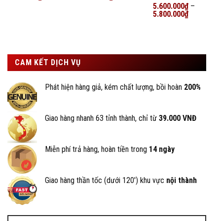
hạng
5
5
hạng
5
5
Được xếp
5.600.000
₫
–
sao
sao
hạng
5.800.000
5
5
₫
sao
CAM KẾT DỊCH VỤ
Phát hiện hàng giả, kém chất lượng, bồi hoàn
200%
Giao hàng nhanh 63 tỉnh thành, chỉ từ
39.000 VNĐ
Miễn phí trả hàng, hoàn tiền trong
14 ngày
Giao hàng thần tốc (dưới 120') khu vực
nội thành