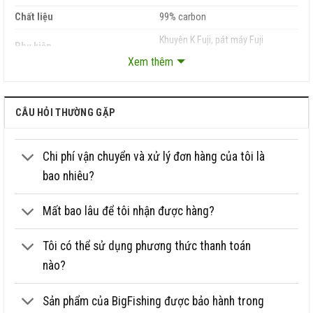
Chất liệu
99% carbon
Khuyên K Fuji, pát máy Fuji
Phụ kiện
TITANIUM Spinning (máy đứng)
Xem thêm
Khuyến mãi
Hạ PAT máy, bọc màng co miễn phí
CÂU HỎI THƯỜNG GẶP
Chi phí vận chuyển và xử lý đơn hàng của tôi là
bao nhiêu?
Mất bao lâu để tôi nhận được hàng?
Tôi có thể sử dụng phương thức thanh toán
nào?
Sản phẩm của BigFishing được bảo hành trong