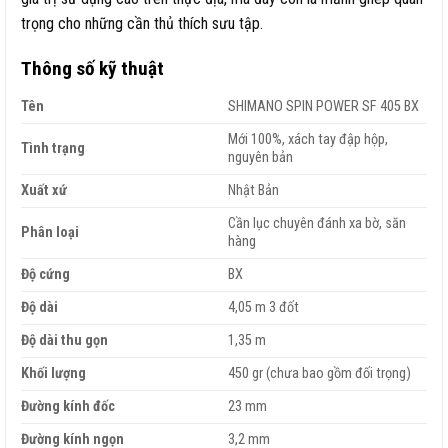
trọng cho những cần thủ thích sưu tập.
Thông số kỹ thuật
Tên
SHIMANO SPIN POWER SF 405 BX
Mới 100%, xách tay đập hộp,
Tình trạng
nguyên bản
Xuất xứ
Nhật Bản
Cần lục chuyên đánh xa bờ, săn
Phân loại
hàng
Độ cứng
BX
Độ dài
4,05 m 3 đốt
Độ dài thu gọn
1,35 m
Khối lượng
450 gr (chưa bao gồm đối trọng)
Đường kính đốc
23 mm
Đường kính ngọn
3,2 mm