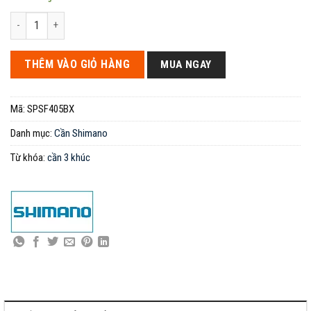
Cần SHIMANO SPIN POWER SF 405 BX – Xách tay Nhật mới 100% số lượn
THÊM VÀO GIỎ HÀNG
MUA NGAY
Mã:
SPSF405BX
Danh mục:
Cần Shimano
Từ khóa:
cần 3 khúc