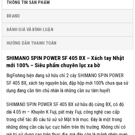
THÔNG TIN SẢN PHẨM
BRAND
ĐÁNH GIÁ VÀ BÌNH LUẬN
HƯỚNG DẪN THANH TOÁN
SHIMANO SPIN POWER SF 405 BX – Xách tay Nhật
mới 100% – Siêu phẩm chuyên lục xa bờ
BigFishing hiện đang sở hữu chỉ 2 cây SHIMANO SPIN POWER
SF 405 BX, xách tay nguyên bản, đập hộp mới 100% chưa qua sử
dụng đang cần tìm chủ nhân là những cần sư tâm huyết.
SHIMANO SPIN POWER SF 405 BX sở hữu độ cứng BX, có độ
dài 4.05 m – Khuyên K Fuji, pát máy Fuji, công nghệ cao cấp
trong chế tác đồ câu từ xử sở Mặt trời mọc. Đây là một trong
những dòng cần câu lục cực hiếm trên thị trường. Không chỉ có
giá trị sử dụng cao trên thực địa, mà đây còn là mảnh ghép quan