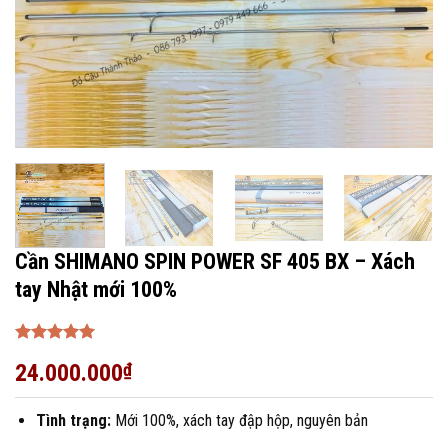
Cần SHIMANO SPIN POWER SF 405 BX – Xách
tay Nhật mới 100%
Được xếp
24.000.000
₫
hạng
5
5
sao
Tình trạng:
Mới 100%, xách tay đập hộp, nguyên bản