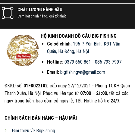
CHẤT LƯỢNG HÀNG ĐẦU
Cam kết chính hãng, giá tốt nhất
HỘ KINH DOANH ĐỒ CÂU BIG FISHING
Cơ sở chính:
196 P. Yên Bình, KĐT Văn
Quán, Hà Đông, Hà Nội
.
Hotline:
0379 660 861
-
086 793 7997
Email:
bigfishingvn@gmail.com
ĐKKD số:
01F8022182
, cấp ngày 27/12/2021 - Phòng TCKH Quận
Thanh Xuân, Hà Nội. Phục vụ liên tục từ
07:00
–
21:00
, tất cả các
ngày trong tuần, bao gồm cả ngày lễ, Tết. Hotline hỗ trợ
24/7
.
CHÍNH SÁCH BÁN HÀNG – HẬU MÃI
Giới thiệu về BigFishing