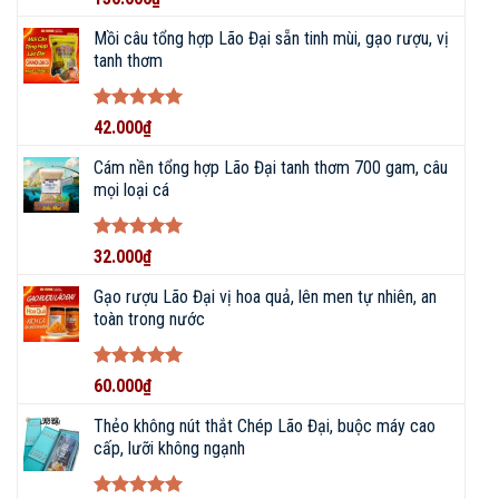
hạng
5
5
sao
Mồi câu tổng hợp Lão Đại sẵn tinh mùi, gạo rượu, vị
tanh thơm
Được xếp
42.000
₫
hạng
5
5
sao
Cám nền tổng hợp Lão Đại tanh thơm 700 gam, câu
mọi loại cá
Được xếp
32.000
₫
hạng
5
5
sao
Gạo rượu Lão Đại vị hoa quả, lên men tự nhiên, an
toàn trong nước
Được xếp
60.000
₫
BigFishing Đồ Câu, uy tín tạo nên sự tin tưởng
hạng
5
5
sao
Thẻo không nút thắt Chép Lão Đại, buộc máy cao
BigFishing cam kết sản phẩm đúng với hình ảnh và mô tả
cấp, lưỡi không ngạnh
trong bài viết.
Cung cấp chế độ bảo hành tận tâm, 1 đổi 1 nếu có lỗi từ nhà