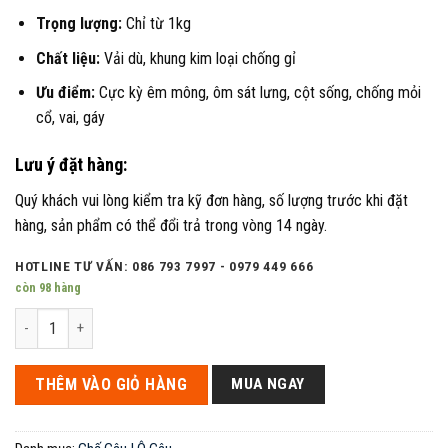
Trọng lượng:
Chỉ từ 1kg
Chất liệu:
Vải dù, khung kim loại chống gỉ
Ưu điểm:
Cực kỳ êm mông, ôm sát lưng, cột sống, chống mỏi
cổ, vai, gáy
Lưu ý đặt hàng:
Quý khách vui lòng kiểm tra kỹ đơn hàng, số lượng trước khi đặt
hàng, sản phẩm có thể đổi trả trong vòng 14 ngày.
HOTLINE TƯ VẤN: 086 793 7997 - 0979 449 666
còn 98 hàng
Ghế câu Inox size lớn, chắc chắn, gấp gọn dễ dàng số lượng
THÊM VÀO GIỎ HÀNG
MUA NGAY