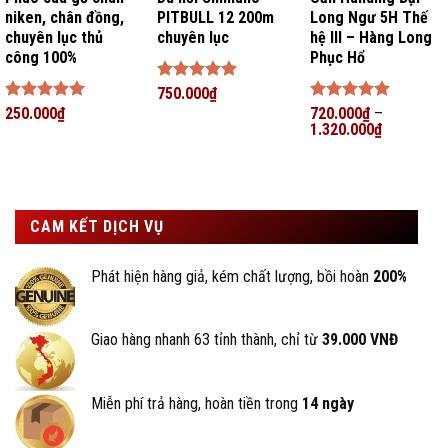
niken, chân đồng,
PITBULL 12 200m
Long Ngư 5H Thế
chuyên lục thủ
chuyên lục
hệ III – Hàng Long
công 100%
Phục Hổ
Được xếp
750.000
₫
hạng
5
5
Được xếp
250.000
₫
Được xếp
720.000
₫
–
sao
hạng
5
5
hạng
1.320.000
5
5
₫
sao
sao
CAM KẾT DỊCH VỤ
Phát hiện hàng giả, kém chất lượng, bồi hoàn
200%
Giao hàng nhanh 63 tỉnh thành, chỉ từ
39.000 VNĐ
Miễn phí trả hàng, hoàn tiền trong
14 ngày