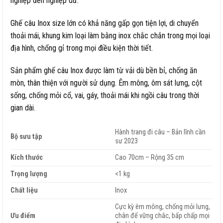
nghiệp đến nghiệp dư.
Ghế câu Inox size lớn có khả năng gấp gọn tiện lợi, di chuyển
thoải mái, khung kim loại làm bằng inox chắc chắn trong mọi loại
địa hình, chổng gỉ trong mọi điều kiện thời tiết.
Sản phẩm ghế câu Inox được làm từ vải dù bền bỉ, chống ăn
mòn, thân thiện với người sử dụng. Êm mông, ôm sát lưng, cột
sống, chống mỏi cổ, vai, gáy, thoải mái khi ngồi câu trong thời
gian dài.
Hành trang đi câu – Bản lĩnh cần
Bộ sưu tập
sư 2023
Kích thước
Cao 70cm – Rộng 35 cm
Trọng lượng
<1 kg
Chất liệu
Inox
Cực kỳ êm mông, chống mỏi lưng,
Ưu điểm
chân đế vững chắc, bấp chấp mọi