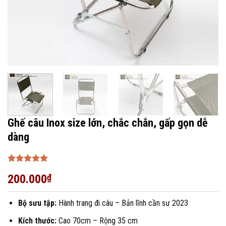
Ghế câu Inox size lớn, chắc chắn, gấp gọn dễ
dàng
Được xếp
200.000
₫
hạng
5
5
sao
Bộ sưu tập:
Hành trang đi câu – Bản lĩnh cần sư 2023
Kích thước:
Cao 70cm – Rộng 35 cm