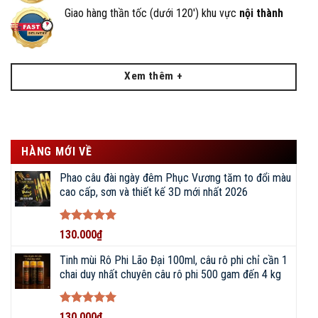
Giao hàng thần tốc (dưới 120') khu vực
nội thành
Xem thêm +
HÀNG MỚI VỀ
Phao câu đài ngày đêm Phục Vương tăm to đổi màu
cao cấp, sơn và thiết kế 3D mới nhất 2026
Được xếp
130.000
₫
hạng
5
5
sao
Tinh mùi Rô Phi Lão Đại 100ml, câu rô phi chỉ cần 1
chai duy nhất chuyên câu rô phi 500 gam đến 4 kg
Được xếp
130.000
₫