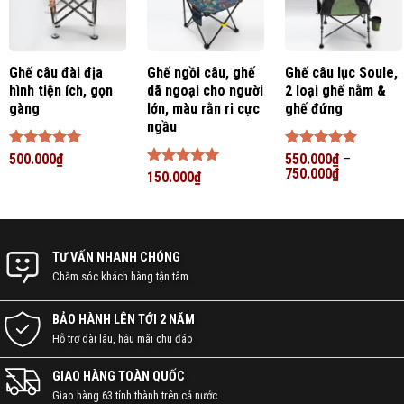
Ghế câu đài địa
Ghế ngồi câu, ghế
Ghế câu lục Soule,
hình tiện ích, gọn
dã ngoại cho người
2 loại ghế nằm &
gàng
lớn, màu rằn ri cực
ghế đứng
ngầu
Được xếp
500.000
₫
Được xếp
550.000
₫
–
hạng
5
5
hạng
750.000
5
5
₫
Được xếp
150.000
₫
sao
sao
hạng
5
5
sao
TƯ VẤN NHANH CHÓNG
Chăm sóc khách hàng tận tâm
BẢO HÀNH LÊN TỚI 2 NĂM
Hỗ trợ dài lâu, hậu mãi chu đáo
GIAO HÀNG TOÀN QUỐC
Giao hàng 63 tỉnh thành trên cả nước