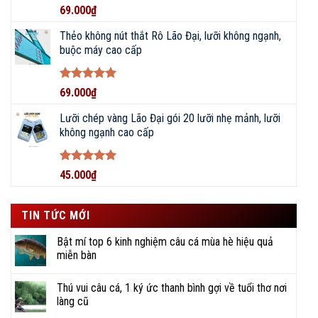
Được xếp
69.000
₫
sản xuất, hỗ trợ thay mới, đổi lóng cũ lên đến 2 năm.
hạng
5
5
sao
Thẻo không nút thắt Rô Lão Đại, lưỡi không ngạnh,
Đường dây nóng 24/7, cung cấp phụ kiện thay thế chính hãng.
buộc máy cao cấp
Giảm giá 50% khi thay thế lóng cần.
Được xếp
69.000
₫
hạng
5
5
sao
Lưỡi chép vàng Lão Đại gói 20 lưỡi nhẹ mảnh, lưỡi
không ngạnh cao cấp
Được xếp
45.000
₫
hạng
5
5
sao
TIN TỨC MỚI
Bật mí top 6 kinh nghiệm câu cá mùa hè hiệu quả
miễn bàn
Thú vui câu cá, 1 ký ức thanh bình gợi về tuổi thơ nơi
làng cũ