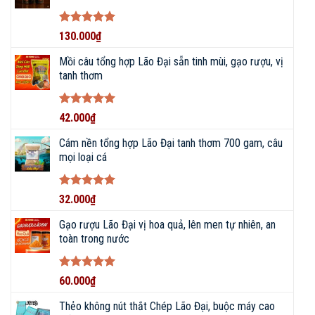
Được xếp
130.000
₫
hạng
5
5
sao
Mồi câu tổng hợp Lão Đại sẵn tinh mùi, gạo rượu, vị
tanh thơm
Được xếp
42.000
₫
hạng
5
5
sao
Cám nền tổng hợp Lão Đại tanh thơm 700 gam, câu
mọi loại cá
KẾT NỐI VỚI CHÚNG TÔI NGAY!
Được xếp
32.000
₫
hạng
5
5
086 793 7997
sao
Gạo rượu Lão Đại vị hoa quả, lên men tự nhiên, an
toàn trong nước
CHAT ZALO
Được xếp
60.000
₫
hạng
5
5
NHẬN BÁO GIÁ
sao
Thẻo không nút thắt Chép Lão Đại, buộc máy cao