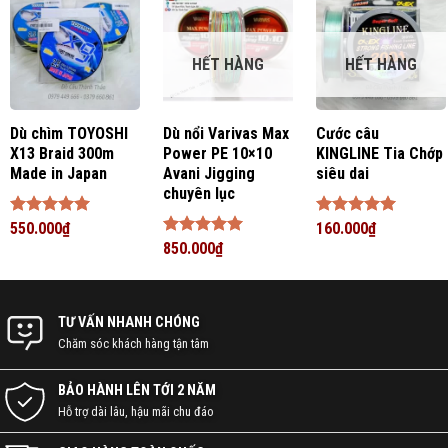
HẾT HÀNG
HẾT HÀNG
Dù chìm TOYOSHI
Dù nổi Varivas Max
Cước câu
X13 Braid 300m
Power PE 10×10
KINGLINE Tia Chớp
Made in Japan
Avani Jigging
siêu dai
chuyên lục
Được xếp
550.000
₫
Được xếp
160.000
₫
hạng
5
5
hạng
5
5
Được xếp
850.000
₫
sao
sao
hạng
5
5
sao
TƯ VẤN NHANH CHÓNG
Chăm sóc khách hàng tận tâm
BẢO HÀNH LÊN TỚI 2 NĂM
Hỗ trợ dài lâu, hậu mãi chu đáo