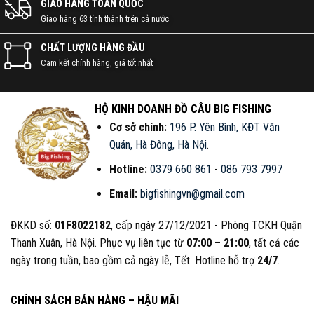
GIAO HÀNG TOÀN QUỐC
Giao hàng 63 tỉnh thành trên cả nước
CHẤT LƯỢNG HÀNG ĐẦU
Cam kết chính hãng, giá tốt nhất
HỘ KINH DOANH ĐỒ CÂU BIG FISHING
Cơ sở chính:
196 P. Yên Bình, KĐT Văn
Quán, Hà Đông, Hà Nội
.
Hotline:
0379 660 861
-
086 793 7997
Email:
bigfishingvn@gmail.com
ĐKKD số:
01F8022182
, cấp ngày 27/12/2021 - Phòng TCKH Quận
Thanh Xuân, Hà Nội. Phục vụ liên tục từ
07:00
–
21:00
, tất cả các
ngày trong tuần, bao gồm cả ngày lễ, Tết. Hotline hỗ trợ
24/7
.
CHÍNH SÁCH BÁN HÀNG – HẬU MÃI