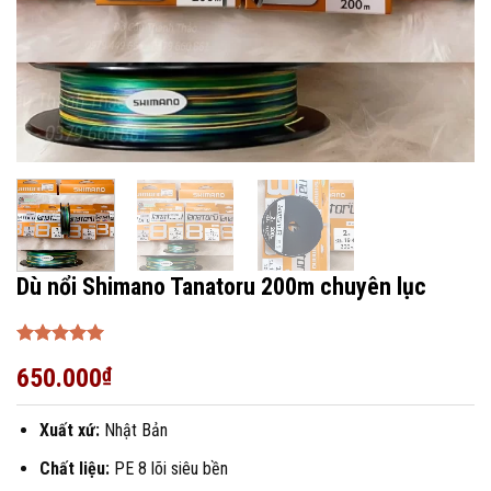
Dù nổi Shimano Tanatoru 200m chuyên lục
Được xếp
650.000
₫
hạng
5
5
sao
Xuất xứ:
Nhật Bản
Chất liệu:
PE 8 lõi siêu bền