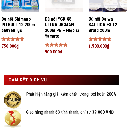
Dù nổi Shimano
Dù nổi YGK X8
Dù nổi Daiwa
PITBULL 12 200m
ULTRA JIGMAN
SALTIGA EX 12
chuyên lục
200m PE – Hiệp sĩ
Braid 200m
Yamato
Được xếp
750.000
₫
Được xếp
1.500.000
₫
hạng
5
5
hạng
5
5
Được xếp
900.000
₫
sao
sao
hạng
5
5
sao
CAM KẾT DỊCH VỤ
Phát hiện hàng giả, kém chất lượng, bồi hoàn
200%
Giao hàng nhanh 63 tỉnh thành, chỉ từ
39.000 VNĐ