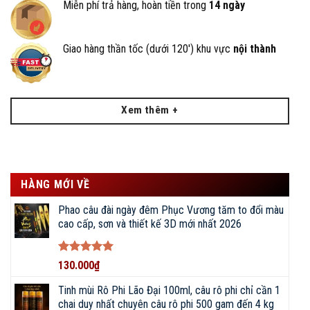
Miễn phí trả hàng, hoàn tiền trong
14 ngày
BigFishing Đồ Câu, mua sự tin tưởng, sắm sự an tâm
Giao hàng thần tốc (dưới 120') khu vực
nội thành
Sản phẩm cam kết đúng như hình ảnh và mô tả.
Chất lượng sản phẩm tốt nhất, hàng chính hãng nhập khẩu.
Xem thêm +
Sẵn sàng giải đáp bất cứ thắc mắc, xử lý lỗi sản phẩm nhanh
nhất trong vòng 24 giờ.
Khách hàng luôn cảm thấy an tâm trong mỗi quyết định mua
hàng của chúng tôi.
HÀNG MỚI VỀ
Phao câu đài ngày đêm Phục Vương tăm to đổi màu
cao cấp, sơn và thiết kế 3D mới nhất 2026
Chuyên tư vấn, lựa chọn, mua sắm, báo giá các
sản phẩm
CẦN CÂU, MÁY CÂU
:
Được xếp
130.000
₫
ĐẠI LÝ PHÂN PHỐI DỤNG CỤ ĐI
hạng
5
5
CÂU CHÍNH HÃNG • ĐỒ CÂU
sao
Tinh mùi Rô Phi Lão Đại 100ml, câu rô phi chỉ cần 1
BIGFISHING
chai duy nhất chuyên câu rô phi 500 gam đến 4 kg