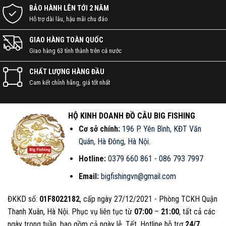
BẢO HÀNH LÊN TỚI 2 NĂM
Hỗ trợ dài lâu, hậu mãi chu đáo
Chuyên tư vấn, lựa chọn, mua sắm, báo giá các
sản phẩm
CẦN CÂU, MÁY CÂU
:
GIAO HÀNG TOÀN QUỐC
ĐẠI LÝ PHÂN PHỐI DỤNG CỤ ĐI
Giao hàng 63 tỉnh thành trên cả nước
CÂU CHÍNH HÃNG • ĐỒ CÂU
BIGFISHING
CHẤT LƯỢNG HÀNG ĐẦU
Cam kết chính hãng, giá tốt nhất
HỘ KINH DOANH ĐỒ CÂU BIG FISHING
Cơ sở chính:
196 P. Yên Bình, KĐT Văn
Quán, Hà Đông, Hà Nội
.
Hotline:
0379 660 861
-
086 793 7997
Email:
bigfishingvn@gmail.com
ĐKKD số:
01F8022182
, cấp ngày 27/12/2021 - Phòng TCKH Quận
KẾT NỐI VỚI CHÚNG TÔI NGAY!
Thanh Xuân, Hà Nội. Phục vụ liên tục từ
07:00
–
21:00
, tất cả các
ngày trong tuần, bao gồm cả ngày lễ, Tết. Hotline hỗ trợ
24/7
.