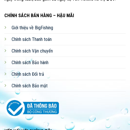
086 793 7997
CHÍNH SÁCH BÁN HÀNG – HẬU MÃI
CHAT ZALO
Giới thiệu về BigFishing
NHẬN BÁO GIÁ
Chính sách Thanh toán
Chính sách Vận chuyển
Chính sách Bảo hành
YouTube
TikTok
Zalo
Facebook
Chính sách Đổi trả
Chính sách Bảo mật
Shopee
Sendo
Website
Đội ngũ nhân viên CSKH nhanh chóng, hiểu biết rộng,
kinh nghiệm sâu về các loại dụng cụ câu cá.
Thái độ phục vụ tận tâm, chuyên nghiệp, tinh thần