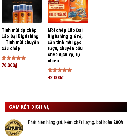
Tinh mùi dụ chép
Mồi chép Lão Đại
Lão Đại Bigfishing
Bigfishing giá rẻ,
– Tinh mùi chuyên
sẵn tinh mùi gạo
câu chép
rượu, chuyên câu
chép dịch vụ, tự
nhiên
Được xếp
70.000
₫
hạng
5
5
sao
Được xếp
42.000
₫
hạng
5
5
sao
CAM KẾT DỊCH VỤ
Phát hiện hàng giả, kém chất lượng, bồi hoàn
200%