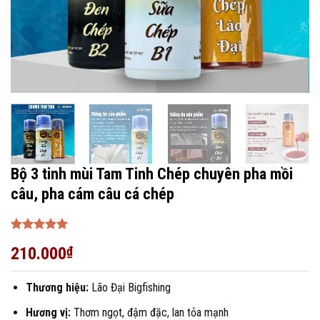
Bộ 3 tinh mùi Tam Tinh Chép chuyên pha mồi
câu, pha cám câu cá chép
Được xếp
210.000
₫
hạng
5
5
sao
Thương hiệu:
Lão Đại Bigfishing
Hương vị:
Thơm ngọt, đậm đặc, lan tỏa mạnh