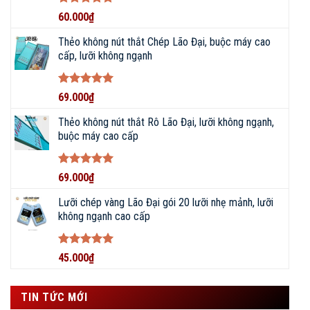
Được xếp
60.000
₫
hạng
5
5
sao
Thẻo không nút thắt Chép Lão Đại, buộc máy cao
cấp, lưỡi không ngạnh
Được xếp
69.000
₫
hạng
5
5
sao
Thẻo không nút thắt Rô Lão Đại, lưỡi không ngạnh,
buộc máy cao cấp
Được xếp
69.000
₫
hạng
5
5
sao
Lưỡi chép vàng Lão Đại gói 20 lưỡi nhẹ mảnh, lưỡi
không ngạnh cao cấp
Được xếp
45.000
₫
hạng
5
5
sao
TIN TỨC MỚI