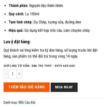
Thành phần:
Nguyên liệu thiên nhiên
Quy cách:
Lọ 100ml
Tam tinh chép:
Dụ Chép, tương sữa, đường đen
Hiệu quả:
Sử dụng kết hợp mồi câu, cám chuyên chép
Lưu ý đặt hàng:
Quý khách vui lòng kiểm tra kỹ đơn hàng, số lượng trước khi đặt
hàng, sản phẩm có thể đổi trả trong vòng 14 ngày.
HOTLINE TƯ VẤN: 086 793 7997 - 0979 449 666
Bộ 3 tinh mùi Tam Tinh Chép chuyên pha mồi câu, pha cám câu cá chép 
THÊM VÀO GIỎ HÀNG
MUA NGAY
Danh mục:
Mồi Câu Đài