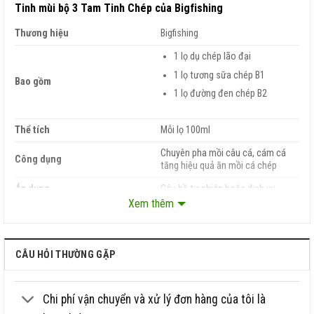
Tinh mùi bộ 3 Tam Tinh Chép của Bigfishing
Thương hiệu
Bigfishing
1 lọ dụ chép lão đại
1 lọ tương sữa chép B1
Bao gồm
1 lọ đường đen chép B2
Thể tích
Mỗi lọ 100ml
Chuyên pha mồi câu cá, cám cá
Công dụng
tăng hiệu quả ăn mồi cá chép
Áp dụng
Câu hồ tự nhiên hoặc dịch vụ
Xem thêm
Cá cũ: mỗi lọ 5ml pha 1 gói 500
gam
Cá mới: Dụ chép 10ml, đường
Sử dụng
CÂU HỎI THƯỜNG GẶP
đen 5ml, tương sữa 8ml pha 1
gói 500 gam
Chi phí vận chuyển và xử lý đơn hàng của tôi là
Cách dùng tinh mùi bộ 3 Tam Tinh Chép