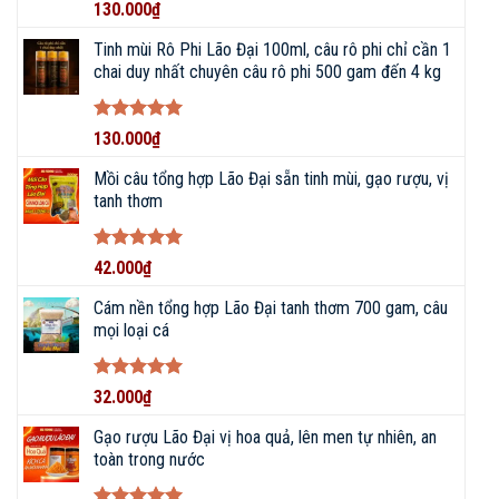
Được xếp
130.000
₫
hạng
5
5
sao
Tinh mùi Rô Phi Lão Đại 100ml, câu rô phi chỉ cần 1
chai duy nhất chuyên câu rô phi 500 gam đến 4 kg
Được xếp
130.000
₫
hạng
5
5
sao
Mồi câu tổng hợp Lão Đại sẵn tinh mùi, gạo rượu, vị
tanh thơm
Được xếp
42.000
₫
hạng
5
5
sao
Cám nền tổng hợp Lão Đại tanh thơm 700 gam, câu
mọi loại cá
Được xếp
32.000
₫
hạng
5
5
sao
Gạo rượu Lão Đại vị hoa quả, lên men tự nhiên, an
toàn trong nước