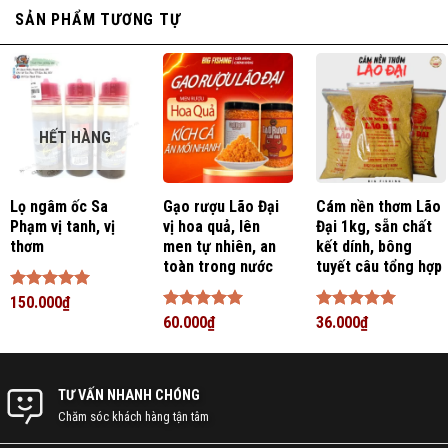
SẢN PHẨM TƯƠNG TỰ
HẾT HÀNG
Lọ ngâm ốc Sa
Gạo rượu Lão Đại
Cám nền thơm Lão
Phạm vị tanh, vị
vị hoa quả, lên
Đại 1kg, sẵn chất
thơm
men tự nhiên, an
kết dính, bông
toàn trong nước
tuyết câu tổng hợp
Được xếp
150.000
₫
hạng
5
5
Được xếp
60.000
₫
Được xếp
36.000
₫
sao
hạng
5
5
hạng
5
5
sao
sao
TƯ VẤN NHANH CHÓNG
Chăm sóc khách hàng tận tâm