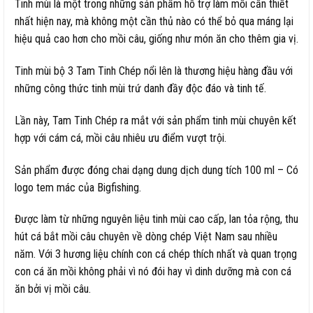
Tinh mùi là một trong những sản phẩm hỗ trợ làm mồi cần thiết
nhất hiện nay, mà không một cần thủ nào có thể bỏ qua máng lại
hiệu quả cao hơn cho mồi câu, giống như món ăn cho thêm gia vị.
Tinh mùi bộ 3 Tam Tinh Chép nổi lên là thương hiệu hàng đầu với
những công thức tinh mùi trứ danh đầy độc đáo và tinh tế.
Lần này, Tam Tinh Chép ra mắt với sản phẩm tinh mùi chuyên kết
hợp với cám cá, mồi câu nhiêu ưu điểm vượt trội.
Sản phẩm được đóng chai dạng dung dịch dung tích 100 ml – Có
logo tem mác của Bigfishing.
Được làm từ những nguyên liệu tinh mùi cao cấp, lan tỏa rộng, thu
hút cá bắt mồi câu chuyên về dòng chép Việt Nam sau nhiều
năm. Với 3 hương liệu chính con cá chép thích nhất và quan trọng
con cá ăn mồi không phải vì nó đói hay vì dinh dưỡng mà con cá
ăn bởi vị mồi câu.