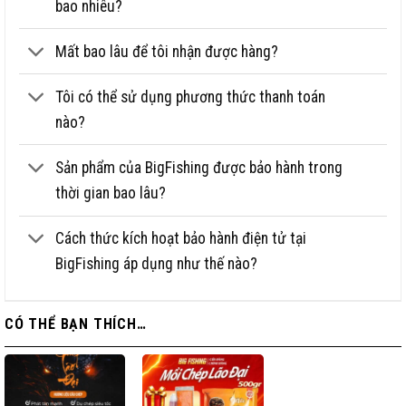
bao nhiêu?
Sử dụng câu cá cũ: Mỗi lọ sử dụng 5 ml hòa tan nước pha 1
Mất bao lâu để tôi nhận được hàng?
gói mồi câu 500 gam.
Sử dụng câu cá mới: Dụ chép 10ml, đường đen 5ml, tương
Tôi có thể sử dụng phương thức thanh toán
sữa 8ml pha 1 gói mồi câu 500 gam.
nào?
Sản phẩm của BigFishing được bảo hành trong
thời gian bao lâu?
Cách thức kích hoạt bảo hành điện tử tại
BigFishing áp dụng như thế nào?
CÓ THỂ BẠN THÍCH…