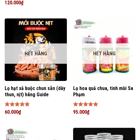
hạng
5
5
Được xếp
120.000
₫
sao
hạng
5
5
sao
HẾT HÀNG
HẾT HÀNG
Lọ hạt xả buộc chun sẵn (dây
Lọ hoa quả chua, tinh mùi Sa
thun, nịt) hãng Guide
Phạm
Được xếp
60.000
₫
Được xếp
95.000
₫
hạng
5
5
hạng
5
5
sao
sao