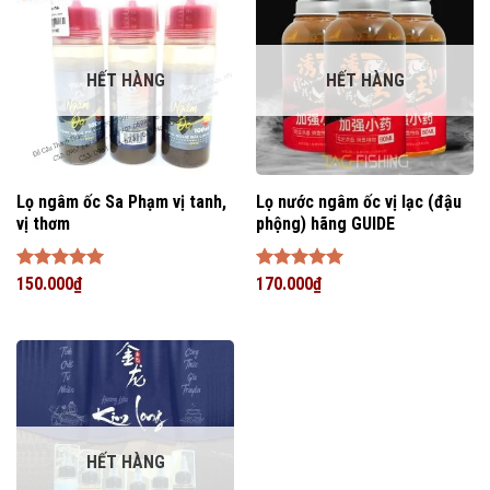
HẾT HÀNG
HẾT HÀNG
Lọ ngâm ốc Sa Phạm vị tanh,
Lọ nước ngâm ốc vị lạc (đậu
vị thơm
phộng) hãng GUIDE
Được xếp
150.000
₫
Được xếp
170.000
₫
hạng
5
5
hạng
5
5
sao
sao
HẾT HÀNG