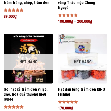
trắm trắng, chép, trắm đen
vàng Thảo mộc Chung
Nguyễn
Được xếp
89.000
₫
hạng
5
5
Được xếp
180.000
₫
–
200.000
₫
sao
hạng
5
5
sao
HẾT HÀNG
HẾT HÀNG
Gói hạt xả trắm đen vị lạc,
Hạt đan lửng trắm đen KING
đào, hoa quả thương hiệu
Fishing
Guide
Được xếp
170.000
₫