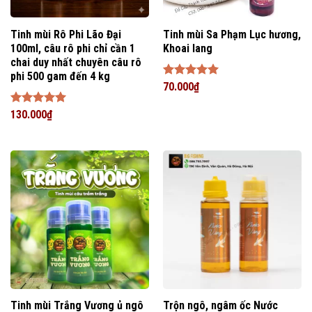
Tinh mùi Rô Phi Lão Đại
Tinh mùi Sa Phạm Lục hương,
100ml, câu rô phi chỉ cần 1
Khoai lang
chai duy nhất chuyên câu rô
phi 500 gam đến 4 kg
Được xếp
70.000
₫
hạng
5
5
sao
Được xếp
130.000
₫
hạng
5
5
sao
Tinh mùi Trắng Vương ủ ngô
Trộn ngô, ngâm ốc Nước