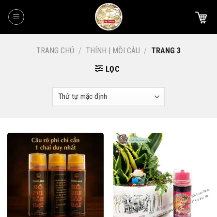
Skip
to
content
TRANG CHỦ
/
THÍNH | MỒI CÂU
/
TRANG 3
LỌC