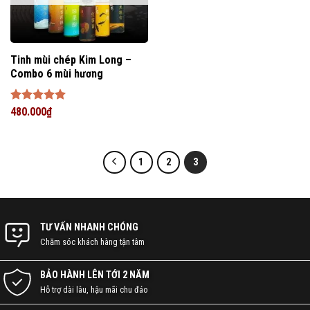
Tinh mùi chép Kim Long –
Combo 6 mùi hương
Được xếp
480.000
₫
hạng
5
5
sao
1
2
3
TƯ VẤN NHANH CHÓNG
Chăm sóc khách hàng tận tâm
BẢO HÀNH LÊN TỚI 2 NĂM
Hỗ trợ dài lâu, hậu mãi chu đáo