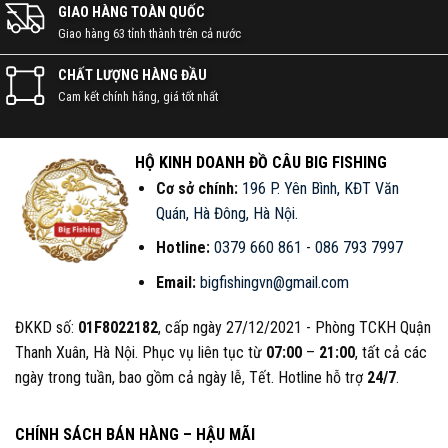
GIAO HÀNG TOÀN QUỐC
Giao hàng 63 tỉnh thành trên cả nước
CHẤT LƯỢNG HÀNG ĐẦU
Cam kết chính hãng, giá tốt nhất
HỘ KINH DOANH ĐỒ CÂU BIG FISHING
Cơ sở chính:
196 P. Yên Bình, KĐT Văn
Quán, Hà Đông, Hà Nội
.
Hotline:
0379 660 861
-
086 793 7997
Email:
bigfishingvn@gmail.com
ĐKKD số:
01F8022182
, cấp ngày 27/12/2021 - Phòng TCKH Quận
Thanh Xuân, Hà Nội. Phục vụ liên tục từ
07:00
–
21:00
, tất cả các
ngày trong tuần, bao gồm cả ngày lễ, Tết. Hotline hỗ trợ
24/7
.
CHÍNH SÁCH BÁN HÀNG – HẬU MÃI